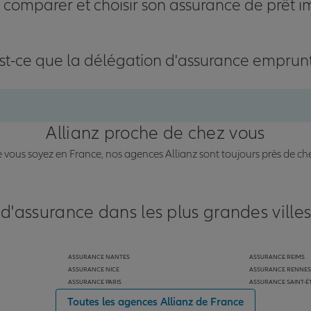
omparer et choisir son assurance de prêt i
st-ce que la délégation d'assurance emprun
Allianz proche de chez vous
vous soyez en France, nos agences Allianz sont toujours près de ch
 d'assurance dans les plus grandes ville
ASSURANCE NANTES
ASSURANCE REIMS
ASSURANCE NICE
ASSURANCE RENNES
ASSURANCE PARIS
ASSURANCE SAINT-É
Toutes les agences Allianz de France