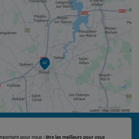
x2
Leaflet
| Map ©2026
HERE
important pour nous :
être les meilleurs pour vous