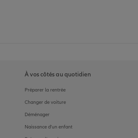
anz
in de Allianz
ge Youtube de Allianz
ur la page Instagram de Allianz
À vos côtés au quotidien
Préparer la rentrée
Changer de voiture
Déménager
Naissance d'un enfant