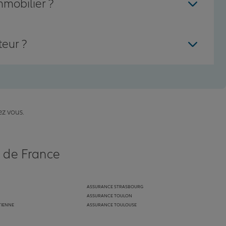
mmobilier ?
teur ?
ez vous.
s de France
ASSURANCE STRASBOURG
ASSURANCE TOULON
TIENNE
ASSURANCE TOULOUSE