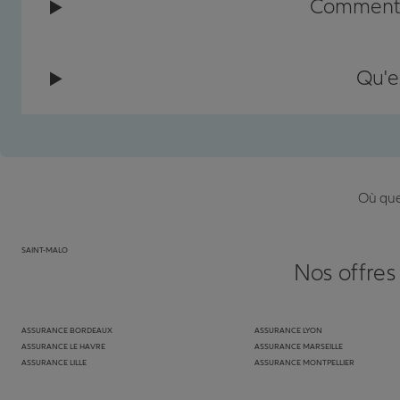
Comment c
Qu'e
Où que 
SAINT-MALO
Nos offres
ASSURANCE BORDEAUX
ASSURANCE LYON
ASSURANCE LE HAVRE
ASSURANCE MARSEILLE
ASSURANCE LILLE
ASSURANCE MONTPELLIER