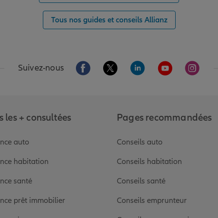
Tous nos guides et conseils Allianz
Aller sur la page Facebook de Allianz
Aller sur la page Twitter de Alli
Aller sur la page Linked
Aller sur la pa
Aller s
Suivez-nous
 les + consultées
Pages recommandées
nce auto
Conseils auto
nce habitation
Conseils habitation
nce santé
Conseils santé
nce prêt immobilier
Conseils emprunteur