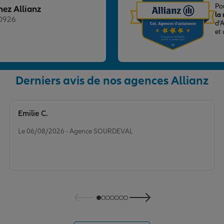
Po
hez Allianz
la
20926
d’
et
Derniers avis de nos agences Allianz
nce
Emilie C.
Note de 5 sur 5
Le 06/08/2026 - Agence SOURDEVAL