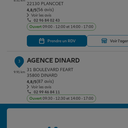
8.51 km
22130 PLANCOET
(56 avis)
Note de 4.8 sur 5
4,8
/5
Voir les avis
02 96 84 02 43
Ouvert
09:00 - 12:00 et 14:00 - 17:00
Prendre un RDV
Voir l'age
AGENCE DINARD
3
31 BOULEVARD FEART
9.91 km
35800 DINARD
(87 avis)
Note de 4.8 sur 5
4,8
/5
Voir les avis
02 99 46 84 11
Ouvert
09:30 - 12:30 et 14:00 - 17:00
Prendre un RDV
Voir l'age