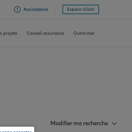
Assistance
Espace client
s projets
Conseil assurance
Outre-mer
ences Allianz à
ur-Mer
Modifier ma recherche