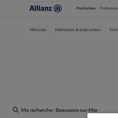
Particuliers
Profession
Véhicules
Habitation & emprunteur
Sant
Accueil
Trouver une agence Allianz
Assurance Côtes-d'Armor
Assurance Beau
proxi
Ma recherche :
Beaussais-sur-Mer