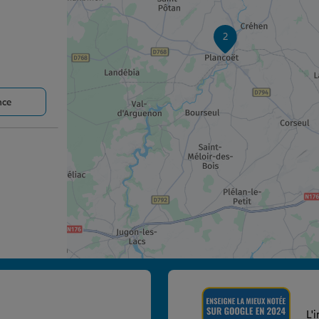
2
nce
nce
L'