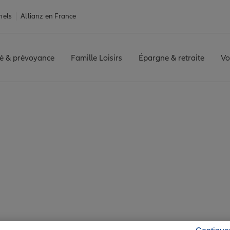
nels
Allianz en France
é & prévoyance
Famille Loisirs
Épargne & retraite
Vo
Assurance Beaussais-sur-Mer
ssais-sur-Mer : 7 ag
mité de Beaussais-s