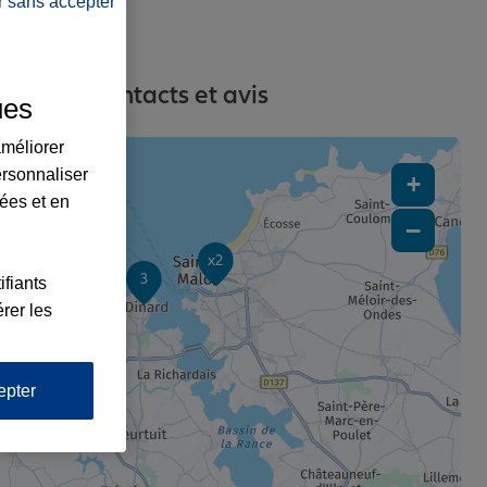
r sans accepter
resses, contacts et avis
ues
améliorer
ersonnaliser
+
lées et en
−
x2
3
ifiants
rer les
epter
1