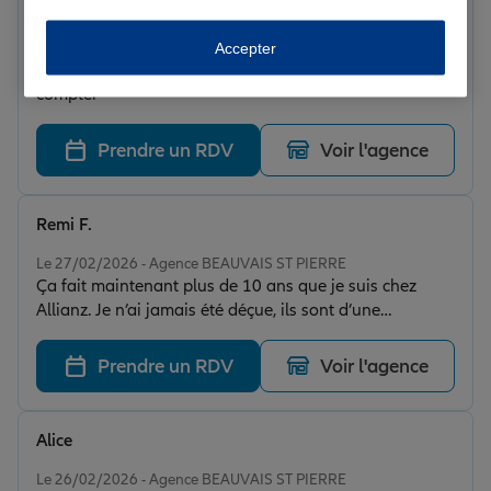
metzen m.
Note de 5 sur 5
Accepter
Le 27/02/2026 - Agence BEAUVAIS ST PIERRE
Écoute, conseil et offre adaptée. L’assurance sur qui
compter
Prendre un RDV
Voir l'agence
Remi F.
Note de 5 sur 5
Le 27/02/2026 - Agence BEAUVAIS ST PIERRE
Ça fait maintenant plus de 10 ans que je suis chez
Allianz. Je n’ai jamais été déçue, ils sont d’une
réactivité, et d’un professionnalisme que l’on ne voit
pas partout. Merci à Carole ma conseillères très
Prendre un RDV
Voir l'agence
agréable.
Alice
Note de 5 sur 5
Le 26/02/2026 - Agence BEAUVAIS ST PIERRE