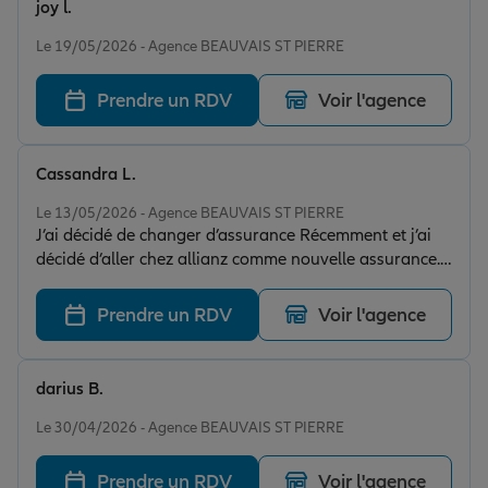
joy l.
Note de 5 sur 5
Le 19/05/2026 - Agence BEAUVAIS ST PIERRE
Prendre un RDV
Voir l'agence
Cassandra L.
Note de 5 sur 5
Le 13/05/2026 - Agence BEAUVAIS ST PIERRE
J’ai décidé de changer d’assurance Récemment et j’ai
décidé d’aller chez allianz comme nouvelle assurance.
Il sont très sympathique et à l’écoute . Ils ont des tarifs
raisonnables. Je recommande fortement
Prendre un RDV
Voir l'agence
darius B.
Note de 5 sur 5
Le 30/04/2026 - Agence BEAUVAIS ST PIERRE
Prendre un RDV
Voir l'agence