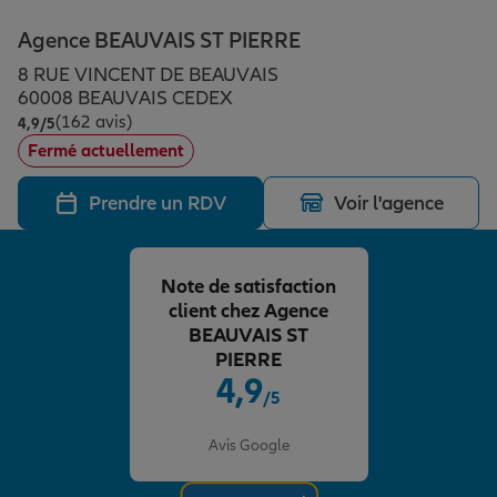
Épargne & retraite
Assurance emprunteur
Prévoyance et dépendance
Protection de la famille
Agence BEAUVAIS ST PIERRE
8 RUE VINCENT DE BEAUVAIS
Vos projets
Assurance animal de compagnie
Protection juridique
Plan épargne retraite
60008 BEAUVAIS CEDEX
(162 avis)
Note de 4.9 sur 5
4,9
/5
Fermé actuellement
Conseil assurance
Assurance vie
Partir en vacances
Prendre un RDV
Voir l'agence
Outre-mer
Placements financiers
Déménager
Note de satisfaction
client chez Agence
Professionnels
Investissements immobiliers
Changer de voiture
Assurance auto
BEAUVAIS ST
PIERRE
4,9
/5
Allianz en France
Transmission
Départ à la retraite
Assurance habitation
Note de 4.9 sur 5
Avis Google
Préparer l’avenir
Le Pack Famille