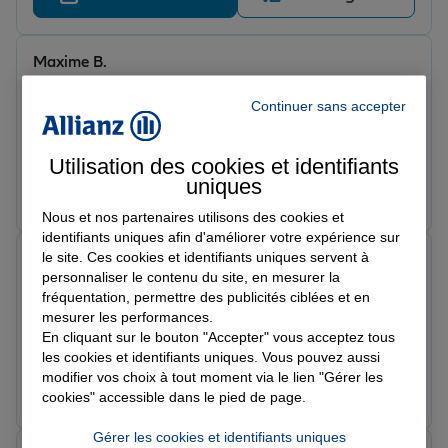
Maxime B.
Note de 5 sur 5
Le 28/04/2026 - Agence BEAUVAIS ST PIERRE
Continuer sans accepter
Parfait, rapide et bonne communication, moins cher
que mon assurance actuelle pour les meme garantie,
notamment pour la moto, 2 fois moins cher avec la
Utilisation des cookies et identifiants
uniques
possibilité de modifier le contrat pour l'hivernage
Prendre un RDV
Voir l'agence
Nous et nos partenaires utilisons des cookies et
identifiants uniques afin d'améliorer votre expérience sur
le site. Ces cookies et identifiants uniques servent à
Cedric D.
personnaliser le contenu du site, en mesurer la
Note de 5 sur 5
Le 27/02/2026 - Agence BEAUVAIS ST PIERRE
fréquentation, permettre des publicités ciblées et en
Assureur très à l’écoute et de bon conseil, proposant
mesurer les performances.
des solutions parfaitement adaptées à nos projets, que
En cliquant sur le bouton "Accepter" vous acceptez tous
les cookies et identifiants uniques. Vous pouvez aussi
ce soit pour vos biens immobiliers ou vos véhicules.
modifier vos choix à tout moment via le lien "Gérer les
Nous l’avons connu grâce à des amis et nous en
Prendre un RDV
Voir l'agence
cookies" accessible dans le pied de page.
sommes pleinement satisfaits. Nous le recommandons
sans hésitation.
Gérer les cookies et identifiants uniques