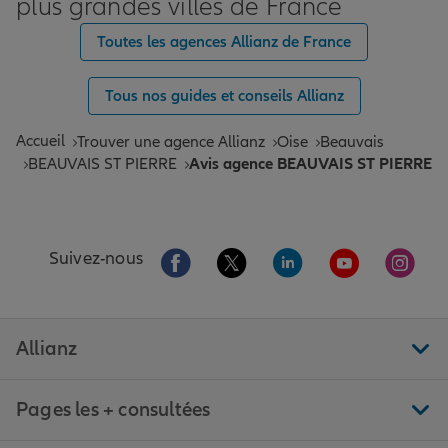
plus grandes villes de France
Toutes les agences Allianz de France
Tous nos guides et conseils Allianz
Accueil
Trouver une agence Allianz
Oise
Beauvais
BEAUVAIS ST PIERRE
Avis agence BEAUVAIS ST PIERRE
Aller sur la page Facebook de Allianz
Aller sur la page Twitter de All
Aller sur la page Linke
Aller sur la pa
Aller 
Suivez-nous
Allianz
Pages les + consultées