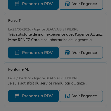
Prendre un RDV
Voir l'agence
Faiza T.
Note de 5 sur 5
Le 23/05/2026 - Agence BEAUVAIS ST PIERRE
Très satisfaite de mon expérience avec l'agence Allianz,
Mme RENEZ Carole collaboratrice de l'agence, a
l'écoute, bienveillante, toujours disponible pour
expliquer et accompagner au mieux. Son
Prendre un RDV
Voir l'agence
professionnalisme et sa gentillesse font vraiment la
différence, merci pour votre aide et votre suivi.
Fontaine M.
Note de 5 sur 5
Le 20/05/2026 - Agence BEAUVAIS ST PIERRE
Je suis satisfait du service rendu par allianze .
Prendre un RDV
Voir l'agence