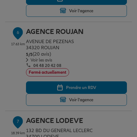
Voir l'agence
AGENCE ROUJAN
6
AVENUE DE PEZENAS
17.63 km
34320 ROUJAN
(20 avis)
Note de 5 sur 5
5
/5
Voir les avis
04 48 20 42 08
Fermé actuellement
Prendre un RDV
Voir l'agence
AGENCE LODEVE
7
132 BD DU GENERAL LECLERC
18.39 km
34700 LODEVE