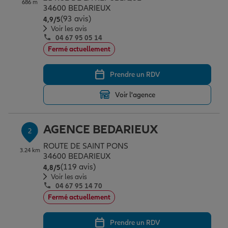
686 m
Épargne & retraite
Assurance emprunteur
Prévoyance et dépendance
Protection de la famille
34600 BEDARIEUX
(93 avis)
Note de 4.9 sur 5
4,9
/5
Voir les avis
04 67 95 05 14
Vos projets
Assurance animal de compagnie
Protection juridique
Plan épargne retraite
Fermé actuellement
Prendre un RDV
Conseil assurance
Assurance vie
Partir en vacances
Voir l'agence
Outre-mer
Placements financiers
Déménager
AGENCE BEDARIEUX
2
ROUTE DE SAINT PONS
3.24 km
Professionnels
Investissements immobiliers
Changer de voiture
Assurance auto
34600 BEDARIEUX
(119 avis)
Note de 4.8 sur 5
4,8
/5
Voir les avis
04 67 95 14 70
Allianz en France
Transmission
Départ à la retraite
Assurance habitation
Fermé actuellement
Prendre un RDV
Préparer l’avenir
Le Pack Famille