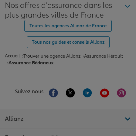
Nos offres d'assurance dans les
plus grandes villes de France
Toutes les agences Allianz de France
Tous nos guides et conseils Allianz
Accueil
Trouver une agence Allianz
Assurance Hérault
Assurance Bédarieux
Aller sur la page Facebook de Allianz
Aller sur la page Twitter de All
Aller sur la page Linke
Aller sur la pa
Aller 
Suivez-nous
Allianz