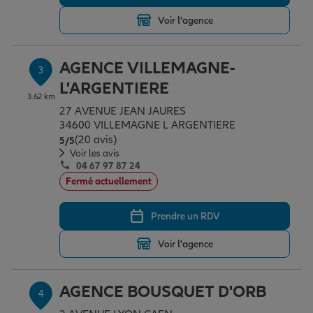
Voir l'agence
Garantie des accidents de la vie
AGENCE VILLEMAGNE-
3
L'ARGENTIERE
Assurance scolaire
3.62 km
27 AVENUE JEAN JAURES
34600 VILLEMAGNE L ARGENTIERE
(20 avis)
Note de 5 sur 5
5
/5
Protection juridique
Voir les avis
04 67 97 87 24
Fermé actuellement
Retraite
Prendre un RDV
Voir l'agence
Tous nos devis d'assurance
AGENCE BOUSQUET D'ORB
4