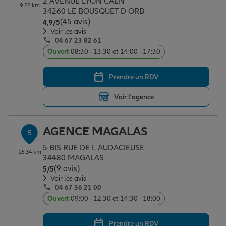
2 AVENUE LYON CAEN
9.22 km
34260 LE BOUSQUET D ORB
(45 avis)
Note de 4.9 sur 5
4,9
/5
Voir les avis
04 67 23 82 61
Ouvert
08:30 - 13:30 et 14:00 - 17:30
Prendre un RDV
Voir l'agence
AGENCE MAGALAS
5
5 BIS RUE DE L AUDACIEUSE
16.34 km
34480 MAGALAS
(9 avis)
Note de 5 sur 5
5
/5
Voir les avis
04 67 36 21 00
Ouvert
09:00 - 12:30 et 14:30 - 18:00
Prendre un RDV