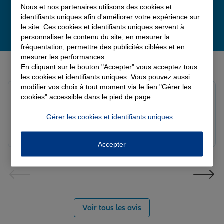
Nous et nos partenaires utilisons des cookies et
identifiants uniques afin d'améliorer votre expérience sur
le site. Ces cookies et identifiants uniques servent à
personnaliser le contenu du site, en mesurer la
fréquentation, permettre des publicités ciblées et en
mesurer les performances.
Derniers avis de nos agences Allianz
En cliquant sur le bouton "Accepter" vous acceptez tous
les cookies et identifiants uniques. Vous pouvez aussi
modifier vos choix à tout moment via le lien "Gérer les
Yori A.
cookies" accessible dans le pied de page.
Note de 5 sur 5
Le 05/08/2026 - Agence FORT DE FRANCE
Gérer les cookies et identifiants uniques
Accepter
Voir tous les avis