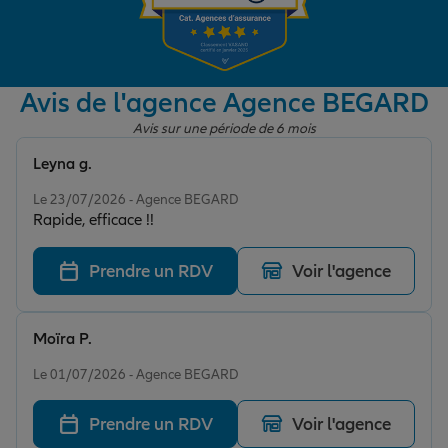
Garantie des accidents de la vie
Avis de l'agence Agence BEGARD
Avis sur une période de 6 mois
Assurance scolaire
Leyna g.
Note de 5 sur 5
Le 23/07/2026 - Agence BEGARD
Protection juridique
Rapide, efficace !!
Prendre un RDV
Voir l'agence
Retraite
Moïra P.
Tous nos devis d'assurance
Note de 5 sur 5
Le 01/07/2026 - Agence BEGARD
Prendre un RDV
Voir l'agence