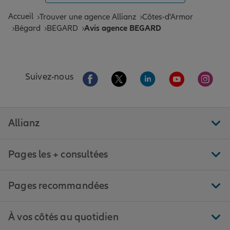
Accueil
Trouver une agence Allianz
Côtes-d'Armor
Bégard
BEGARD
Avis agence BEGARD
Aller sur la page Facebook de Allianz
Aller sur la page Twitter de All
Aller sur la page Linke
Aller sur la pa
Aller 
Suivez-nous
Allianz
Pages les + consultées
Pages recommandées
À vos côtés au quotidien