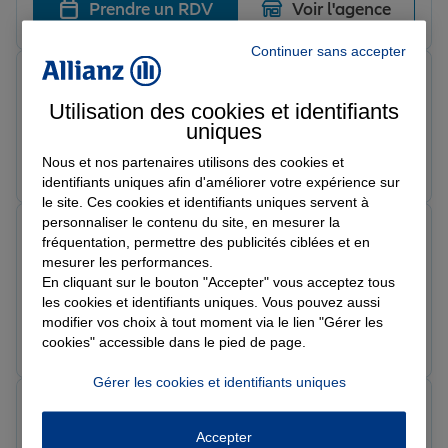
Prendre un RDV
Voir l'agence
Continuer sans accepter
Marie L.
Note de 5 sur 5
Utilisation des cookies et identifiants
Le 16/05/2026 - Agence BEGARD
uniques
Prendre un RDV
Voir l'agence
Nous et nos partenaires utilisons des cookies et
identifiants uniques afin d'améliorer votre expérience sur
le site. Ces cookies et identifiants uniques servent à
personnaliser le contenu du site, en mesurer la
Christophe M.
fréquentation, permettre des publicités ciblées et en
Note de 5 sur 5
mesurer les performances.
Le 02/05/2026 - Agence BEGARD
En cliquant sur le bouton "Accepter" vous acceptez tous
Bon accueil
les cookies et identifiants uniques. Vous pouvez aussi
modifier vos choix à tout moment via le lien "Gérer les
Prendre un RDV
Voir l'agence
cookies" accessible dans le pied de page.
Gérer les cookies et identifiants uniques
André
Note de 5 sur 5
Accepter
Le 27/04/2026 - Agence BEGARD