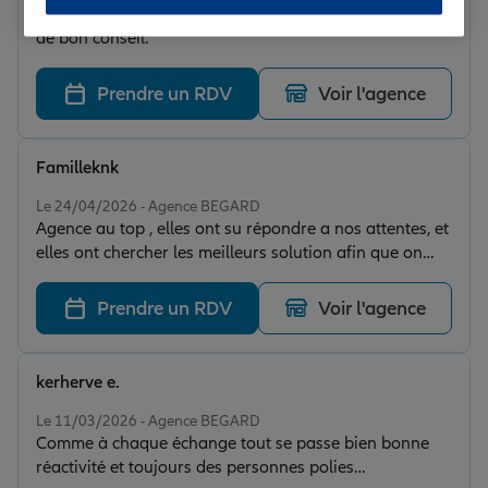
Très belle équipe et surtout très à l'écoute serviable et
de bon conseil.
Prendre un RDV
Voir l'agence
Familleknk
Note de 5 sur 5
Le 24/04/2026 - Agence BEGARD
Agence au top , elles ont su répondre a nos attentes, et
elles ont chercher les meilleurs solution afin que on
profite d'offre avantageuse.
Prendre un RDV
Voir l'agence
kerherve e.
Note de 5 sur 5
Le 11/03/2026 - Agence BEGARD
Comme à chaque échange tout se passe bien bonne
réactivité et toujours des personnes polies