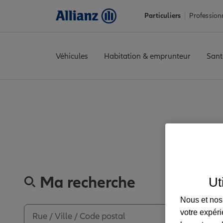
Particuliers
Profession
Véhicules
Habitation & emprunteur
Sant
Accueil
Trouver une agence Allianz
Territoire de Belfort
Belfo
Découvrez
Ma recherche
Ut
Nous et nos 
votre expéri