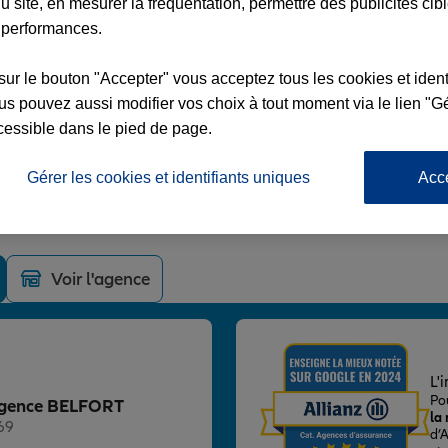
u site, en mesurer la fréquentation, permettre des publicités cib
 performances.
sur le bouton "Accepter" vous acceptez tous les cookies et ident
s pouvez aussi modifier vos choix à tout moment via le lien "Gé
RT
cessible dans le pied de page.
FFRE
Gérer les cookies et identifiants uniques
Acc
Voir l'agence
L'
Po
z Agence BELFORT
la
69
d’