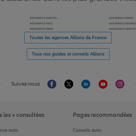
ASSURANCE NANTES
ASSURANCE REIMS
ASSURANCE NICE
ASSURANCE RENNES
ASSURANCE PARIS
ASSURANCE SAINT-É
Toutes les agences Allianz de France
Tous nos guides et conseils Allianz
Aller sur la page Facebook de Allianz
Aller sur la page Twitter de Alli
Aller sur la page Linked
Aller sur la pa
Aller s
Suivez-nous
 les + consultées
Pages recommandées
nce auto
Conseils auto