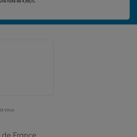
 une note de 4,86/5.
ez vous.
s de France