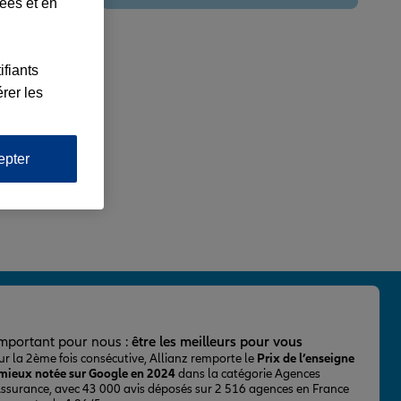
lées et en
ifiants
rer les
epter
important pour nous :
être les meilleurs pour vous
ur la 2ème fois consécutive, Allianz remporte le
Prix de l’enseigne
 mieux notée sur Google en 2024
dans la catégorie Agences
Assurance, avec 43 000 avis déposés sur 2 516 agences en France