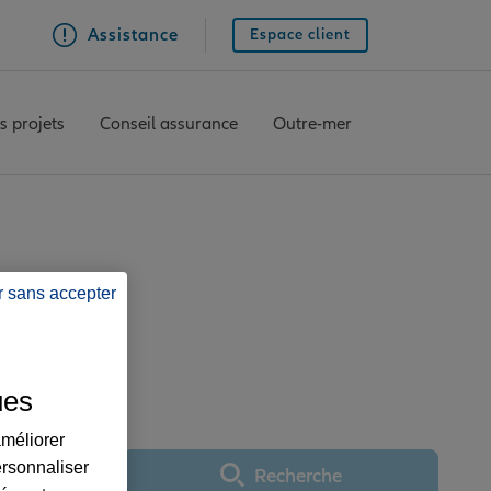
Assistance
Espace client
s projets
Conseil assurance
Outre-mer
r sans accepter
ce BELFORT
ues
améliorer
ersonnaliser
Recherche
Utiliser ma position