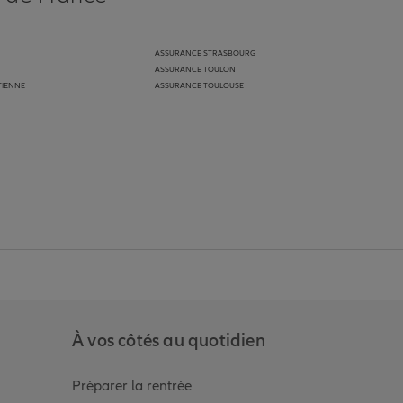
ASSURANCE STRASBOURG
ASSURANCE TOULON
TIENNE
ASSURANCE TOULOUSE
anz
in de Allianz
ge Youtube de Allianz
ur la page Instagram de Allianz
À vos côtés au quotidien
Préparer la rentrée