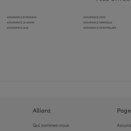
ASSURANCE BORDEAUX
ASSURANCE LYON
ASSURANCE LE HAVRE
ASSURANCE MARSEILLE
ASSURANCE LILLE
ASSURANCE MONTPELLIER
Allianz
Pages
Qui sommes-nous
Assura