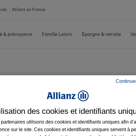
nels
Allianz en France
é & prévoyance
Famille Loisirs
Épargne & retraite
Vo
rt
BELFORT
Avis agence BELFORT
Continue
 les avis de l'agen
ilisation des cookies et identifiants uniq
partenaires utilisons des cookies et identifiants uniques afin d'
ence sur le site. Ces cookies et identifiants uniques servent à p