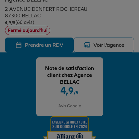
Épargne & retraite
Assurance emprunteur
Prévoyance et dépendance
Protection de la famille
2 AVENUE DENFERT ROCHEREAU
87300 BELLAC
(66 avis)
Note de 4.9 sur 5
4,9
/5
Vos projets
Assurance animal de compagnie
Protection juridique
Plan épargne retraite
Fermé aujourd'hui
Prendre un RDV
Voir l'agence
Conseil assurance
Assurance vie
Partir en vacances
Note de satisfaction
Outre-mer
Placements financiers
Déménager
client chez Agence
BELLAC
4,9
/5
Professionnels
Investissements immobiliers
Changer de voiture
Assurance auto
Note de 4.9 sur 5
Avis Google
Allianz en France
Transmission
Départ à la retraite
Assurance habitation
Préparer l’avenir
Le Pack Famille