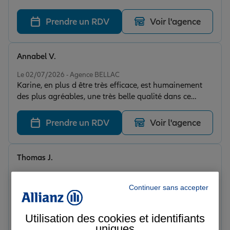
Prendre un RDV
Voir l'agence
Annabel V.
Note de 5 sur 5
Le 02/07/2026 - Agence BELLAC
Karine, en plus d être très efficace, est humainement
des plus agréables, une très belle qualité dans ce
métier d assureur, Je recommande cette conseillère 👍
Prendre un RDV
Voir l'agence
Thomas J.
Note de 5 sur 5
Le 28/05/2026 - Agence BELLAC
Très bonne agence, à l'écoute des clients. Je
Continuer sans accepter
recommande !!
Utilisation des cookies et identifiants
Prendre un RDV
Voir l'agence
uniques