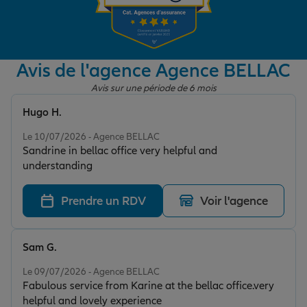
Garantie des accidents de la vie
Avis de l'agence Agence BELLAC
Avis sur une période de 6 mois
Assurance scolaire
Hugo H.
Note de 5 sur 5
Le 10/07/2026 - Agence BELLAC
Protection juridique
Sandrine in bellac office very helpful and
understanding
Retraite
Prendre un RDV
Voir l'agence
Tous nos devis d'assurance
Sam G.
Note de 5 sur 5
Le 09/07/2026 - Agence BELLAC
Fabulous service from Karine at the bellac office.very
helpful and lovely experience