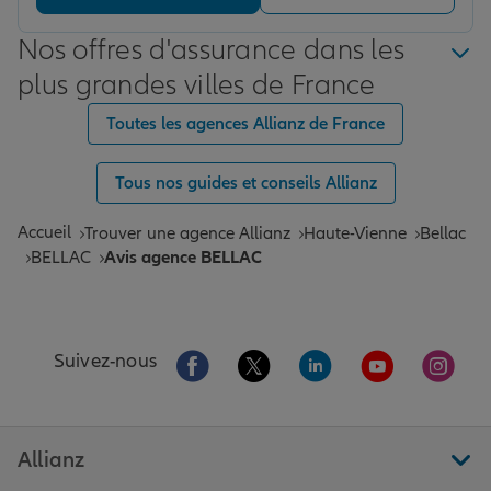
Nos offres d'assurance dans les
plus grandes villes de France
Toutes les agences Allianz de France
Tous nos guides et conseils Allianz
Accueil
Trouver une agence Allianz
Haute-Vienne
Bellac
BELLAC
Avis agence BELLAC
Aller sur la page Facebook de Allianz
Aller sur la page Twitter de All
Aller sur la page Linke
Aller sur la pa
Aller 
Suivez-nous
Allianz