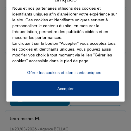
Nous et nos partenaires utilisons des cookies et
identifiants uniques afin d'améliorer votre expérience sur
peter o.
le site. Ces cookies et identifiants uniques servent à
Note de 5 sur 5
personnaliser le contenu du site, en mesurer la
Le 27/05/2026 - Agence BELLAC
fréquentation, permettre des publicités ciblées et en
mesurer les performances.
Prendre un RDV
Voir l'agence
En cliquant sur le bouton "Accepter" vous acceptez tous
les cookies et identifiants uniques. Vous pouvez aussi
modifier vos choix à tout moment via le lien "Gérer les
Helen S.
cookies" accessible dans le pied de page.
Note de 5 sur 5
Le 26/05/2026 - Agence BELLAC
Gérer les cookies et identifiants uniques
Fantastic service from Karibe at the agency in Bellac,
she always goes above and beyond.
Accepter
Prendre un RDV
Voir l'agence
Jean-michel M.
Note de 5 sur 5
Le 23/05/2026 - Agence BELLAC