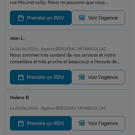
rue Mounet sully.. Nous ne pouvons que vous
recommander vivement cette agence. L'accueil et
l'écoute sont au rendez vous . En poussant la porte de
Prendre un RDV
Voir l'agence
cette agence vous trouverez du personnel souriant , à
l'écoute et très sérieux. Alors n'hésitez pas. Anaïs et
Sébastien
Jean L.
Note de 5 sur 5
Le 06/06/2026 - Agence BERGERAC MONBAZILLAC
Nous sommes très content de vos services et notre
conseillère et très proche et beaucoup a l'écoute de
c'est client nous sommes très satisfait
Prendre un RDV
Voir l'agence
Helene B.
Note de 5 sur 5
Le 03/06/2026 - Agence BERGERAC MONBAZILLAC
Prendre un RDV
Voir l'agence