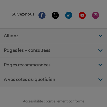
Aller sur la page Facebook de Allianz
Aller sur la page Twitter de All
Aller sur la page Linke
Aller sur la pa
Aller 
Suivez-nous
Allianz
Pages les + consultées
Pages recommandées
À vos côtés au quotidien
Accessibilité : partiellement conforme