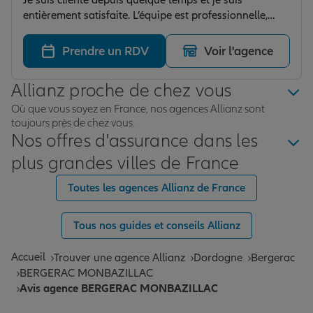
Je suis cliente depuis quelque temps et je suis
entièrement satisfaite. L’équipe est professionnelle,
réactive et toujours à l’écoute. Les conseillers prennent
le temps d’expliquer clairement les contrats et
Prendre un RDV
Voir l'agence
proposent des solutions adaptées à mes besoins.
J’apprécie particulièrement leur disponibilité et leur
Allianz proche de chez vous
accompagnement personnalisé. On se sent vraiment
en confiance, ce qui est essentiel dans le domaine de
Où que vous soyez en France, nos agences Allianz sont
toujours près de chez vous.
l’assurance.
Nos offres d'assurance dans les
plus grandes villes de France
Toutes les agences Allianz de France
Tous nos guides et conseils Allianz
Accueil
Trouver une agence Allianz
Dordogne
Bergerac
BERGERAC MONBAZILLAC
Avis agence BERGERAC MONBAZILLAC