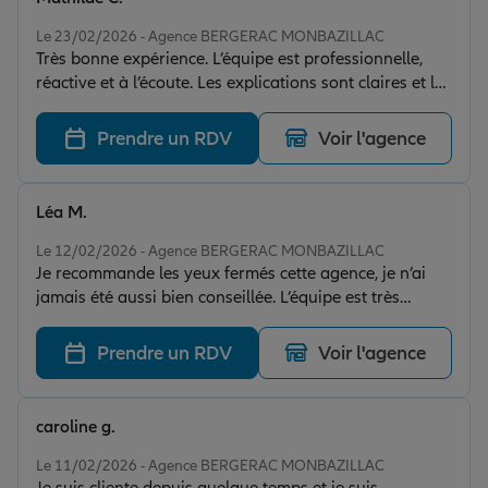
Note de 5 sur 5
Le 23/02/2026 - Agence BERGERAC MONBAZILLAC
Très bonne expérience. L’équipe est professionnelle,
réactive et à l’écoute. Les explications sont claires et les
démarches ont été simples et rapides. Je me sens bien
accompagné et en confiance. Je recommande sans
Prendre un RDV
Voir l'agence
hésitation.
Léa M.
Note de 5 sur 5
Le 12/02/2026 - Agence BERGERAC MONBAZILLAC
Je recommande les yeux fermés cette agence, je n’ai
jamais été aussi bien conseillée. L’équipe est très
professionnelle, réactive et a l’écoute.
Prendre un RDV
Voir l'agence
caroline g.
Note de 5 sur 5
Le 11/02/2026 - Agence BERGERAC MONBAZILLAC