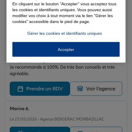
Le 29/05/2026 - Agence BERGERAC MONBAZILLAC
En cliquant sur le bouton "Accepter" vous acceptez tous
Nous avons été très bien reçus et très bien conseillés.
les cookies et identifiants uniques. Vous pouvez aussi
Merci Nanon pour son professionnalisme. Cat et Anne.
modifier vos choix à tout moment via le lien "Gérer les
cookies" accessible dans le pied de page.
Prendre un RDV
Voir l'agence
Gérer les cookies et identifiants uniques
Accepter
Adeline C.
Note de 5 sur 5
Le 27/05/2026 - Agence BERGERAC MONBAZILLAC
Je recommande à 100%. De très bon conseils et très
agréable.
Prendre un RDV
Voir l'agence
Marine 6.
Note de 5 sur 5
Le 27/05/2026 - Agence BERGERAC MONBAZILLAC