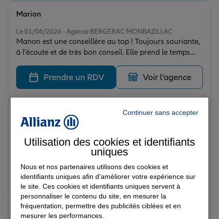
Marion
Note de 5 sur 5
Le 01/06/2026 - Agence BERGERAC MONBAZILLAC
Manon est une conseillère au top ! Toujours souriante,
à l'écoute et de très bon conseil. Elle prend le temps
d'expliquer les choses. C'est un vrai plaisir d'être
accompagnée par une personne aussi professionnelle
Prendre un RDV
Voir l'agence
et bienveillante. Merci encore pour votre aide !
Paul C.
Continuer sans accepter
Note de 5 sur 5
Le 30/05/2026 - Agence BERGERAC MONBAZILLAC
Une agence vraiment professionnelle et à l'écoute du
Utilisation des cookies et identifiants
client selon ses besoins.
uniques
Nous et nos partenaires utilisons des cookies et
Prendre un RDV
Voir l'agence
identifiants uniques afin d'améliorer votre expérience sur
le site. Ces cookies et identifiants uniques servent à
personnaliser le contenu du site, en mesurer la
fréquentation, permettre des publicités ciblées et en
Catherine F.
mesurer les performances.
Note de 5 sur 5