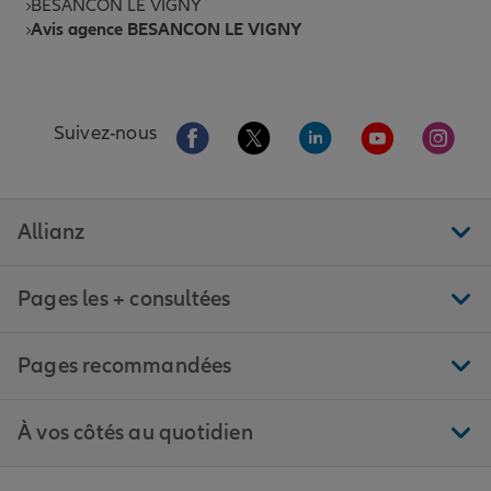
BESANCON LE VIGNY
Avis agence BESANCON LE VIGNY
Aller sur la page Facebook de Allianz
Aller sur la page Twitter de All
Aller sur la page Linke
Aller sur la pa
Aller 
Suivez-nous
Allianz
Pages les + consultées
Pages recommandées
À vos côtés au quotidien