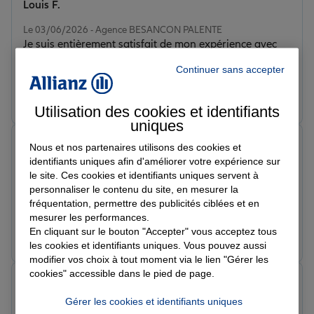
Louis F.
Note de 5 sur 5
Le 03/06/2026 - Agence BESANCON PALENTE
Je suis entièrement satisfait de mon expérience avec
Allianz. L’équipe est à la fois professionnelle, réactive et
Continuer sans accepter
toujours à l’écoute de ses clients. J’ai particulièrement
apprécié la qualité des conseils, la disponibilité des
Prendre un RDV
Voir l'agence
conseillers et leur capacité à trouver des solutions
Utilisation des cookies et identifiants
adaptées à mes besoins. Chaque échange se déroule
uniques
dans un climat de confiance et de bienveillance, ce qui
ANGELE T.
Nous et nos partenaires utilisons des cookies et
est très rassurant. Le suivi est sérieux et les démarches
Note de 5 sur 5
identifiants uniques afin d'améliorer votre expérience sur
sont clairement expliquées. Je recommande vivement
Le 03/06/2026 - Agence BESANCON PALENTE
le site. Ces cookies et identifiants uniques servent à
Je recommande vivement ce cabinet d’assurances. Les
Allianz à toutes les personnes qui recherchent une
personnaliser le contenu du site, en mesurer la
conseils sont clairs, personnalisés et adaptés à chaque
assurance fiable, un accompagnement de qualité et un
fréquentation, permettre des publicités ciblées et en
situation. Toutes mes démarches ont été prises en
véritable sens du service client. Merci à toute l’équipe
mesurer les performances.
charge avec sérieux et efficacité. Un excellent
pour son engagement et son professionnalisme !
En cliquant sur le bouton "Accepter" vous acceptez tous
Prendre un RDV
Voir l'agence
accompagnement du début à la fin.
les cookies et identifiants uniques. Vous pouvez aussi
modifier vos choix à tout moment via le lien "Gérer les
cookies" accessible dans le pied de page.
Elisa V.
Note de 5 sur 5
Gérer les cookies et identifiants uniques
Le 02/06/2026 - Agence BESANCON PALENTE