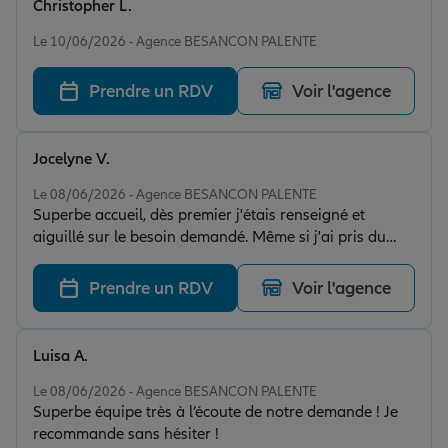
Christopher L.
Note de 5 sur 5
Le 10/06/2026 - Agence BESANCON PALENTE
Prendre un RDV
Voir l'agence
Jocelyne V.
Note de 5 sur 5
Le 08/06/2026 - Agence BESANCON PALENTE
Superbe accueil, dès premier j'étais renseigné et
aiguillé sur le besoin demandé. Même si j'ai pris du
temps à faire suite à la demande, à mon retour
l'accueil toujours aussi chaleureux et rapide et efficace
Prendre un RDV
Voir l'agence
! Je recommande vivement cette agence !
Luisa A.
Note de 5 sur 5
Le 08/06/2026 - Agence BESANCON PALENTE
Superbe équipe très à l’écoute de notre demande ! Je
recommande sans hésiter !