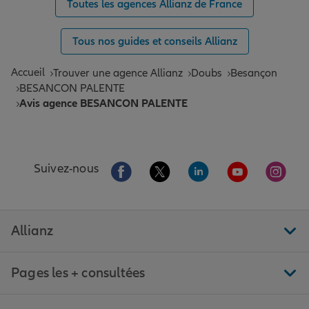
Toutes les agences Allianz de France
Tous nos guides et conseils Allianz
Accueil
Trouver une agence Allianz
Doubs
Besançon
BESANCON PALENTE
Avis agence BESANCON PALENTE
Aller sur la page Facebook de Allianz
Aller sur la page Twitter de All
Aller sur la page Linke
Aller sur la pa
Aller 
Suivez-nous
Allianz
Pages les + consultées