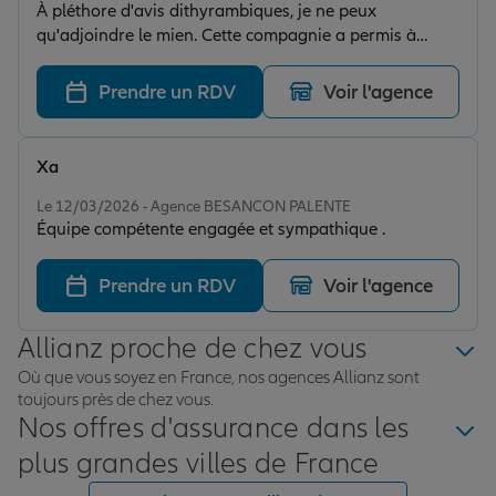
À pléthore d'avis dithyrambiques, je ne peux
qu'adjoindre le mien. Cette compagnie a permis à
notre copropriété de bénéficier, en la personne de
Monsieur Danis, d'un accompagnement propres à
Prendre un RDV
Voir l'agence
servir nos intérêts. Notre conseiller a œuvré avec un
zèle et une débonnaireté manifestes, au point qu'il
m'incombe sans conteste, d'en témoigner via cet écrit.
Xa
Mes copropriétaires se joignent à moi afin que de
Note de 5 sur 5
signifier à cette société la reconnaissance que nous lui
Le 12/03/2026 - Agence BESANCON PALENTE
Équipe compétente engagée et sympathique .
vouons; nous ne pouvons à l'évidence qu'exhorter
chacun à placer sa confiance entre les mains expertes
de ses professionnels, avec la garantie de s'en trouver
Prendre un RDV
Voir l'agence
plus que satisfait.✨🙏
Allianz proche de chez vous
Où que vous soyez en France, nos agences Allianz sont
toujours près de chez vous.
Nos offres d'assurance dans les
plus grandes villes de France