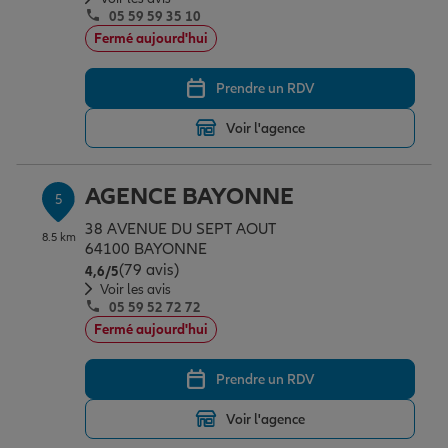
05 59 59 35 10
Fermé aujourd'hui
Prendre un RDV
Voir l'agence
AGENCE BAYONNE
5
38 AVENUE DU SEPT AOUT
8.5 km
64100 BAYONNE
(79 avis)
Note de 4.6 sur 5
4,6
/5
Voir les avis
05 59 52 72 72
Fermé aujourd'hui
Prendre un RDV
Voir l'agence