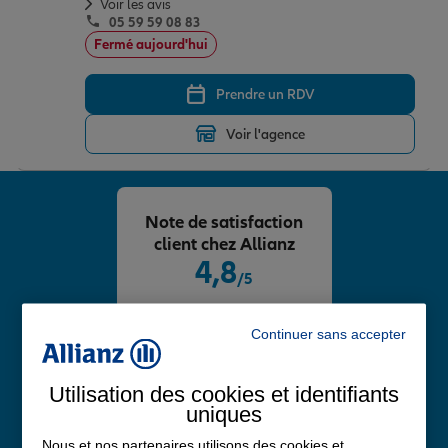
Voir les avis
05 59 59 08 83
Fermé aujourd'hui
Prendre un RDV
Voir l'agence
Note de satisfaction
client chez Allianz
4,8
/5
Note de 4.8 sur 5
Avis Google
Continuer sans accepter
Utilisation des cookies et identifiants
uniques
Nous et nos partenaires utilisons des cookies et