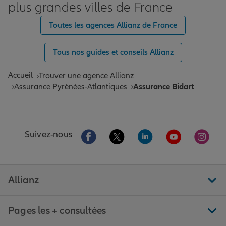
plus grandes villes de France
Toutes les agences Allianz de France
Tous nos guides et conseils Allianz
Accueil
Trouver une agence Allianz
Assurance Pyrénées-Atlantiques
Assurance Bidart
Aller sur la page Facebook de Allianz
Aller sur la page Twitter de All
Aller sur la page Linke
Aller sur la pa
Aller 
Suivez-nous
Allianz
Pages les + consultées