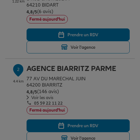
1.22 km
Épargne & retraite
Assurance emprunteur
Prévoyance et dépendance
Protection de la famille
64210 BIDART
(6 avis)
Note de 4.8 sur 5
4,8
/5
Fermé aujourd'hui
Vos projets
Assurance animal de compagnie
Protection juridique
Plan épargne retraite
Prendre un RDV
Voir l'agence
Conseil assurance
Assurance vie
Partir en vacances
AGENCE BIARRITZ PARME
2
Outre-mer
Placements financiers
Déménager
77 AV DU MARECHAL JUIN
4.4 km
64200 BIARRITZ
(146 avis)
Note de 4.8 sur 5
4,8
/5
Professionnels
Investissements immobiliers
Changer de voiture
Assurance auto
Voir les avis
05 59 22 11 22
Fermé aujourd'hui
Allianz en France
Transmission
Départ à la retraite
Assurance habitation
Prendre un RDV
Préparer l’avenir
Le Pack Famille
Voir l'agence