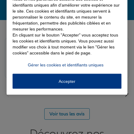
identifiants uniques afin d'améliorer votre expérience sur
le site. Ces cookies et identifiants uniques servent à
personnaliser le contenu du site, en mesurer la
fréquentation, permettre des publicités ciblées et en
Derniers avis de nos agences Allianz
mesurer les performances.
En cliquant sur le bouton "Accepter" vous acceptez tous
les cookies et identifiants uniques. Vous pouvez aussi
Yayaya M.
modifier vos choix à tout moment via le lien "Gérer les
Note de 5 sur 5
cookies" accessible dans le pied de page.
Le 07/08/2026 - Agence NANTERRE
Merci à Madi pour son écoute et ces conseils précieux.
Gérer les cookies et identifiants uniques
Réactif et efficace le service impeccable
Accepter
Voir tous les avis