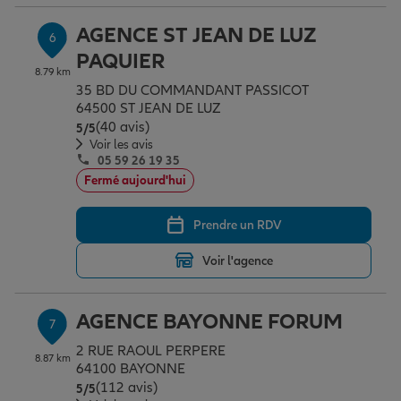
AGENCE ST JEAN DE LUZ
6
PAQUIER
8.79 km
35 BD DU COMMANDANT PASSICOT
64500 ST JEAN DE LUZ
(40 avis)
Note de 5 sur 5
5
/5
Voir les avis
05 59 26 19 35
Fermé aujourd'hui
Prendre un RDV
Voir l'agence
AGENCE BAYONNE FORUM
7
2 RUE RAOUL PERPERE
8.87 km
64100 BAYONNE
(112 avis)
Note de 5 sur 5
5
/5