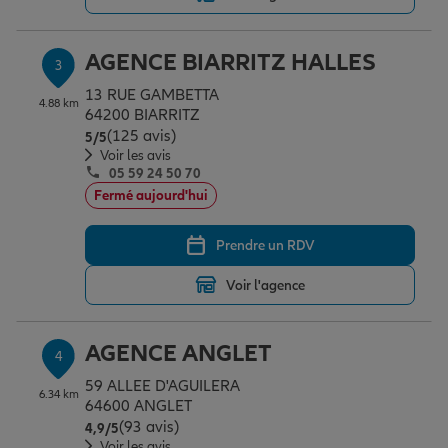
AGENCE BIARRITZ HALLES
3
Garantie des accidents de la vie
13 RUE GAMBETTA
4.88 km
64200 BIARRITZ
(125 avis)
Note de 5 sur 5
5
/5
Assurance scolaire
Voir les avis
05 59 24 50 70
Fermé aujourd'hui
Protection juridique
Prendre un RDV
Retraite
Voir l'agence
AGENCE ANGLET
Tous nos devis d'assurance
4
59 ALLEE D'AGUILERA
6.34 km
64600 ANGLET
(93 avis)
Note de 4.9 sur 5
4,9
/5
Voir les avis