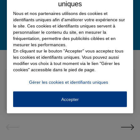
uniques
Nous et nos partenaires utilisons des cookies et
identifiants uniques afin d'améliorer votre expérience sur
le site. Ces cookies et identifiants uniques servent à
personnaliser le contenu du site, en mesurer la
fréquentation, permettre des publicités ciblées et en
mesurer les performances.
En cliquant sur le bouton "Accepter" vous acceptez tous
Derniers avis de nos agences Allianz
les cookies et identifiants uniques. Vous pouvez aussi
modifier vos choix à tout moment via le lien "Gérer les
cookies" accessible dans le pied de page.
Yayaya M.
Gérer les cookies et identifiants uniques
Note de 5 sur 5
Le 07/08/2026 - Agence NANTERRE
Merci à Madi pour son écoute et ces conseils précieux.
Accepter
Réactif et efficace le service impeccable