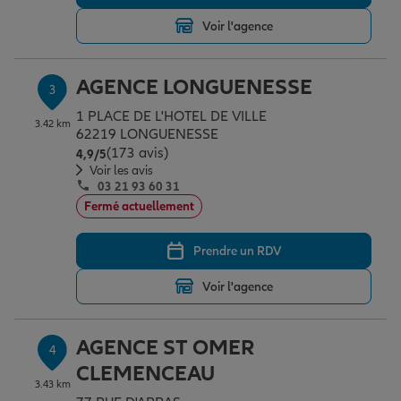
Voir l'agence
Garantie des accidents de la vie
AGENCE LONGUENESSE
3
1 PLACE DE L'HOTEL DE VILLE
Assurance scolaire
3.42 km
62219 LONGUENESSE
(173 avis)
Note de 4.9 sur 5
4,9
/5
Voir les avis
03 21 93 60 31
Protection juridique
Fermé actuellement
Prendre un RDV
Retraite
Voir l'agence
Tous nos devis d'assurance
AGENCE ST OMER
4
CLEMENCEAU
3.43 km