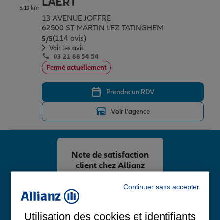
LAERT
5.13 km
13 AVENUE JOFFRE
62500 ST MARTIN LEZ TATINGHEM
(114 avis)
Note de 5 sur 5
5
/5
Voir les avis
03 21 88 54 54
Fermé actuellement
Prendre un RDV
Voir l'agence
Note de satisfaction
client chez Allianz
4,8
/5
Continuer sans accepter
Note de 4.8 sur 5
Avis Google
Utilisation des cookies et identifiants