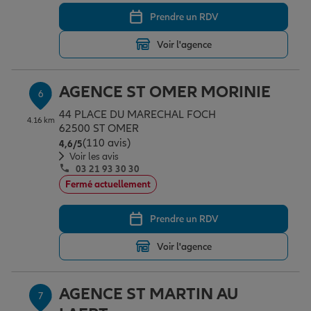
Prendre un RDV
Voir l'agence
AGENCE ST OMER MORINIE
6
44 PLACE DU MARECHAL FOCH
4.16 km
62500 ST OMER
(110 avis)
Note de 4.6 sur 5
4,6
/5
Voir les avis
03 21 93 30 30
Fermé actuellement
Prendre un RDV
Voir l'agence
AGENCE ST MARTIN AU
7