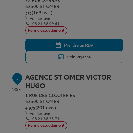
77 RUE D'ARRAS
62500 ST OMER
(169 avis)
Note de 5 sur 5
5
/5
Voir les avis
03 21 38 09 41
Fermé actuellement
Prendre un RDV
Voir l'agence
AGENCE ST OMER VICTOR
5
HUGO
4.05 km
1 RUE DES CLOUTERIES
62500 ST OMER
(201 avis)
Note de 4.9 sur 5
4,9
/5
Voir les avis
03 21 38 23 73
Fermé actuellement