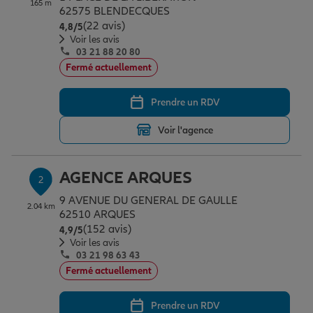
165 m
Épargne & retraite
Assurance emprunteur
Prévoyance et dépendance
Protection de la famille
62575 BLENDECQUES
(22 avis)
Note de 4.8 sur 5
4,8
/5
Voir les avis
03 21 88 20 80
Vos projets
Assurance animal de compagnie
Protection juridique
Plan épargne retraite
Fermé actuellement
Prendre un RDV
Conseil assurance
Assurance vie
Partir en vacances
Voir l'agence
Outre-mer
Placements financiers
Déménager
AGENCE ARQUES
2
9 AVENUE DU GENERAL DE GAULLE
2.04 km
Professionnels
Investissements immobiliers
Changer de voiture
Assurance auto
62510 ARQUES
(152 avis)
Note de 4.9 sur 5
4,9
/5
Voir les avis
03 21 98 63 43
Allianz en France
Transmission
Départ à la retraite
Assurance habitation
Fermé actuellement
Prendre un RDV
Préparer l’avenir
Le Pack Famille