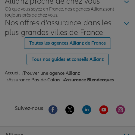
Allianz proche de chez vous
Où que vous soyez en France, nos agences Allianz sont
toujours près de chez vous.
Nos offres d'assurance dans les
plus grandes villes de France
Toutes les agences Allianz de France
Tous nos guides et conseils Allianz
Accueil
Trouver une agence Allianz
Assurance Pas-de-Calais
Assurance Blendecques
Aller sur la page Facebook de Allianz
Aller sur la page Twitter de All
Aller sur la page Linke
Aller sur la pa
Aller 
Suivez-nous