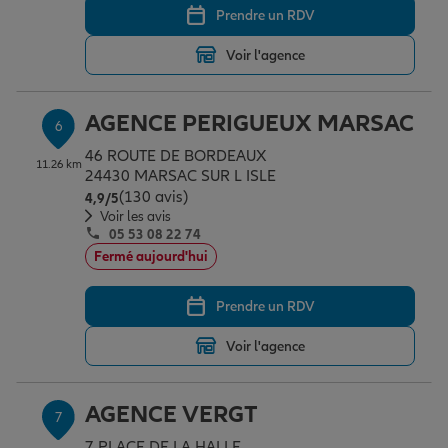
Prendre un RDV
Voir l'agence
AGENCE PERIGUEUX MARSAC
6
46 ROUTE DE BORDEAUX
11.26 km
24430 MARSAC SUR L ISLE
(130 avis)
Note de 4.9 sur 5
4,9
/5
Voir les avis
05 53 08 22 74
Fermé aujourd'hui
Prendre un RDV
Voir l'agence
AGENCE VERGT
7
7 PLACE DE LA HALLE