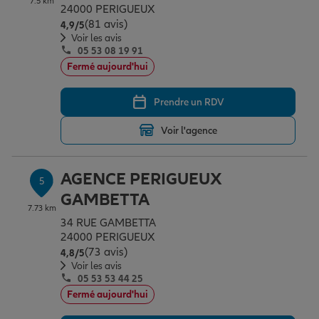
7.5 km
24000 PERIGUEUX
(81 avis)
Note de 4.9 sur 5
4,9
/5
Voir les avis
05 53 08 19 91
Fermé aujourd'hui
Prendre un RDV
Voir l'agence
AGENCE PERIGUEUX
5
GAMBETTA
7.73 km
34 RUE GAMBETTA
24000 PERIGUEUX
(73 avis)
Note de 4.8 sur 5
4,8
/5
Voir les avis
05 53 53 44 25
Fermé aujourd'hui