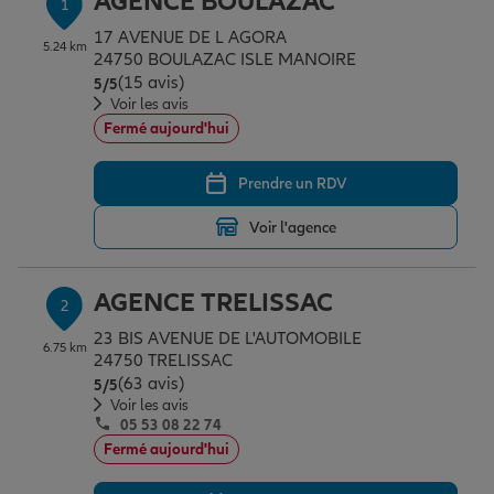
AGENCE BOULAZAC
1
Épargne & retraite
Assurance emprunteur
Prévoyance et dépendance
Protection de la famille
17 AVENUE DE L AGORA
5.24 km
24750 BOULAZAC ISLE MANOIRE
(15 avis)
Note de 5 sur 5
5
/5
Vos projets
Assurance animal de compagnie
Protection juridique
Plan épargne retraite
Voir les avis
Fermé aujourd'hui
Conseil assurance
Assurance vie
Partir en vacances
Prendre un RDV
Voir l'agence
Outre-mer
Placements financiers
Déménager
AGENCE TRELISSAC
2
Professionnels
Investissements immobiliers
Changer de voiture
Assurance auto
23 BIS AVENUE DE L'AUTOMOBILE
6.75 km
24750 TRELISSAC
(63 avis)
Note de 5 sur 5
5
/5
Voir les avis
Allianz en France
Transmission
Départ à la retraite
Assurance habitation
05 53 08 22 74
Fermé aujourd'hui
Préparer l’avenir
Le Pack Famille