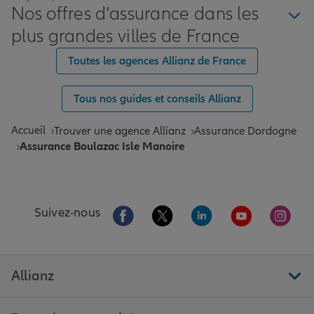
Nos offres d'assurance dans les
plus grandes villes de France
Toutes les agences Allianz de France
Tous nos guides et conseils Allianz
Accueil
Trouver une agence Allianz
Assurance Dordogne
Assurance Boulazac Isle Manoire
Aller sur la page Facebook de Allianz
Aller sur la page Twitter de All
Aller sur la page Linke
Aller sur la pa
Aller 
Suivez-nous
Allianz