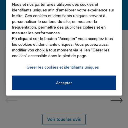
Nous et nos partenaires utilisons des cookies et
identifiants uniques afin d'améliorer votre expérience sur
le site. Ces cookies et identifiants uniques servent à
personnaliser le contenu du site, en mesurer la
fréquentation, permettre des publicités ciblées et en
mesurer les performances.
Derniers avis de nos agences Allianz
En cliquant sur le bouton "Accepter" vous acceptez tous
les cookies et identifiants uniques. Vous pouvez aussi
modifier vos choix à tout moment via le lien "Gérer les
Yayaya M.
cookies" accessible dans le pied de page.
Note de 5 sur 5
Le 07/08/2026 - Agence NANTERRE
Gérer les cookies et identifiants uniques
Merci à Madi pour son écoute et ces conseils précieux.
Réactif et efficace le service impeccable
Accepter
Voir tous les avis