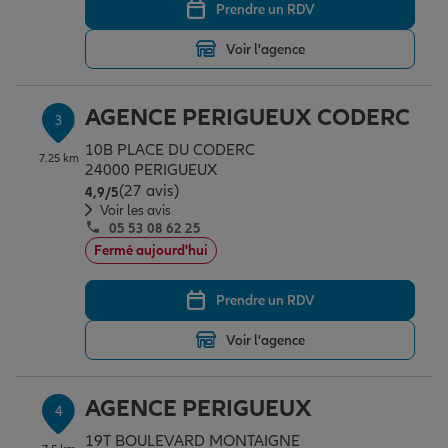
Prendre un RDV
Voir l'agence
Garantie des accidents de la vie
AGENCE PERIGUEUX CODERC
3
Assurance scolaire
10B PLACE DU CODERC
7.25 km
24000 PERIGUEUX
(27 avis)
Note de 4.9 sur 5
4,9
/5
Protection juridique
Voir les avis
05 53 08 62 25
Fermé aujourd'hui
Retraite
Prendre un RDV
Voir l'agence
Tous nos devis d'assurance
AGENCE PERIGUEUX
4
19T BOULEVARD MONTAIGNE