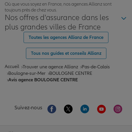
Où que vous soyez en France, nos agences Allianz sont
toujours près de chez vous.
Nos offres d'assurance dans les
plus grandes villes de France
Toutes les agences Allianz de France
Tous nos guides et conseils Allianz
Accueil
Trouver une agence Allianz
Pas-de-Calais
Boulogne-sur-Mer
BOULOGNE CENTRE
Avis agence BOULOGNE CENTRE
Aller sur la page Facebook de Allianz
Aller sur la page Twitter de All
Aller sur la page Linke
Aller sur la pa
Aller 
Suivez-nous