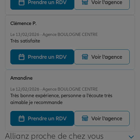
disponible et a pris son temps pour tout nous
Prendre un RDV
Voir l'agence
expliquer dans nos démarches. Fait tout son possible
pour nous satisfaire c’est vraiment appréciable ☺️ je
recommande à 100%
Clémence P.
Note de 5 sur 5
Le 13/02/2026 - Agence BOULOGNE CENTRE
Très satisfaite
Prendre un RDV
Voir l'agence
Amandine
Note de 5 sur 5
Le 12/02/2026 - Agence BOULOGNE CENTRE
Très bonne expérience, personne a l'écoute très
aimable je recommande
Prendre un RDV
Voir l'agence
Allianz proche de chez vous