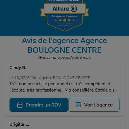
Garantie des accidents de la vie
Avis de l'agence Agence
Assurance scolaire
BOULOGNE CENTRE
Avis sur une période de 6 mois
Protection juridique
Cindy B.
Note de 5 sur 5
Le 15/07/2026 - Agence BOULOGNE CENTRE
Retraite
Très bon accueil, le personnel est très compétent, à
l'écoute, très professionnel. Ma conseillère Cathie a su
répondre à mes interrogations et mes attentes . Je
Tous nos devis d'assurance
recommande vivement cet agence .
Prendre un RDV
Voir l'agence
Brigitte E.