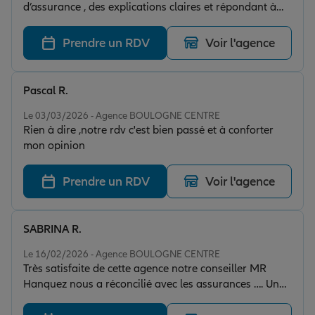
d’assurance , des explications claires et répondant à
mes attentes. Merci à Marie pour l’accueil :)
Prendre un RDV
Voir l'agence
Pascal R.
Note de 5 sur 5
Le 03/03/2026 - Agence BOULOGNE CENTRE
Rien à dire ,notre rdv c'est bien passé et à conforter
mon opinion
Prendre un RDV
Voir l'agence
SABRINA R.
Note de 5 sur 5
Le 16/02/2026 - Agence BOULOGNE CENTRE
Très satisfaite de cette agence notre conseiller MR
Hanquez nous a réconcilié avec les assurances …. Un
accident il y a 1 mois et celui ci s est montré très