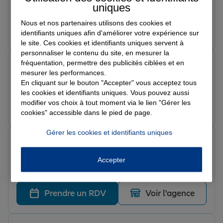
perfait !
uniques
Nous et nos partenaires utilisons des cookies et
Prendre un RDV
Voir l'agence
identifiants uniques afin d'améliorer votre expérience sur
le site. Ces cookies et identifiants uniques servent à
personnaliser le contenu du site, en mesurer la
fréquentation, permettre des publicités ciblées et en
Manon
mesurer les performances.
Note de 5 sur 5
Le 12/03/2026 - Agence BOULOGNE CENTRE
En cliquant sur le bouton "Accepter" vous acceptez tous
les cookies et identifiants uniques. Vous pouvez aussi
modifier vos choix à tout moment via le lien "Gérer les
Prendre un RDV
Voir l'agence
cookies" accessible dans le pied de page.
Gérer les cookies et identifiants uniques
Omerine K.
Note de 5 sur 5
Le 10/03/2026 - Agence BOULOGNE CENTRE
Accepter
super avec marie
Prendre un RDV
Voir l'agence