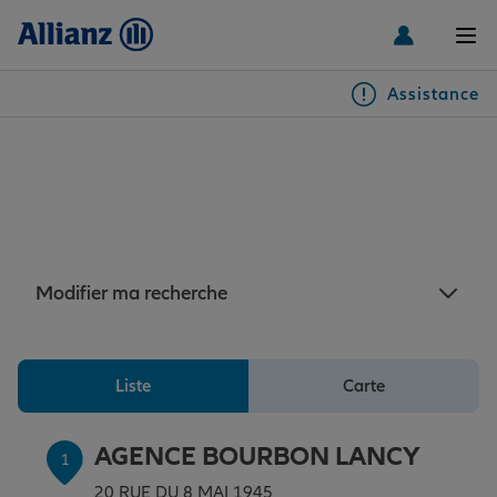
Men
Assistance
Particuliers
Assurance Bourbon-Lancy :
5 agences Allianz à
Véhicules
proximité de Bourbon-Lancy
Habitation & emprunteur
Auto
Modifier ma recherche
Santé & prévoyance
2 roues
Habitation
Liste
Carte
Famille Loisirs
Autres véhicules
Équipements habitation
Santé
AGENCE BOURBON LANCY
1
20 RUE DU 8 MAI 1945