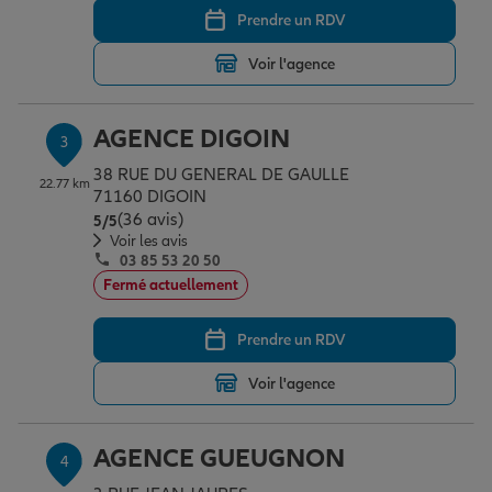
Prendre un RDV
Voir l'agence
Garantie des accidents de la vie
AGENCE DIGOIN
3
Assurance scolaire
38 RUE DU GENERAL DE GAULLE
22.77 km
71160 DIGOIN
(36 avis)
Note de 5 sur 5
5
/5
Protection juridique
Voir les avis
03 85 53 20 50
Fermé actuellement
Retraite
Prendre un RDV
Voir l'agence
Tous nos devis d'assurance
AGENCE GUEUGNON
4