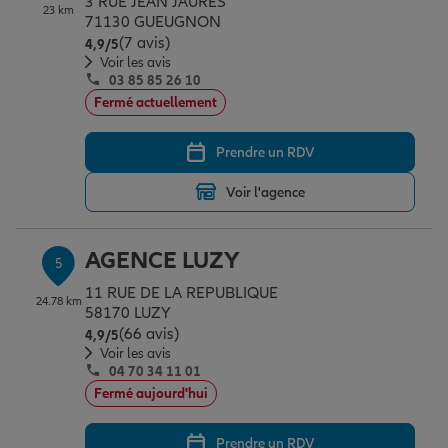
3 RUE JEAN JAURES
23 km
71130 GUEUGNON
(7 avis)
Note de 4.9 sur 5
4,9
/5
Voir les avis
03 85 85 26 10
Fermé actuellement
Prendre un RDV
Voir l'agence
AGENCE LUZY
5
11 RUE DE LA REPUBLIQUE
24.78 km
58170 LUZY
(66 avis)
Note de 4.9 sur 5
4,9
/5
Voir les avis
04 70 34 11 01
Fermé aujourd'hui
Prendre un RDV