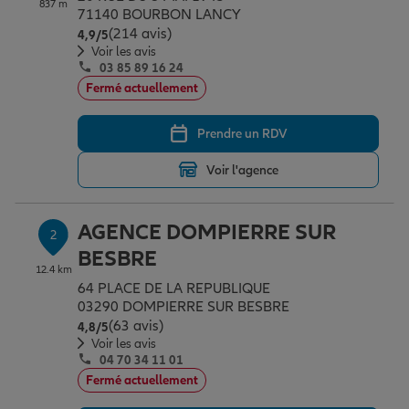
837 m
Épargne & retraite
Assurance emprunteur
Prévoyance et dépendance
Protection de la famille
71140 BOURBON LANCY
(214 avis)
Note de 4.9 sur 5
4,9
/5
Voir les avis
03 85 89 16 24
Vos projets
Assurance animal de compagnie
Protection juridique
Plan épargne retraite
Fermé actuellement
Prendre un RDV
Conseil assurance
Assurance vie
Partir en vacances
Voir l'agence
Outre-mer
Placements financiers
Déménager
AGENCE DOMPIERRE SUR
2
BESBRE
12.4 km
Professionnels
Investissements immobiliers
Changer de voiture
Assurance auto
64 PLACE DE LA REPUBLIQUE
03290 DOMPIERRE SUR BESBRE
(63 avis)
Note de 4.8 sur 5
4,8
/5
Allianz en France
Transmission
Départ à la retraite
Assurance habitation
Voir les avis
04 70 34 11 01
Fermé actuellement
Préparer l’avenir
Le Pack Famille