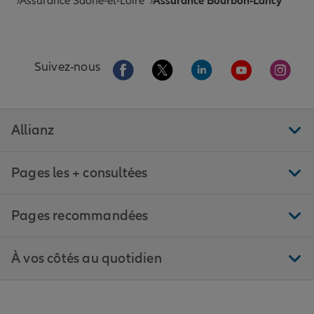
Assurance Saône-et-Loire
Assurance Bourbon-Lancy
Aller sur la page Facebook de Allianz
Aller sur la page Twitter de All
Aller sur la page Linke
Aller sur la pa
Aller 
Suivez-nous
Allianz
Pages les + consultées
Pages recommandées
À vos côtés au quotidien