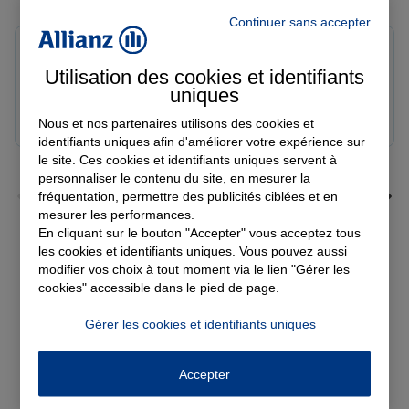
Continuer sans accepter
Yori A.
Note de 5 sur 5
Utilisation des cookies et identifiants
Le 05/08/2026 - Agence FORT DE FRANCE
uniques
Nous et nos partenaires utilisons des cookies et
identifiants uniques afin d'améliorer votre expérience sur
le site. Ces cookies et identifiants uniques servent à
personnaliser le contenu du site, en mesurer la
fréquentation, permettre des publicités ciblées et en
mesurer les performances.
En cliquant sur le bouton "Accepter" vous acceptez tous
les cookies et identifiants uniques. Vous pouvez aussi
Voir tous les avis
modifier vos choix à tout moment via le lien "Gérer les
cookies" accessible dans le pied de page.
Découvrez nos
Gérer les cookies et identifiants uniques
solutions d'assurance
Accepter