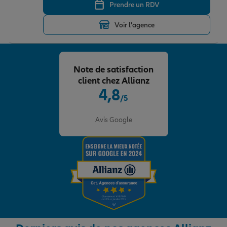
Prendre un RDV
Voir l'agence
Garantie des accidents de la vie
Note de satisfaction
Assurance scolaire
client chez Allianz
4,8
/5
Protection juridique
Note de 4.8 sur 5
Avis Google
Retraite
Tous nos devis d'assurance