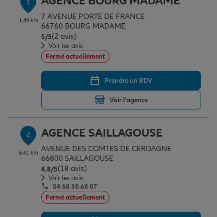
AGENCE BOURG MADAME
1
Épargne & retraite
Assurance emprunteur
Prévoyance et dépendance
Protection de la famille
7 AVENUE PORTE DE FRANCE
1.49 km
66760 BOURG MADAME
(2 avis)
Note de 5 sur 5
5
/5
Vos projets
Assurance animal de compagnie
Protection juridique
Plan épargne retraite
Voir les avis
Fermé actuellement
Conseil assurance
Assurance vie
Partir en vacances
Prendre un RDV
Voir l'agence
Outre-mer
Placements financiers
Déménager
AGENCE SAILLAGOUSE
2
Professionnels
Investissements immobiliers
Changer de voiture
Assurance auto
AVENUE DES COMTES DE CERDAGNE
6.61 km
66800 SAILLAGOUSE
(18 avis)
Note de 4.8 sur 5
4,8
/5
Voir les avis
Allianz en France
Transmission
Départ à la retraite
Assurance habitation
04 68 30 68 07
Fermé actuellement
Préparer l’avenir
Le Pack Famille