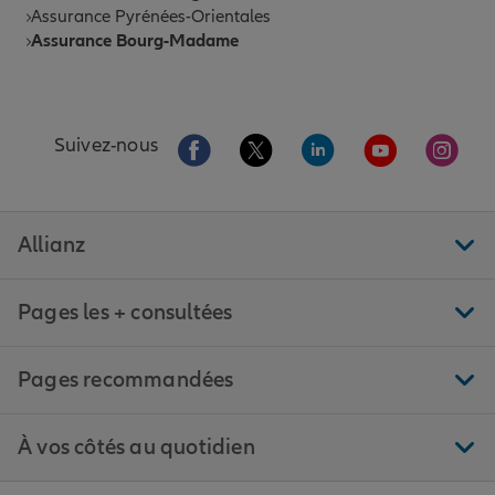
Assurance Pyrénées-Orientales
Assurance Bourg-Madame
Aller sur la page Facebook de Allianz
Aller sur la page Twitter de All
Aller sur la page Linke
Aller sur la pa
Aller 
Suivez-nous
Allianz
Pages les + consultées
Pages recommandées
À vos côtés au quotidien