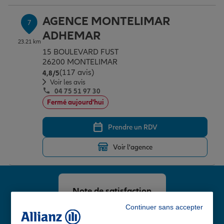
AGENCE MONTELIMAR
7
ADHEMAR
23.21 km
15 BOULEVARD FUST
26200 MONTELIMAR
(117 avis)
Note de 4.8 sur 5
4,8
/5
Voir les avis
04 75 51 97 30
Fermé aujourd'hui
Prendre un RDV
Voir l'agence
Note de satisfaction
client chez Allianz
Continuer sans accepter
4,8
/5