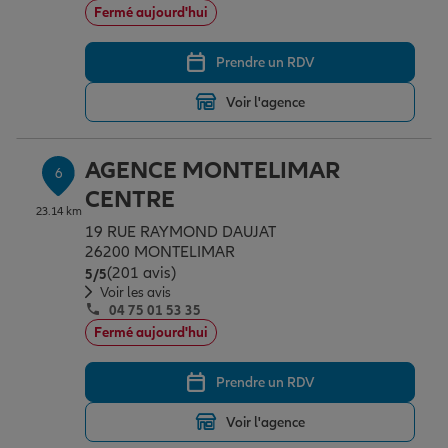
Fermé aujourd'hui
Prendre un RDV
Voir l'agence
AGENCE MONTELIMAR
6
CENTRE
23.14 km
19 RUE RAYMOND DAUJAT
26200 MONTELIMAR
(201 avis)
Note de 5 sur 5
5
/5
Voir les avis
04 75 01 53 35
Fermé aujourd'hui
Prendre un RDV
Voir l'agence