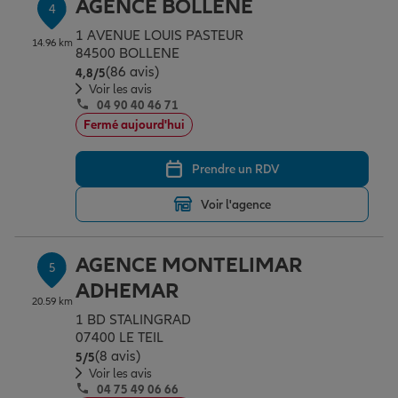
AGENCE BOLLENE
4
1 AVENUE LOUIS PASTEUR
14.96 km
84500 BOLLENE
(86 avis)
Note de 4.8 sur 5
4,8
/5
Voir les avis
04 90 40 46 71
Fermé aujourd'hui
Prendre un RDV
Voir l'agence
AGENCE MONTELIMAR
5
ADHEMAR
20.59 km
1 BD STALINGRAD
07400 LE TEIL
(8 avis)
Note de 5 sur 5
5
/5
Voir les avis
04 75 49 06 66