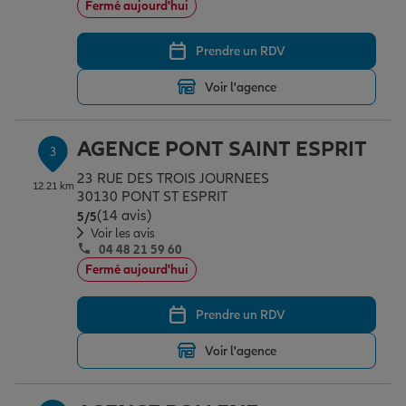
Fermé aujourd'hui
Prendre un RDV
Garantie des accidents de la vie
Voir l'agence
Assurance scolaire
AGENCE PONT SAINT ESPRIT
3
23 RUE DES TROIS JOURNEES
12.21 km
Protection juridique
30130 PONT ST ESPRIT
(14 avis)
Note de 5 sur 5
5
/5
Voir les avis
04 48 21 59 60
Retraite
Fermé aujourd'hui
Prendre un RDV
Tous nos devis d'assurance
Voir l'agence