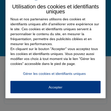
Note de 4.8 sur 5
Utilisation des cookies et identifiants
Avis Google
uniques
Nous et nos partenaires utilisons des cookies et
identifiants uniques afin d'améliorer votre expérience sur
le site. Ces cookies et identifiants uniques servent à
personnaliser le contenu du site, en mesurer la
fréquentation, permettre des publicités ciblées et en
mesurer les performances.
En cliquant sur le bouton "Accepter" vous acceptez tous
les cookies et identifiants uniques. Vous pouvez aussi
modifier vos choix à tout moment via le lien "Gérer les
Derniers avis de nos agences Allianz
cookies" accessible dans le pied de page.
Gérer les cookies et identifiants uniques
Louis M.
Note de 5 sur 5
Le 08/08/2026 - Agence PAVILLY
Accepter
Bon suivi de mon sinistre, merci