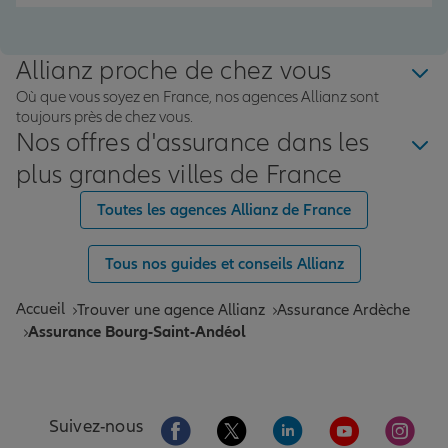
Allianz proche de chez vous
Où que vous soyez en France, nos agences Allianz sont
toujours près de chez vous.
Nos offres d'assurance dans les
plus grandes villes de France
Toutes les agences Allianz de France
Tous nos guides et conseils Allianz
Accueil
Trouver une agence Allianz
Assurance Ardèche
Assurance Bourg-Saint-Andéol
Aller sur la page Facebook de Allianz
Aller sur la page Twitter de All
Aller sur la page Linke
Aller sur la pa
Aller 
Suivez-nous