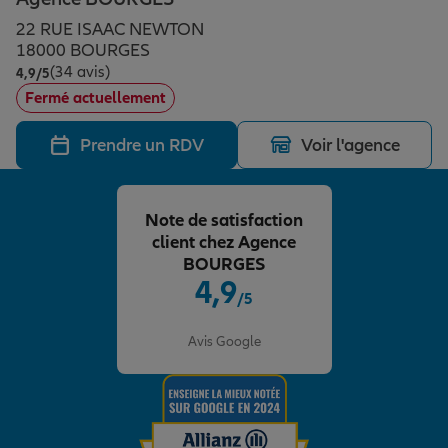
Épargne & retraite
Assurance emprunteur
Prévoyance et dépendance
Protection de la famille
22 RUE ISAAC NEWTON
18000 BOURGES
(34 avis)
Note de 4.9 sur 5
4,9
/5
Vos projets
Assurance animal de compagnie
Protection juridique
Plan épargne retraite
Fermé actuellement
Prendre un RDV
Voir l'agence
Conseil assurance
Assurance vie
Partir en vacances
Note de satisfaction
Outre-mer
Placements financiers
Déménager
client chez Agence
BOURGES
4,9
/5
Professionnels
Investissements immobiliers
Changer de voiture
Assurance auto
Note de 4.9 sur 5
Avis Google
Allianz en France
Transmission
Départ à la retraite
Assurance habitation
Préparer l’avenir
Le Pack Famille