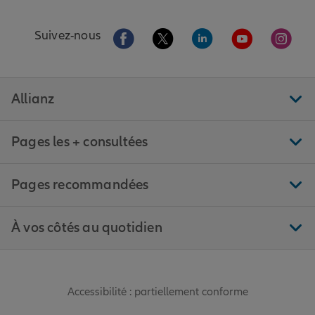
Aller sur la page Facebook de Allianz
Aller sur la page Twitter de All
Aller sur la page Linke
Aller sur la pa
Aller 
Suivez-nous
Allianz
Pages les + consultées
Pages recommandées
À vos côtés au quotidien
Accessibilité : partiellement conforme