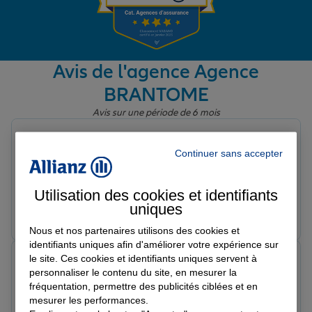
Garantie des accidents de la vie
Avis de l'agence Agence
BRANTOME
Assurance scolaire
Avis sur une période de 6 mois
les e.
Protection juridique
Note de 5 sur 5
Continuer sans accepter
Le 27/02/2026 - Agence BRANTOME
Très bon accueil et bons conseils.
Utilisation des cookies et identifiants
Retraite
uniques
Prendre un RDV
Voir l'agence
Nous et nos partenaires utilisons des cookies et
identifiants uniques afin d'améliorer votre expérience sur
Tous nos devis d'assurance
Sébastien P.
le site. Ces cookies et identifiants uniques servent à
Note de 5 sur 5
personnaliser le contenu du site, en mesurer la
Le 27/02/2026 - Agence BRANTOME
fréquentation, permettre des publicités ciblées et en
Très satisfait du professionnalisme et de la réactivité. À
mesurer les performances.