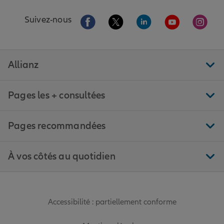
Aller sur la page Facebook de Allianz
Aller sur la page Twitter de All
Aller sur la page Linke
Aller sur la pa
Aller 
Suivez-nous
Allianz
Pages les + consultées
Pages recommandées
À vos côtés au quotidien
Accessibilité : partiellement conforme