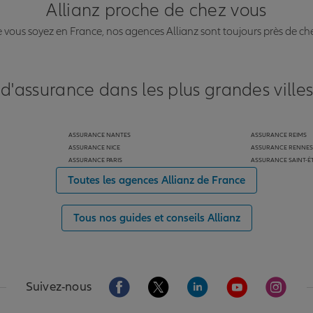
Allianz proche de chez vous
vous soyez en France, nos agences Allianz sont toujours près de ch
 d'assurance dans les plus grandes ville
ASSURANCE NANTES
ASSURANCE REIMS
ASSURANCE NICE
ASSURANCE RENNES
ASSURANCE PARIS
ASSURANCE SAINT-É
Toutes les agences Allianz de France
Tous nos guides et conseils Allianz
Aller sur la page Facebook de Allianz
Aller sur la page Twitter de Alli
Aller sur la page Linked
Aller sur la pa
Aller s
Suivez-nous