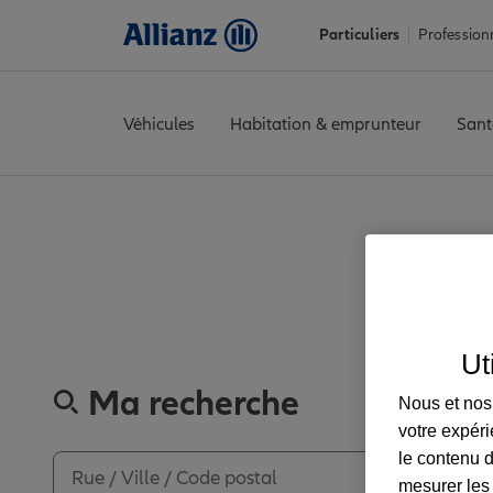
Particuliers
Profession
Véhicules
Habitation & emprunteur
Sant
Accueil
Trouver une agence Allianz
Finistère
Brest
BREST IRO
Découvrez les a
Ut
Ma recherche
Nous et nos 
votre expéri
le contenu d
mesurer les