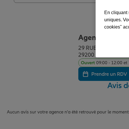
En cliquant 
uniques. Vou
cookies" ac
Agence BREST
29 RUE NICEPHORE
29200 BREST
Ouvert
09:00 - 12:00 et
Prendre un RDV
Avis 
Aucun avis sur votre agence n'a été retrouvé pour le moment