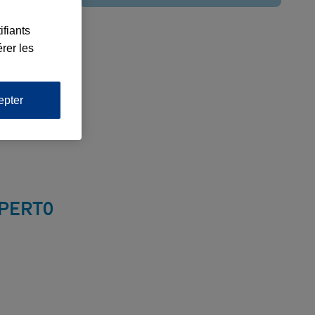
ifiants
rer les
epter
XPERT
0