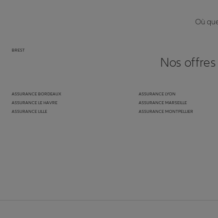
Où que 
BREST
Nos offres
ASSURANCE BORDEAUX
ASSURANCE LYON
ASSURANCE LE HAVRE
ASSURANCE MARSEILLE
ASSURANCE LILLE
ASSURANCE MONTPELLIER