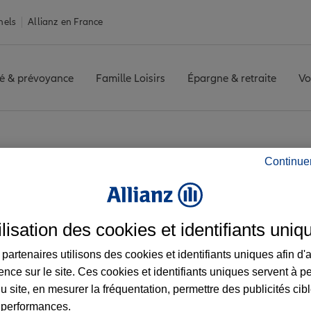
nels
Allianz en France
é & prévoyance
Famille Loisirs
Épargne & retraite
Vo
ISE EXPERT
Avis agence BREST IROISE EXPERT
Continue
vis de l'agence BRE
ilisation des cookies et identifiants uniq
partenaires utilisons des cookies et identifiants uniques afin d'
ence sur le site. Ces cookies et identifiants uniques servent à p
u site, en mesurer la fréquentation, permettre des publicités cib
 performances.