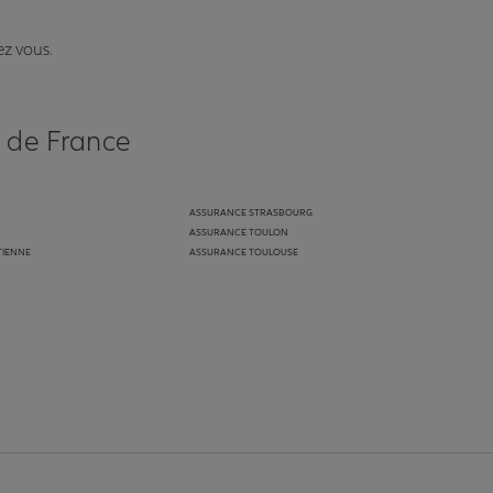
ez vous.
s de France
ASSURANCE STRASBOURG
ASSURANCE TOULON
TIENNE
ASSURANCE TOULOUSE
anz
in de Allianz
ge Youtube de Allianz
ur la page Instagram de Allianz