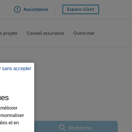
Assistance
Espace client
s projets
Conseil assurance
Outre-mer
r sans accepter
ST IROISE EXPERT
ues
améliorer
ersonnaliser
lées et en
Recherche
Utiliser ma position