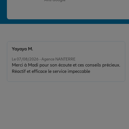
Fermé aujourd'hui
Prendre un RDV
Voir l'age
Yayaya M.
Note de 5 sur 5
Le 07/08/2026 - Agence NANTERRE
Merci à Madi pour son écoute et ces conseils précieux.
Réactif et efficace le service impeccable