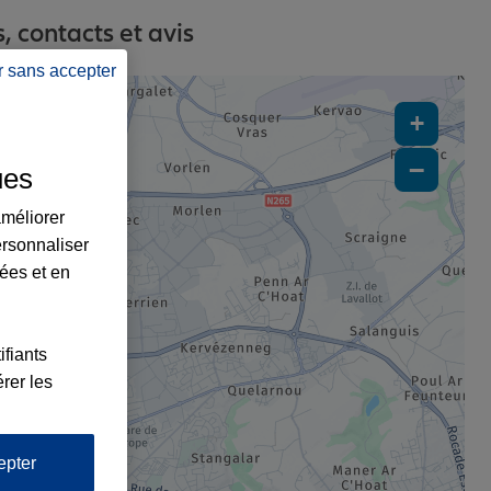
 contacts et avis
r sans accepter
+
−
ues
améliorer
ersonnaliser
lées et en
ifiants
rer les
epter