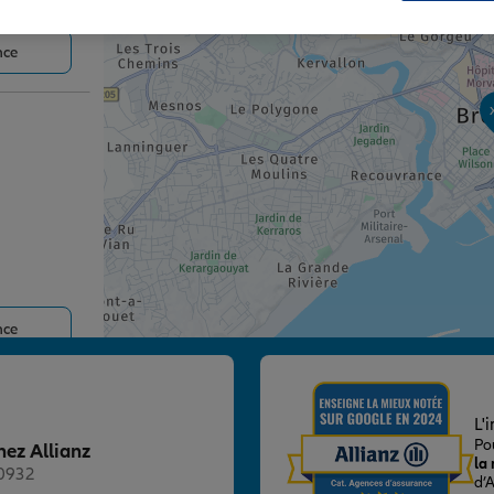
nce
nce
T
L'
Po
hez Allianz
la
20932
d’