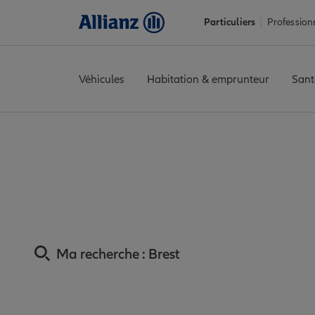
Particuliers
Profession
Véhicules
Habitation & emprunteur
Sant
Accueil
Trouver une agence Allianz
Assurance Finistère
Assur
Ass
Ma recherche :
Brest