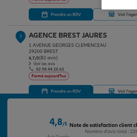
Prendre un RDV
Voir l'age
AGENCE BREST JAURES
3
1 AVENUE GEORGES CLEMENCEAU
29200 BREST
(82 avis)
Note de 4.7 sur 5
4,7
/5
Voir les avis
02 98 44 20 63
Fermé aujourd'hui
Prendre un RDV
Voir l'age
AGENCE BREST MUSSET EXPER
4
4,8
42 RUE ALFRED DE MUSSET
/5
Note de satisfaction client c
29200 BREST
Note de 4.8 sur 5
Nombre d'avis total : 2
07 62 09 52 46
Avis Google