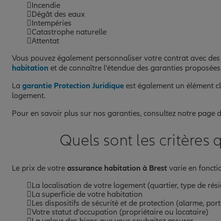
Incendie
Dégât des eaux
Intempéries
Catastrophe naturelle
Attentat
Vous pouvez également personnaliser votre contrat avec des o
habitation
et de connaître l'étendue des garanties proposées
La
garantie Protection Juridique
est également un élément clé
logement.
Pour en savoir plus sur nos garanties, consultez notre page d
Quels sont les critères 
Le prix de votre
assurance habitation à Brest
varie en fonctio
La localisation de votre logement (quartier, type de rés
La superficie de votre habitation
Les dispositifs de sécurité et de protection (alarme, porte
Votre statut d'occupation (propriétaire ou locataire)
La valeur des biens que vous souhaitez assurer