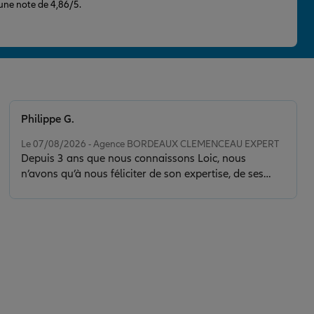
 une note de 4,86/5.
Philippe G.
Note de 5 sur 5
Le 07/08/2026 - Agence BORDEAUX CLEMENCEAU EXPERT
Depuis 3 ans que nous connaissons Loic, nous
n’avons qu’à nous féliciter de son expertise, de ses
conseils et de la clarté de son discours. Il nous a sorti
d’une situation délicate en faisant toujours preuve de
calme, de sérénité et de discernement. Son contact est
de plus très agréable.