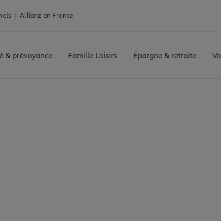
nels
Allianz en France
é & prévoyance
Famille Loisirs
Épargne & retraite
Vo
ance Brest
Assurance habitation
urance habitation B