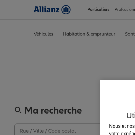
Particuliers
Profession
Véhicules
Habitation & emprunteur
Sant
Accueil
Trouver une agence Allianz
Oise
Breteuil
BRETEUIL
A
Découvrez
Ma recherche
Ut
Nous et nos 
votre expéri