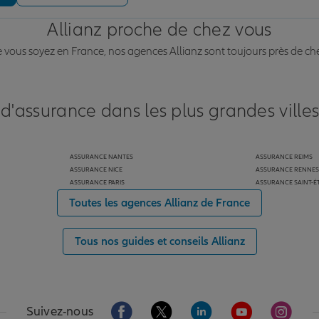
Allianz proche de chez vous
vous soyez en France, nos agences Allianz sont toujours près de ch
 d'assurance dans les plus grandes ville
ASSURANCE NANTES
ASSURANCE REIMS
ASSURANCE NICE
ASSURANCE RENNES
ASSURANCE PARIS
ASSURANCE SAINT-É
Toutes les agences Allianz de France
Tous nos guides et conseils Allianz
Aller sur la page Facebook de Allianz
Aller sur la page Twitter de Alli
Aller sur la page Linked
Aller sur la pa
Aller s
Suivez-nous