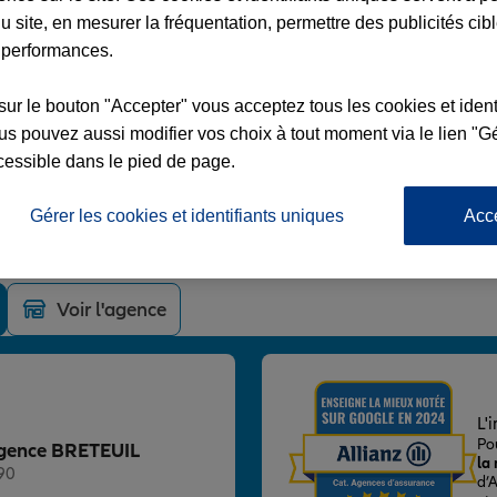
u site, en mesurer la fréquentation, permettre des publicités cib
 performances.
sur le bouton "Accepter" vous acceptez tous les cookies et ident
s pouvez aussi modifier vos choix à tout moment via le lien "Gé
UIL
cessible dans le pied de page.
UN
Gérer les cookies et identifiants uniques
Acc
Voir l'agence
L'
Po
 Agence BRETEUIL
la
90
d’