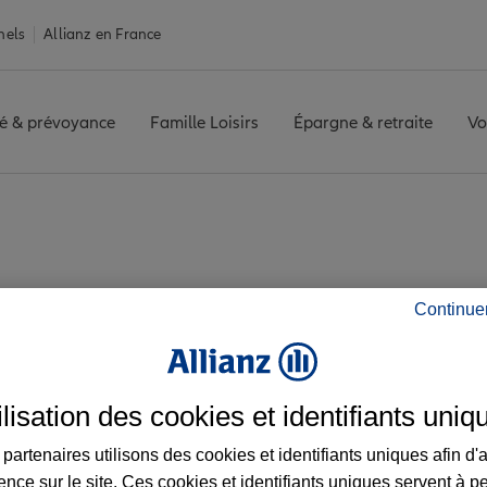
nels
Allianz en France
é & prévoyance
Famille Loisirs
Épargne & retraite
Vo
vis agence BRETEUIL
 les avis de l'agenc
Continue
ilisation des cookies et identifiants uniq
partenaires utilisons des cookies et identifiants uniques afin d'
ence sur le site. Ces cookies et identifiants uniques servent à p