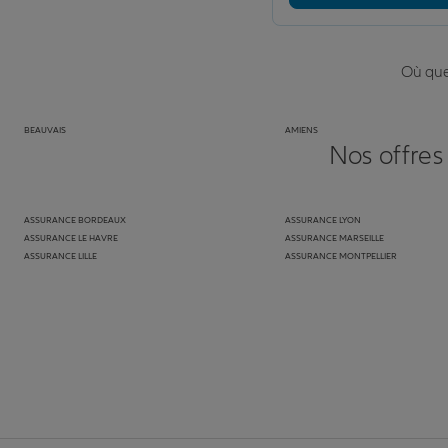
Où que 
BEAUVAIS
AMIENS
Nos offres
ASSURANCE BORDEAUX
ASSURANCE LYON
ASSURANCE LE HAVRE
ASSURANCE MARSEILLE
ASSURANCE LILLE
ASSURANCE MONTPELLIER