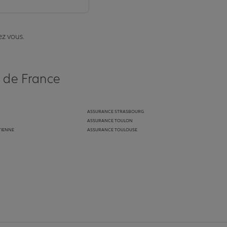
ez vous.
s de France
ASSURANCE STRASBOURG
ASSURANCE TOULON
TIENNE
ASSURANCE TOULOUSE
anz
in de Allianz
ge Youtube de Allianz
ur la page Instagram de Allianz