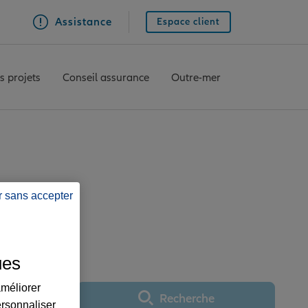
Assistance
Espace client
s projets
Conseil assurance
Outre-mer
e BRETEUIL
r sans accepter
ues
améliorer
Recherche
Utiliser ma position
ersonnaliser