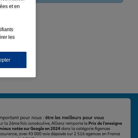
lées et en
ifiants
rer les
epter
important pour nous :
être les meilleurs pour vous
ur la 2ème fois consécutive, Allianz remporte le
Prix de l’enseigne
 mieux notée sur Google en 2024
dans la catégorie Agences
Assurance, avec 43 000 avis déposés sur 2 516 agences en France