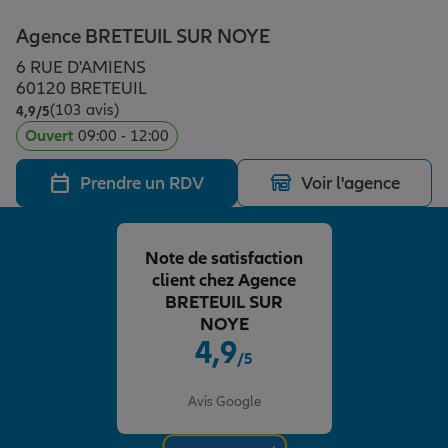
Épargne & retraite
Assurance emprunteur
Prévoyance et dépendance
Protection de la famille
Agence BRETEUIL SUR NOYE
6 RUE D'AMIENS
Vos projets
Assurance animal de compagnie
Protection juridique
Plan épargne retraite
60120 BRETEUIL
(103 avis)
Note de 4.9 sur 5
4,9
/5
Ouvert
09:00 - 12:00
Conseil assurance
Assurance vie
Partir en vacances
Prendre un RDV
Voir l'agence
Outre-mer
Placements financiers
Déménager
Note de satisfaction
client chez Agence
Professionnels
Investissements immobiliers
Changer de voiture
Assurance auto
BRETEUIL SUR
NOYE
4,9
/5
Allianz en France
Transmission
Départ à la retraite
Assurance habitation
Note de 4.9 sur 5
Avis Google
Préparer l’avenir
Le Pack Famille