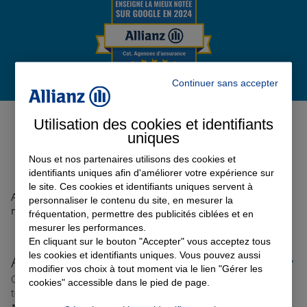
Garantie des accidents de la vie
Continuer sans accepter
Assurance scolaire
Avis de l'agence Agence
Utilisation des cookies et identifiants
BRETEUIL SUR NOYE
0
uniques
Protection juridique
Avis sur une période de 6 mois
Nous et nos partenaires utilisons des cookies et
identifiants uniques afin d'améliorer votre expérience sur
le site. Ces cookies et identifiants uniques servent à
Retraite
Aucun avis sur votre agence n'a été retrouvé pour le
personnaliser le contenu du site, en mesurer la
moment
fréquentation, permettre des publicités ciblées et en
mesurer les performances.
En cliquant sur le bouton "Accepter" vous acceptez tous
Tous nos devis d'assurance
les cookies et identifiants uniques. Vous pouvez aussi
Allianz proche de chez vous
modifier vos choix à tout moment via le lien "Gérer les
Où que vous soyez en France, nos agences Allianz sont
cookies" accessible dans le pied de page.
toujours près de chez vous.