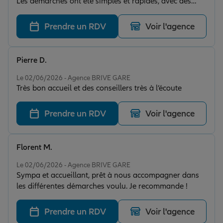
Les démarches ont été simples et rapides, avec des
conseils clairs et adaptés à mes besoins. Je
recommande cette assurance sans hésitation
Prendre un RDV
Voir l'agence
Pierre D.
Note de 5 sur 5
Le 02/06/2026 - Agence BRIVE GARE
Très bon accueil et des conseillers très à l’écoute
Prendre un RDV
Voir l'agence
Florent M.
Note de 5 sur 5
Le 02/06/2026 - Agence BRIVE GARE
Sympa et accueillant, prêt à nous accompagner dans
les différentes démarches voulu. Je recommande !
Prendre un RDV
Voir l'agence