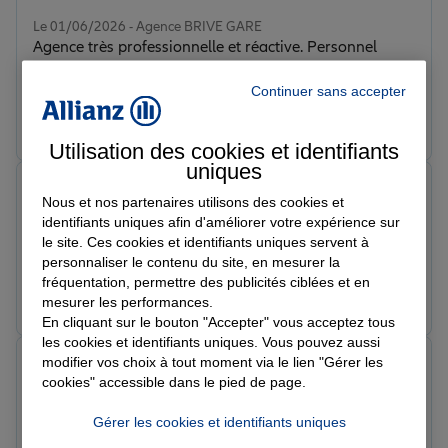
Note de 5 sur 5
Le 01/06/2026 - Agence BRIVE GARE
Agence très professionnelle et réactive. Personnel
agréable, à l’écoute et de bon conseil. Je suis
pleinement satisfait des services proposés. Merci à
Continuer sans accepter
toute l’équipe !
Prendre un RDV
Voir l'agence
Utilisation des cookies et identifiants
uniques
Saossane O.
Nous et nos partenaires utilisons des cookies et
Note de 5 sur 5
identifiants uniques afin d'améliorer votre expérience sur
Le 01/06/2026 - Agence BRIVE GARE
le site. Ces cookies et identifiants uniques servent à
Super agence au top et à l’écoute
personnaliser le contenu du site, en mesurer la
fréquentation, permettre des publicités ciblées et en
Prendre un RDV
Voir l'agence
mesurer les performances.
En cliquant sur le bouton "Accepter" vous acceptez tous
les cookies et identifiants uniques. Vous pouvez aussi
modifier vos choix à tout moment via le lien "Gérer les
Jérôme M.
cookies" accessible dans le pied de page.
Note de 5 sur 5
Le 01/06/2026 - Agence BRIVE GARE
Très bonne agence !
Gérer les cookies et identifiants uniques