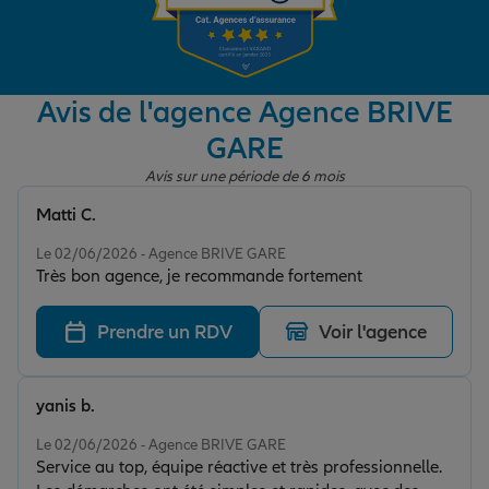
Garantie des accidents de la vie
Avis de l'agence Agence BRIVE
GARE
Assurance scolaire
Avis sur une période de 6 mois
Matti C.
Protection juridique
Note de 5 sur 5
Le 02/06/2026 - Agence BRIVE GARE
Très bon agence, je recommande fortement
Retraite
Prendre un RDV
Voir l'agence
Tous nos devis d'assurance
yanis b.
Note de 5 sur 5
Le 02/06/2026 - Agence BRIVE GARE
Service au top, équipe réactive et très professionnelle.