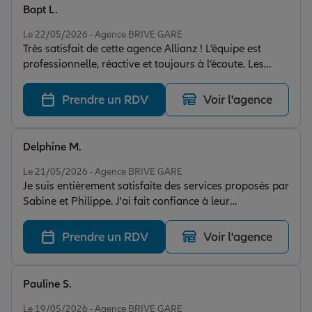
Bapt L.
Note de 5 sur 5
Le 22/05/2026 - Agence BRIVE GARE
Très satisfait de cette agence Allianz ! L’équipe est
professionnelle, réactive et toujours à l’écoute. Les
conseils sont clairs et adaptés à mes besoins, aussi
bien pour l’assurance auto que l’habitation. Les
Prendre un RDV
Voir l'agence
démarches sont rapides et le suivi client est excellent.
Je recommande vivement ce cabinet pour son sérieux
et son accueil chaleureux
Delphine M.
Note de 5 sur 5
Le 21/05/2026 - Agence BRIVE GARE
Je suis entièrement satisfaite des services proposés par
Sabine et Philippe. J'ai fait confiance à leur
collaborateur Mathis pour mes assurances habitation
et auto. Il a su me trouver des contrats présentant des
Prendre un RDV
Voir l'agence
prestations équivalentes à ceux que je possédais déjà
mais pour des prix défiants toute concurrence. Le suivi
client est efficace et réactif. Je recommande vivement
Pauline S.
cette agence et ses collaborateurs.
Note de 5 sur 5
Le 19/05/2026 - Agence BRIVE GARE