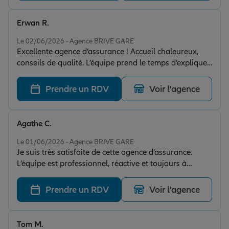
Erwan R.
Note de 5 sur 5
Le 02/06/2026 - Agence BRIVE GARE
Excellente agence d’assurance ! Accueil chaleureux,
conseils de qualité. L’équipe prend le temps d’expliquer
les différentes options et accompagne ses clients avec
professionnalisme. Je recommande sans hésitation.
Prendre un RDV
Voir l'agence
Agathe C.
Note de 5 sur 5
Le 01/06/2026 - Agence BRIVE GARE
Je suis très satisfaite de cette agence d’assurance.
L’équipe est professionnel, réactive et toujours à
l’écoute. Merci à toute l’équipe pour son
accompagnement.
Prendre un RDV
Voir l'agence
Tom M.