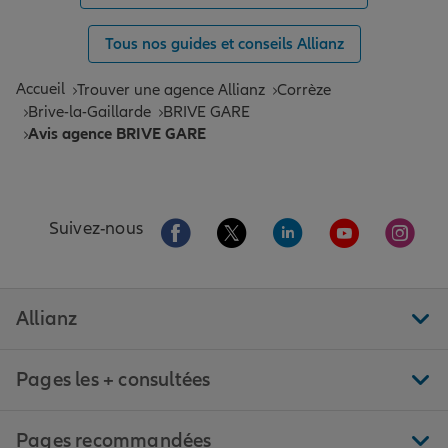
Tous nos guides et conseils Allianz
Accueil
Trouver une agence Allianz
Corrèze
Brive-la-Gaillarde
BRIVE GARE
Avis agence BRIVE GARE
Aller sur la page Facebook de Allianz
Aller sur la page Twitter de All
Aller sur la page Linke
Aller sur la pa
Aller 
Suivez-nous
Allianz
Pages les + consultées
Pages recommandées