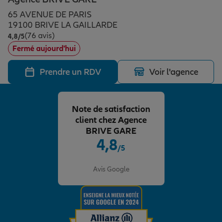
Épargne & retraite
Assurance emprunteur
Prévoyance et dépendance
Protection de la famille
65 AVENUE DE PARIS
19100 BRIVE LA GAILLARDE
(76 avis)
Note de 4.8 sur 5
4,8
/5
Vos projets
Assurance animal de compagnie
Protection juridique
Plan épargne retraite
Fermé aujourd'hui
Prendre un RDV
Voir l'agence
Conseil assurance
Assurance vie
Partir en vacances
Note de satisfaction
Outre-mer
Placements financiers
Déménager
client chez Agence
BRIVE GARE
4,8
/5
Professionnels
Investissements immobiliers
Changer de voiture
Assurance auto
Note de 4.8 sur 5
Avis Google
Allianz en France
Transmission
Départ à la retraite
Assurance habitation
Préparer l’avenir
Le Pack Famille