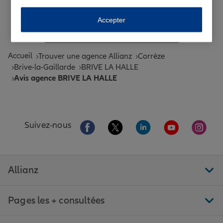
Toutes les agences Allianz de France
Accepter
Tous nos guides et conseils Allianz
Accueil
Trouver une agence Allianz
Corrèze
Brive-la-Gaillarde
BRIVE LA HALLE
Avis agence BRIVE LA HALLE
Aller sur la page Facebook de Allianz
Aller sur la page Twitter de All
Aller sur la page Linke
Aller sur la pa
Aller 
Suivez-nous
Allianz
Pages les + consultées