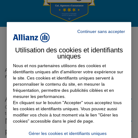
Garantie des accidents de la vie
Avis de l'agence Agence BRIVE
Continuer sans accepter
LA HALLE
0
Assurance scolaire
Utilisation des cookies et identifiants
Avis sur une période de 6 mois
uniques
Protection juridique
Nous et nos partenaires utilisons des cookies et
Aucun avis sur votre agence n'a été retrouvé pour le
identifiants uniques afin d'améliorer votre expérience sur
moment
le site. Ces cookies et identifiants uniques servent à
personnaliser le contenu du site, en mesurer la
Retraite
fréquentation, permettre des publicités ciblées et en
mesurer les performances.
Allianz proche de chez vous
En cliquant sur le bouton "Accepter" vous acceptez tous
Où que vous soyez en France, nos agences Allianz sont
les cookies et identifiants uniques. Vous pouvez aussi
Tous nos devis d'assurance
toujours près de chez vous.
modifier vos choix à tout moment via le lien "Gérer les
Nos offres d'assurance dans les
cookies" accessible dans le pied de page.
plus grandes villes de France
Gérer les cookies et identifiants uniques