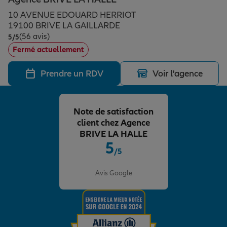
Épargne & retraite
Assurance emprunteur
Prévoyance et dépendance
Protection de la famille
10 AVENUE EDOUARD HERRIOT
19100 BRIVE LA GAILLARDE
(56 avis)
Note de 5 sur 5
5
/5
Vos projets
Assurance animal de compagnie
Protection juridique
Plan épargne retraite
Fermé actuellement
Prendre un RDV
Voir l'agence
Conseil assurance
Assurance vie
Partir en vacances
Note de satisfaction
Outre-mer
Placements financiers
Déménager
client chez Agence
BRIVE LA HALLE
5
/5
Professionnels
Investissements immobiliers
Changer de voiture
Assurance auto
Note de 5 sur 5
Avis Google
Allianz en France
Transmission
Départ à la retraite
Assurance habitation
Préparer l’avenir
Le Pack Famille