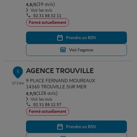
(39 avis)
Note de 4.8 sur 5
4,8
/5
Voir les avis
02 31 88 32 11
Fermé actuellement
Prendre un RDV
Voir l'agence
AGENCE TROUVILLE
5
9 PLACE FERNAND MOUREAUX
17.3 km
14360 TROUVILLE SUR MER
(128 avis)
Note de 4.9 sur 5
4,9
/5
Voir les avis
02 31 88 12 57
Fermé actuellement
Prendre un RDV