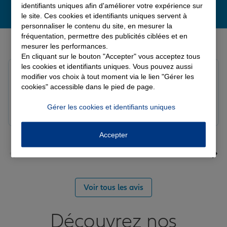
identifiants uniques afin d'améliorer votre expérience sur
le site. Ces cookies et identifiants uniques servent à
personnaliser le contenu du site, en mesurer la
fréquentation, permettre des publicités ciblées et en
Derniers avis de nos agences Allianz
mesurer les performances.
En cliquant sur le bouton "Accepter" vous acceptez tous
les cookies et identifiants uniques. Vous pouvez aussi
louna p.
modifier vos choix à tout moment via le lien "Gérer les
Note de 5 sur 5
cookies" accessible dans le pied de page.
Le 06/08/2026 - Agence SOURDEVAL
Gérer les cookies et identifiants uniques
Accepter
Voir tous les avis
Découvrez nos