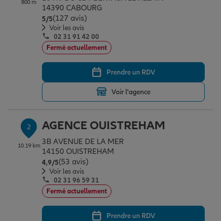
800 m
Épargne & retraite
Assurance emprunteur
Prévoyance et dépendance
Protection de la famille
14390 CABOURG
(127 avis)
Note de 5 sur 5
5
/5
Voir les avis
02 31 91 42 00
Vos projets
Assurance animal de compagnie
Protection juridique
Plan épargne retraite
Fermé actuellement
Prendre un RDV
Conseil assurance
Assurance vie
Partir en vacances
Voir l'agence
Outre-mer
Placements financiers
Déménager
AGENCE OUISTREHAM
2
3B AVENUE DE LA MER
10.19 km
Professionnels
Investissements immobiliers
Changer de voiture
Assurance auto
14150 OUISTREHAM
(53 avis)
Note de 4.9 sur 5
4,9
/5
Voir les avis
02 31 96 59 31
Allianz en France
Transmission
Départ à la retraite
Assurance habitation
Fermé actuellement
Prendre un RDV
Préparer l’avenir
Le Pack Famille