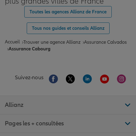
plus grandes villes de France
Toutes les agences Allianz de France
Tous nos guides et conseils Allianz
Accueil
Trouver une agence Allianz
Assurance Calvados
Assurance Cabourg
Aller sur la page Facebook de Allianz
Aller sur la page Twitter de All
Aller sur la page Linke
Aller sur la pa
Aller 
Suivez-nous
Allianz
Pages les + consultées