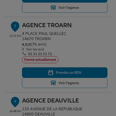
Voir l'agence
Garantie des accidents de la vie
AGENCE TROARN
3
4 PLACE PAUL QUELLEC
Assurance scolaire
12.21 km
14670 TROARN
(76 avis)
Note de 4.9 sur 5
4,9
/5
Voir les avis
02 31 23 31 72
Protection juridique
Fermé actuellement
Prendre un RDV
Retraite
Voir l'agence
Tous nos devis d'assurance
AGENCE DEAUVILLE
4
130 AVENUE DE LA REPUBLIQUE
16.48 km
14800 DEAUVILLE