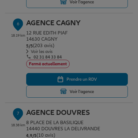
Voir l'agence
AGENCE CAGNY
6
12 RUE EDITH PIAF
18.19 km
14630 CAGNY
(203 avis)
Note de 5 sur 5
5
/5
Voir les avis
02 31 84 33 84
Fermé actuellement
Prendre un RDV
Voir l'agence
AGENCE DOUVRES
7
8 PLACE DE LA BASILIQUE
18.38 km
14440 DOUVRES LA DELIVRANDE
(10 avis)
Note de 4.9 sur 5
4,9
/5