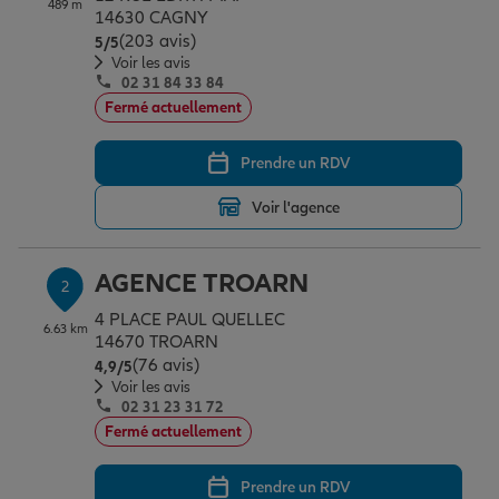
489 m
Épargne & retraite
Assurance emprunteur
Prévoyance et dépendance
Protection de la famille
14630 CAGNY
(203 avis)
Note de 5 sur 5
5
/5
Voir les avis
02 31 84 33 84
Vos projets
Assurance animal de compagnie
Protection juridique
Plan épargne retraite
Fermé actuellement
Prendre un RDV
Conseil assurance
Assurance vie
Partir en vacances
Voir l'agence
Outre-mer
Placements financiers
Déménager
AGENCE TROARN
2
4 PLACE PAUL QUELLEC
6.63 km
Professionnels
Investissements immobiliers
Changer de voiture
Assurance auto
14670 TROARN
(76 avis)
Note de 4.9 sur 5
4,9
/5
Voir les avis
02 31 23 31 72
Allianz en France
Transmission
Départ à la retraite
Assurance habitation
Fermé actuellement
Prendre un RDV
Préparer l’avenir
Le Pack Famille