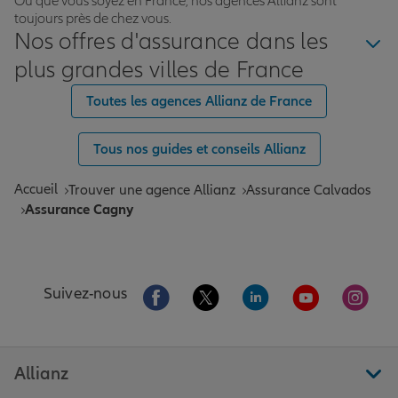
Où que vous soyez en France, nos agences Allianz sont
toujours près de chez vous.
Nos offres d'assurance dans les
plus grandes villes de France
Toutes les agences Allianz de France
Tous nos guides et conseils Allianz
Accueil
Trouver une agence Allianz
Assurance Calvados
Assurance Cagny
Aller sur la page Facebook de Allianz
Aller sur la page Twitter de All
Aller sur la page Linke
Aller sur la pa
Aller 
Suivez-nous
Allianz