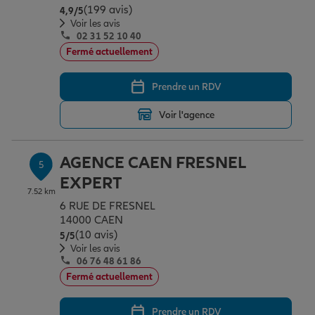
(199 avis)
Note de 4.9 sur 5
4,9
/5
Voir les avis
02 31 52 10 40
Fermé actuellement
Prendre un RDV
Voir l'agence
AGENCE CAEN FRESNEL
5
EXPERT
7.52 km
6 RUE DE FRESNEL
14000 CAEN
(10 avis)
Note de 5 sur 5
5
/5
Voir les avis
06 76 48 61 86
Fermé actuellement
Prendre un RDV