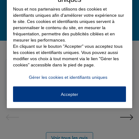
Nous et nos partenaires utilisons des cookies et
identifiants uniques afin d'améliorer votre expérience sur
le site. Ces cookies et identifiants uniques servent à
personnaliser le contenu du site, en mesurer la
fréquentation, permettre des publicités ciblées et en
mesurer les performances.
Derniers avis de nos agences Allianz
En cliquant sur le bouton "Accepter" vous acceptez tous
les cookies et identifiants uniques. Vous pouvez aussi
modifier vos choix à tout moment via le lien "Gérer les
cookies" accessible dans le pied de page.
Yori A.
Note de 5 sur 5
Gérer les cookies et identifiants uniques
Le 05/08/2026 - Agence FORT DE FRANCE
Accepter
Voir tous les avis