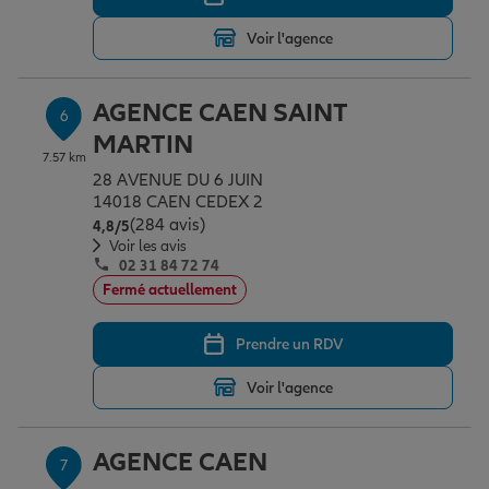
Voir l'agence
AGENCE CAEN SAINT
6
MARTIN
7.57 km
28 AVENUE DU 6 JUIN
14018 CAEN CEDEX 2
(284 avis)
Note de 4.8 sur 5
4,8
/5
Voir les avis
02 31 84 72 74
Fermé actuellement
Prendre un RDV
Voir l'agence
AGENCE CAEN
7