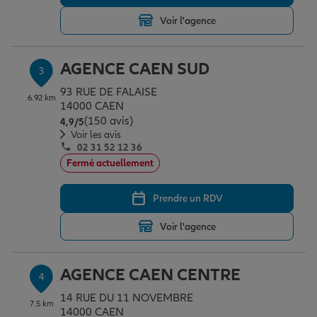
Voir l'agence
Garantie des accidents de la vie
AGENCE CAEN SUD
3
93 RUE DE FALAISE
Assurance scolaire
6.92 km
14000 CAEN
(150 avis)
Note de 4.9 sur 5
4,9
/5
Voir les avis
02 31 52 12 36
Protection juridique
Fermé actuellement
Prendre un RDV
Retraite
Voir l'agence
Tous nos devis d'assurance
AGENCE CAEN CENTRE
4
14 RUE DU 11 NOVEMBRE
7.5 km
14000 CAEN