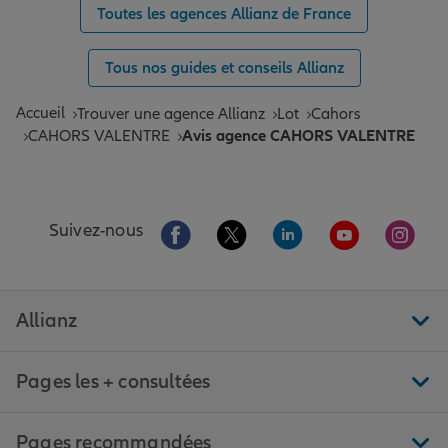
Toutes les agences Allianz de France
Tous nos guides et conseils Allianz
Accueil
Trouver une agence Allianz
Lot
Cahors
CAHORS VALENTRE
Avis agence CAHORS VALENTRE
Aller sur la page Facebook de Allianz
Aller sur la page Twitter de All
Aller sur la page Linke
Aller sur la pa
Aller 
Suivez-nous
Allianz
Pages les + consultées
Pages recommandées