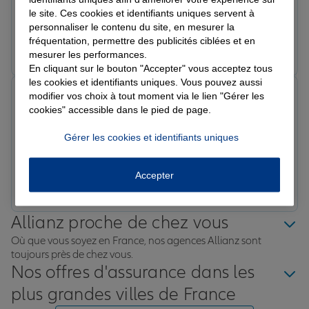
Note de 5 sur 5
le site. Ces cookies et identifiants uniques servent à
Le 28/04/2026 - Agence CAHORS VALENTRE
personnaliser le contenu du site, en mesurer la
fréquentation, permettre des publicités ciblées et en
Prendre un RDV
Voir l'agence
mesurer les performances.
En cliquant sur le bouton "Accepter" vous acceptez tous
les cookies et identifiants uniques. Vous pouvez aussi
Philippe P.
modifier vos choix à tout moment via le lien "Gérer les
Note de 5 sur 5
cookies" accessible dans le pied de page.
Le 09/02/2026 - Agence CAHORS VALENTRE
Merci beaucoup madame ,j'ai bien apprécié votre
Gérer les cookies et identifiants uniques
notre échange. Bonne fin d'après-midi
Accepter
Prendre un RDV
Voir l'agence
Allianz proche de chez vous
Où que vous soyez en France, nos agences Allianz sont
toujours près de chez vous.
Nos offres d'assurance dans les
plus grandes villes de France