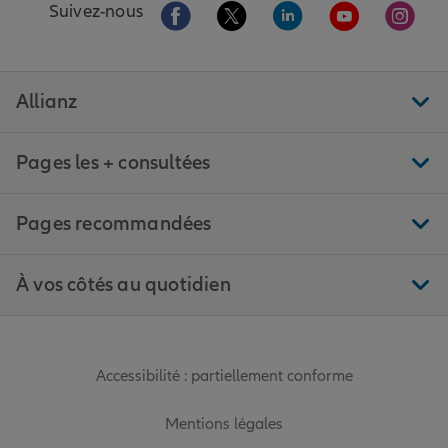
Aller sur la page Facebook de Allianz
Aller sur la page Twitter de All
Aller sur la page Linke
Aller sur la pa
Aller 
Suivez-nous
Allianz
Pages les + consultées
Pages recommandées
À vos côtés au quotidien
Accessibilité : partiellement conforme
Mentions légales