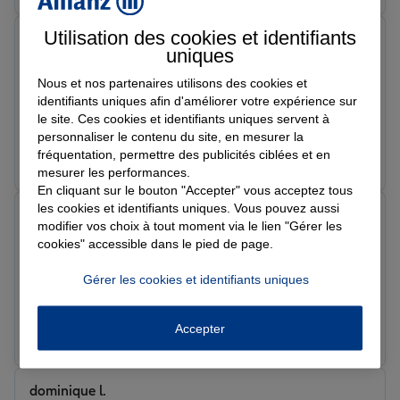
Utilisation des cookies et identifiants
sté l.
uniques
Note de 5 sur 5
Le 22/05/2026 - Agence CALVI
Nous et nos partenaires utilisons des cookies et
Une excellente équipe à l'écoute des besoins. Je
identifiants uniques afin d'améliorer votre expérience sur
recommande vivement
le site. Ces cookies et identifiants uniques servent à
personnaliser le contenu du site, en mesurer la
Prendre un RDV
Voir l'agence
fréquentation, permettre des publicités ciblées et en
mesurer les performances.
En cliquant sur le bouton "Accepter" vous acceptez tous
les cookies et identifiants uniques. Vous pouvez aussi
Pascal
modifier vos choix à tout moment via le lien "Gérer les
Note de 5 sur 5
cookies" accessible dans le pied de page.
Le 21/05/2026 - Agence CALVI
Une équipe de professionnels à l’écoute de leurs
Gérer les cookies et identifiants uniques
adhérents, je recommande particulièrement cette
agence.
Prendre un RDV
Voir l'agence
Accepter
dominique l.