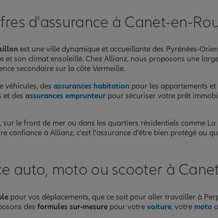
fres d'assurance à Canet-en-Rou
nce
illon
est une ville dynamique et accueillante des Pyrénées-Orien
nce et son climat ensoleillé. Chez Allianz, nous proposons une la
ence secondaire sur la côte Vermeille.
e véhicules, des
assurances habitation
pour les appartements et 
s et des
assurances emprunteur
pour sécuriser votre prêt immob
n, sur le front de mer ou dans les quartiers résidentiels comme 
aire confiance à Allianz, c'est l'assurance d'être bien protégé a
ce auto, moto ou scooter à Canet
ble
pour vos déplacements, que ce soit pour aller travailler à Pe
oposons des
formules sur-mesure
pour votre
voiture
, votre
moto
o