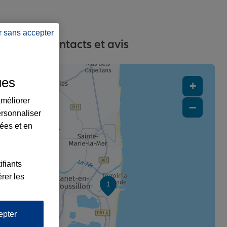
r sans accepter
dresses, contacts et avis
ues
+
améliorer
−
ersonnaliser
lées et en
ifiants
rer les
1
epter