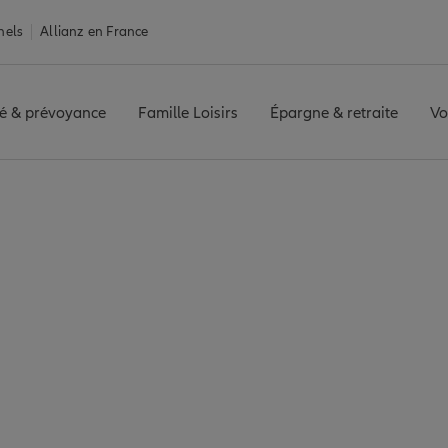
nels
Allianz en France
é & prévoyance
Famille Loisirs
Épargne & retraite
Vo
ntales
Assurance Canet-en-Roussillon
-en-Roussillon : 7 a
mité de Canet-en-Rous