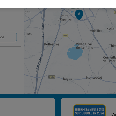
6
nce
nce
L'