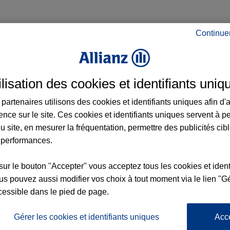
Continue
à Canet-en-Roussillon et aux alentours : a
N
ilisation des cookies et identifiants uniq
partenaires utilisons des cookies et identifiants uniques afin d'
7
ence sur le site. Ces cookies et identifiants uniques servent à p
u site, en mesurer la fréquentation, permettre des publicités cib
 performances.
sur le bouton "Accepter" vous acceptez tous les cookies et ident
nce
2
s pouvez aussi modifier vos choix à tout moment via le lien "Gé
4
cessible dans le pied de page.
Gérer les cookies et identifiants uniques
Acc
5