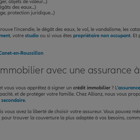
r, objets de valeur...)
gâts des eaux...)
, protection juridique...)
trouve l'incendie, le dégât des eaux, le vol, le vandalisme, les cat
ment
, votre
studio
ou si vous êtes
propriétaire non occupant
. Et
 Canet-en-Roussillon
 immobilier avec une assurance 
 et vous vous apprêtez à signer un
crédit immobilier
? L'
assuranc
pacité, et de protéger votre famille. Chez Allianz, nous vous prop
 secondaire
.
is vous avez la liberté de choisir votre assureur. Vous pouvez m
s pour trouver la couverture la plus adaptée à vos besoins, comm