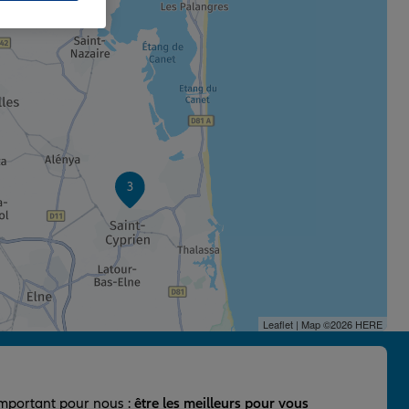
3
Leaflet
| Map ©2026
HERE
important pour nous :
être les meilleurs pour vous