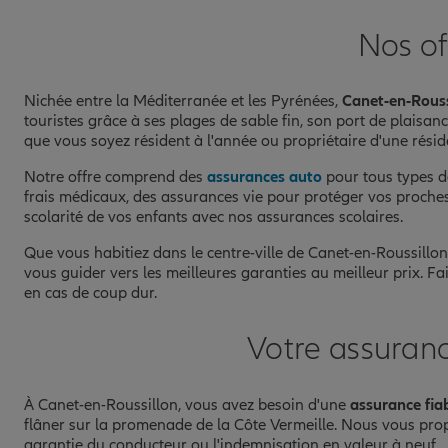
Nos of
Prendre un RDV
Voir l'age
Nichée entre la Méditerranée et les Pyrénées,
Canet-en-Rouss
touristes grâce à ses plages de sable fin, son port de plaisa
que vous soyez résident à l'année ou propriétaire d'une résid
Notre offre comprend des
assurances auto
pour tous types d
frais médicaux, des assurances vie pour protéger vos proche
scolarité de vos enfants avec nos assurances scolaires.
Que vous habitiez dans le centre-ville de Canet-en-Roussillo
vous guider vers les meilleures garanties au meilleur prix. F
en cas de coup dur.
Votre assuran
À Canet-en-Roussillon, vous avez besoin d'une
assurance fia
flâner sur la promenade de la Côte Vermeille. Nous vous pr
garantie du conducteur ou l'indemnisation en valeur à neuf.