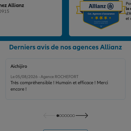
Po
hez Allianz
la
20915
d’
et
Derniers avis de nos agences Allianz
nce
Aichijiro
Note de 5 sur 5
Le 05/08/2026 - Agence ROCHEFORT
Très compréhensible ! Humain et efficace ! Merci
encore !
nce