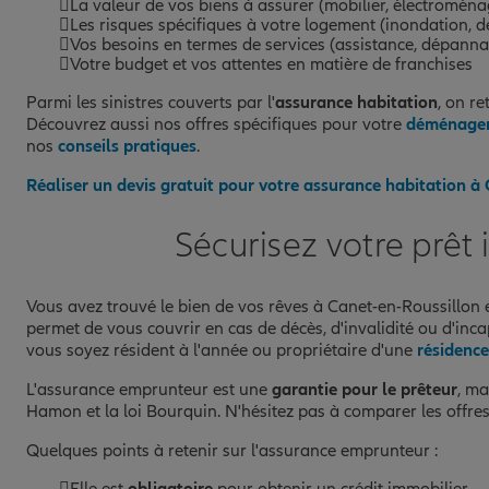
La valeur de vos biens à assurer (mobilier, électroménage
Les risques spécifiques à votre logement (inondation, dé
Vos besoins en termes de services (assistance, dépannage
Votre budget et vos attentes en matière de franchises
Parmi les sinistres couverts par l'
assurance habitation
, on re
Découvrez aussi nos offres spécifiques pour votre
déménage
nos
conseils pratiques
.
Réaliser un devis gratuit pour votre assurance habitation à
Sécurisez votre prêt
Vous avez trouvé le bien de vos rêves à Canet-en-Roussillon
permet de vous couvrir en cas de décès, d'invalidité ou d'inca
vous soyez résident à l'année ou propriétaire d'une
résidence
L'assurance emprunteur est une
garantie pour le prêteur
, ma
Hamon et la loi Bourquin. N'hésitez pas à comparer les offre
Quelques points à retenir sur l'assurance emprunteur :
Elle est
obligatoire
pour obtenir un crédit immobilier