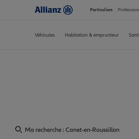
Particuliers
Profession
Véhicules
Habitation & emprunteur
Sant
Accueil
Trouver une agence Allianz
Assurance Pyrénées-Orie
Assurance Canet
proxi
Ma recherche :
Canet-en-Roussillon