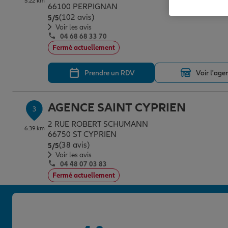
5.22 km
66100 PERPIGNAN
(102 avis)
Note de 5 sur 5
5
/5
Voir les avis
04 68 68 33 70
Fermé actuellement
Prendre un RDV
Voir l'age
AGENCE SAINT CYPRIEN
3
2 RUE ROBERT SCHUMANN
6.39 km
66750 ST CYPRIEN
(38 avis)
Note de 5 sur 5
5
/5
Voir les avis
04 48 07 03 83
Fermé actuellement
Prendre un RDV
Voir l'age