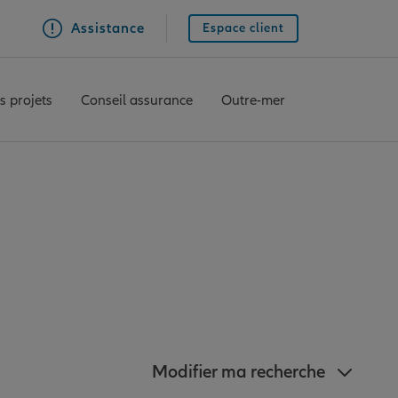
Assistance
Espace client
s projets
Conseil assurance
Outre-mer
gences Allianz à
sillon
Modifier ma recherche