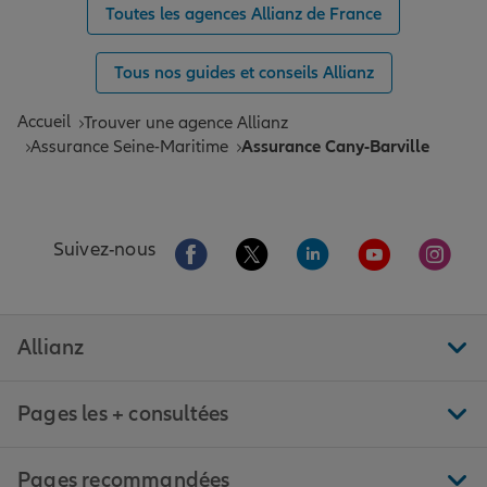
Toutes les agences Allianz de France
Tous nos guides et conseils Allianz
Accueil
Trouver une agence Allianz
Assurance Seine-Maritime
Assurance Cany-Barville
Aller sur la page Facebook de Allianz
Aller sur la page Twitter de All
Aller sur la page Linke
Aller sur la pa
Aller 
Suivez-nous
Allianz
Pages les + consultées
Pages recommandées