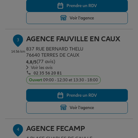
Prendre un RDV
Voir l'agence
Garantie des accidents de la vie
AGENCE FAUVILLE EN CAUX
3
Assurance scolaire
837 RUE BERNARD THELU
14.56 km
76640 TERRES DE CAUX
(77 avis)
Note de 4.8 sur 5
4,8
/5
Protection juridique
Voir les avis
02 35 56 20 81
Ouvert
09:00 - 12:30 et 13:30 - 18:00
Retraite
Prendre un RDV
Voir l'agence
Tous nos devis d'assurance
AGENCE FECAMP
4