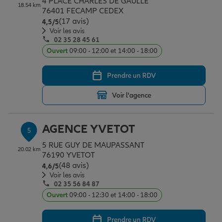
4 PLACE CHARLES DE GAULLE
18.54 km
76401 FECAMP CEDEX
(17 avis)
Note de 4.5 sur 5
4,5
/5
Voir les avis
02 35 28 45 61
Ouvert
09:00 - 12:00 et 14:00 - 18:00
Prendre un RDV
Voir l'agence
AGENCE YVETOT
5
5 RUE GUY DE MAUPASSANT
20.02 km
76190 YVETOT
(48 avis)
Note de 4.6 sur 5
4,6
/5
Voir les avis
02 35 56 84 87
Ouvert
09:00 - 12:30 et 14:00 - 18:00
Prendre un RDV