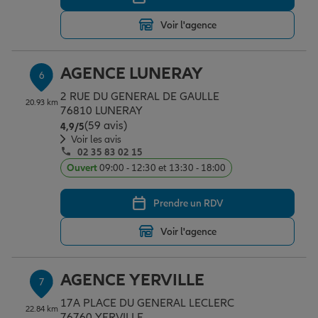
Voir l'agence
AGENCE LUNERAY
6
2 RUE DU GENERAL DE GAULLE
20.93 km
76810 LUNERAY
(59 avis)
Note de 4.9 sur 5
4,9
/5
Voir les avis
02 35 83 02 15
Ouvert
09:00 - 12:30 et 13:30 - 18:00
Prendre un RDV
Voir l'agence
AGENCE YERVILLE
7
17A PLACE DU GENERAL LECLERC
22.84 km
76760 YERVILLE