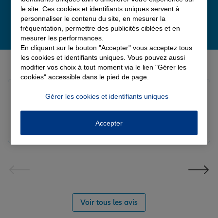
le site. Ces cookies et identifiants uniques servent à
personnaliser le contenu du site, en mesurer la
fréquentation, permettre des publicités ciblées et en
mesurer les performances.
En cliquant sur le bouton "Accepter" vous acceptez tous
Derniers avis de nos agences Allianz
les cookies et identifiants uniques. Vous pouvez aussi
modifier vos choix à tout moment via le lien "Gérer les
cookies" accessible dans le pied de page.
louna p.
Gérer les cookies et identifiants uniques
Note de 5 sur 5
Le 06/08/2026 - Agence SOURDEVAL
Accepter
Voir tous les avis