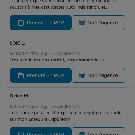
Je ne peux que vous conseiller de choisir Allianz. J'ai
souscrit à mes assurances auto, habitation, et
personnelle. Le service d'accompagnement, que cela
soit pour les sinistres comme pour le changement de
Prendre un RDV
Voir l'agence
contrat ou de coordonnées est très efficace, toujours
dans la facilitation pour le client et l'empathie. Je
recommande vivement!
LOIC L.
Note de 5 sur 5
Le 16/07/2026 - Agence CAPBRETON
Très gentil très pro, réactif, je recommande ++
Prendre un RDV
Voir l'agence
Didier M.
Note de 5 sur 5
Le 02/07/2026 - Agence CAPBRETON
Très bonne prise en charge suite à dégât par la foudre
sur mon bateau à Capbreton
Prendre un RDV
Voir l'agence