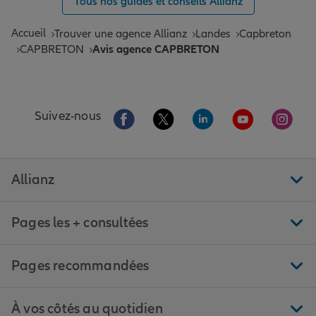
Tous nos guides et conseils Allianz
Accueil
Trouver une agence Allianz
Landes
Capbreton
CAPBRETON
Avis agence CAPBRETON
Aller sur la page Facebook de Allianz
Aller sur la page Twitter de All
Aller sur la page Linke
Aller sur la pa
Aller 
Suivez-nous
Allianz
Pages les + consultées
Pages recommandées
À vos côtés au quotidien