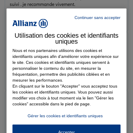
suivi . je recommande vivement.
Continuer sans accepter
Prendre un RDV
Voir l'agence
Utilisation des cookies et identifiants
nicolas d.
uniques
Note de 5 sur 5
Nous et nos partenaires utilisons des cookies et
Le 30/04/2026 - Agence CAPBRETON
Je recommande très fortement . Emmanuelle est très
identifiants uniques afin d'améliorer votre expérience sur
le site. Ces cookies et identifiants uniques servent à
gentille et professionnelle.
personnaliser le contenu du site, en mesurer la
fréquentation, permettre des publicités ciblées et en
Prendre un RDV
Voir l'agence
mesurer les performances.
En cliquant sur le bouton "Accepter" vous acceptez tous
les cookies et identifiants uniques. Vous pouvez aussi
modifier vos choix à tout moment via le lien "Gérer les
Sami G.
cookies" accessible dans le pied de page.
Note de 5 sur 5
Le 27/04/2026 - Agence CAPBRETON
J'ai choisi Allianz pour mes assurances perso et pro,
Gérer les cookies et identifiants uniques
j'en suis très satisfait ! Toujours disponibles et à
l'écoute, réactifs et professionnels. Meilleur service
Accepter