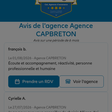
Garantie des accidents de la vie
Avis de l'agence Agence
CAPBRETON
Assurance scolaire
Avis sur une période de 6 mois
françois b.
Protection juridique
Note de 5 sur 5
Le 01/08/2026 - Agence CAPBRETON
Écoute et accompagnement, réactivité, personne
professionnelle et humaine
Retraite
Prendre un RDV
Voir l'agence
Tous nos devis d'assurance
Cyrielle A.
Note de 5 sur 5
Le 27/07/2026 - Agence CAPBRETON