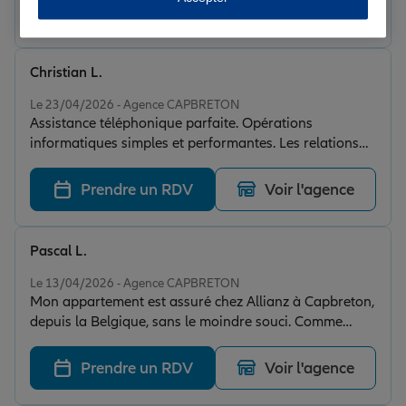
client, je recommande.
Prendre un RDV
Voir l'agence
Christian L.
Note de 5 sur 5
Le 23/04/2026 - Agence CAPBRETON
Assistance téléphonique parfaite. Opérations
informatiques simples et performantes. Les relations
sont facilités.
Prendre un RDV
Voir l'agence
Pascal L.
Note de 5 sur 5
Le 13/04/2026 - Agence CAPBRETON
Mon appartement est assuré chez Allianz à Capbreton,
depuis la Belgique, sans le moindre souci. Comme
quoi, l’alliance franco‑belge fonctionne toujours à
merveille.
Prendre un RDV
Voir l'agence