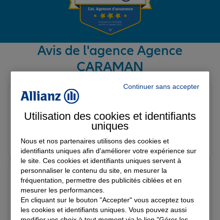
Garantie des accidents de la vie
Avis de l'agence Agence
CARAMAN
Assurance scolaire
Avis sur une période de 6 mois
Continuer sans accepter
luna c.
Protection juridique
Note de 5 sur 5
Utilisation des cookies et identifiants
Le 11/02/2026 - Agence CARAMAN
uniques
Prendre un RDV
Voir l'agence
Retraite
Nous et nos partenaires utilisons des cookies et
identifiants uniques afin d'améliorer votre expérience sur
le site. Ces cookies et identifiants uniques servent à
personnaliser le contenu du site, en mesurer la
Marina S.
Tous nos devis d'assurance
fréquentation, permettre des publicités ciblées et en
Note de 5 sur 5
Le 11/02/2026 - Agence CARAMAN
mesurer les performances.
En cliquant sur le bouton "Accepter" vous acceptez tous
les cookies et identifiants uniques. Vous pouvez aussi
Prendre un RDV
Voir l'agence
modifier vos choix à tout moment via le lien "Gérer les