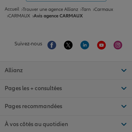
Accueil
Trouver une agence Allianz
Tarn
Carmaux
CARMAUX
Avis agence CARMAUX
Aller sur la page Facebook de Allianz
Aller sur la page Twitter de All
Aller sur la page Linke
Aller sur la pa
Aller 
Suivez-nous
Allianz
Pages les + consultées
Pages recommandées
À vos côtés au quotidien