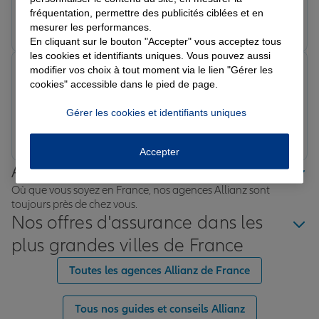
fréquentation, permettre des publicités ciblées et en
Prendre un RDV
Voir l'agence
mesurer les performances.
En cliquant sur le bouton "Accepter" vous acceptez tous
les cookies et identifiants uniques. Vous pouvez aussi
modifier vos choix à tout moment via le lien "Gérer les
Aurélie F.
cookies" accessible dans le pied de page.
Note de 5 sur 5
Le 12/02/2026 - Agence CARMAUX
Gérer les cookies et identifiants uniques
Prendre un RDV
Voir l'agence
Accepter
Allianz proche de chez vous
Où que vous soyez en France, nos agences Allianz sont
toujours près de chez vous.
Nos offres d'assurance dans les
plus grandes villes de France
Toutes les agences Allianz de France
Tous nos guides et conseils Allianz