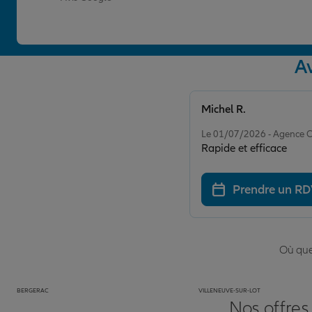
A
Michel R.
Note de 5 sur 5
Le 01/07/2026 - Agence
Rapide et efficace
Prendre un R
Où que 
BERGERAC
VILLENEUVE-SUR-LOT
Nos offres