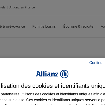
nels
Allianz en France
é & prévoyance
Famille Loisirs
Épargne & retraite
Vo
nès
CASTILLONNES
Avis agence CASTILLONNES
Continue
es avis de l'agence 
ilisation des cookies et identifiants uniq
partenaires utilisons des cookies et identifiants uniques afin d'
ence sur le site. Ces cookies et identifiants uniques servent à p