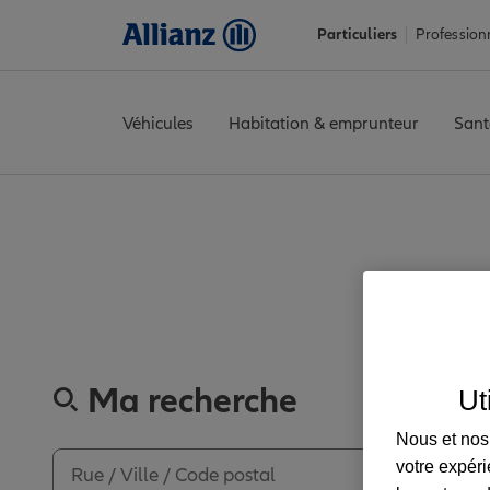
Particuliers
Profession
Véhicules
Habitation & emprunteur
Sant
Accueil
Trouver une agence Allianz
Lot-et-Garonne
Castillon
Découvrez l
Ma recherche
Ut
Nous et nos 
votre expéri