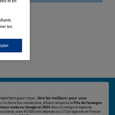
lées et en
ifiants
rer les
epter
important pour nous :
être les meilleurs pour vous
ur la 2ème fois consécutive, Allianz remporte le
Prix de l’enseigne
 mieux notée sur Google en 2024
dans la catégorie Agences
Assurance, avec 43 000 avis déposés sur 2 516 agences en France