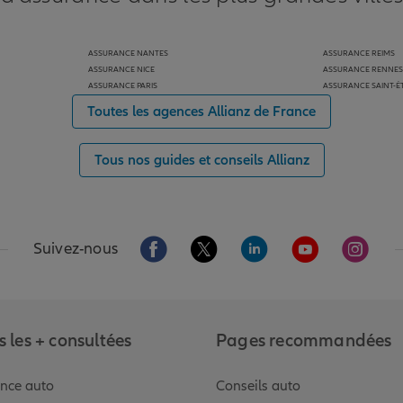
ASSURANCE NANTES
ASSURANCE REIMS
ASSURANCE NICE
ASSURANCE RENNES
ASSURANCE PARIS
ASSURANCE SAINT-É
Toutes les agences Allianz de France
Tous nos guides et conseils Allianz
Aller sur la page Facebook de Allianz
Aller sur la page Twitter de Alli
Aller sur la page Linked
Aller sur la pa
Aller s
Suivez-nous
 les + consultées
Pages recommandées
nce auto
Conseils auto