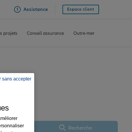
Assistance
Espace client
s projets
Conseil assurance
Outre-mer
r sans accepter
CASTILLONNES
ues
améliorer
ersonnaliser
Recherche
Utiliser ma position