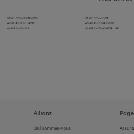
ASSURANCE BORDEAUX
ASSURANCE LYON
ASSURANCE LE HAVRE
ASSURANCE MARSEILLE
ASSURANCE LILLE
ASSURANCE MONTPELLIER
Allianz
Pages
Qui sommes-nous
Assura