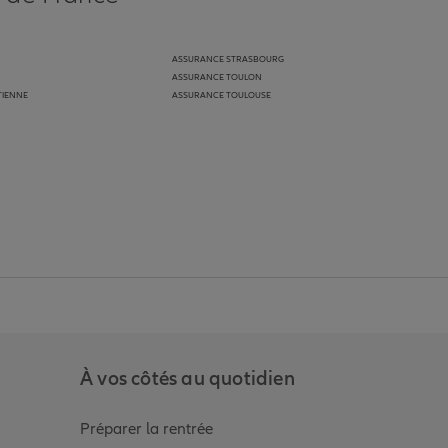
ASSURANCE STRASBOURG
ASSURANCE TOULON
TIENNE
ASSURANCE TOULOUSE
anz
in de Allianz
ge Youtube de Allianz
ur la page Instagram de Allianz
À vos côtés au quotidien
Préparer la rentrée