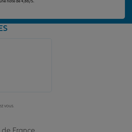
 une note de 4,86/5.
ES
ez vous.
s de France