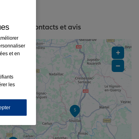
ues
adresses, contacts et avis
améliorer
ersonnaliser
+
lées et en
−
ifiants
rer les
epter
5
2