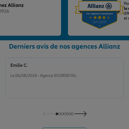
Po
hez Allianz
la
20926
d’
et
Derniers avis de nos agences Allianz
nce
Emilie C.
Note de 5 sur 5
Le 06/08/2026 - Agence SOURDEVAL