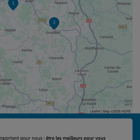
1
3
Leaflet
| Map ©2026
HERE
important pour nous :
être les meilleurs pour vous