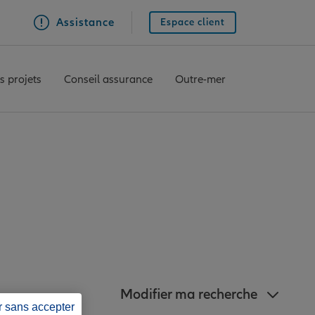
Assistance
Espace client
s projets
Conseil assurance
Outre-mer
agences Allianz à
-Julien
Modifier ma recherche
r sans accepter