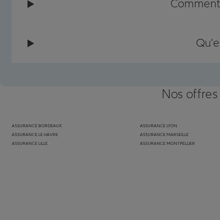
Comment c
Qu'e
Nos offres
ASSURANCE BORDEAUX
ASSURANCE LYON
ASSURANCE LE HAVRE
ASSURANCE MARSEILLE
ASSURANCE LILLE
ASSURANCE MONTPELLIER