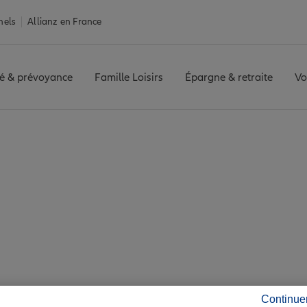
nels
Allianz en France
é & prévoyance
Famille Loisirs
Épargne & retraite
Vo
urance Cénac-et-Saint-Julien
et-Saint-Julien : 6 
ité de Cénac-et-Saint
Continue