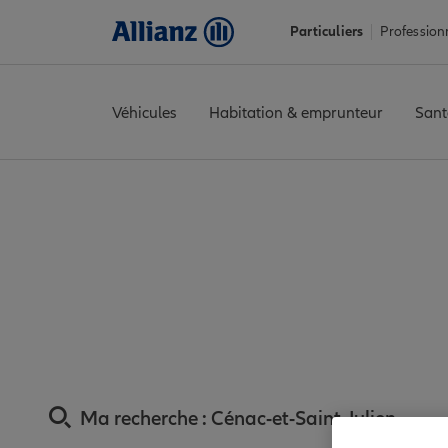
Particuliers
Profession
Véhicules
Habitation & emprunteur
Sant
Accueil
Trouver une agence Allianz
Assurance Dordogne
Ass
Assurance Cénac-
proxim
Ma recherche :
Cénac-et-Saint-Julien