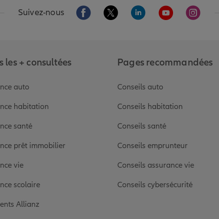
Aller sur la page Facebook de Allianz
Aller sur la page Twitter de Alli
Aller sur la page Linked
Aller sur la pa
Aller s
Suivez-nous
 les + consultées
Pages recommandées
nce auto
Conseils auto
nce habitation
Conseils habitation
nce santé
Conseils santé
nce prêt immobilier
Conseils emprunteur
nce vie
Conseils assurance vie
nce scolaire
Conseils cybersécurité
ients Allianz