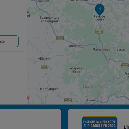
4
nce
nce
L'