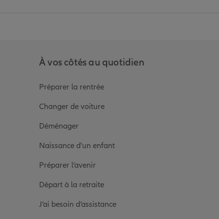
anz
in de Allianz
ge Youtube de Allianz
ur la page Instagram de Allianz
À vos côtés au quotidien
Préparer la rentrée
Changer de voiture
Déménager
Naissance d'un enfant
Préparer l’avenir
Départ à la retraite
J’ai besoin d’assistance