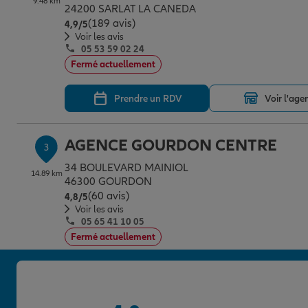
9.48 km
24200 SARLAT LA CANEDA
(189 avis)
Note de 4.9 sur 5
4,9
/5
Voir les avis
05 53 59 02 24
Fermé actuellement
Prendre un RDV
Voir l'age
AGENCE GOURDON CENTRE
3
34 BOULEVARD MAINIOL
14.89 km
46300 GOURDON
(60 avis)
Note de 4.8 sur 5
4,8
/5
Voir les avis
05 65 41 10 05
Fermé actuellement
Prendre un RDV
Voir l'age