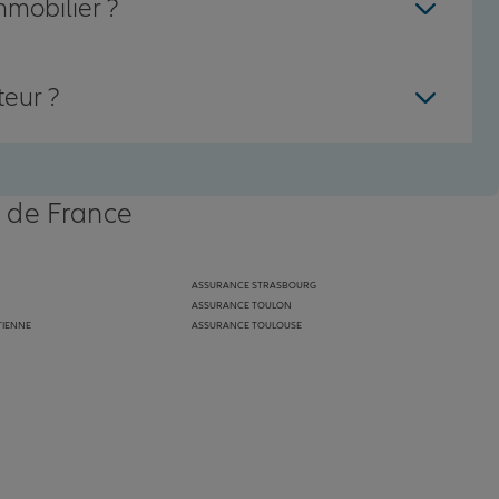
mmobilier ?
teur ?
s de France
ASSURANCE STRASBOURG
ASSURANCE TOULON
TIENNE
ASSURANCE TOULOUSE