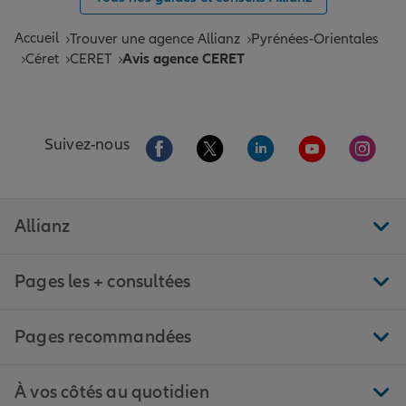
Accueil
Trouver une agence Allianz
Pyrénées-Orientales
Céret
CERET
Avis agence CERET
Aller sur la page Facebook de Allianz
Aller sur la page Twitter de All
Aller sur la page Linke
Aller sur la pa
Aller 
Suivez-nous
Allianz
Pages les + consultées
Pages recommandées
À vos côtés au quotidien