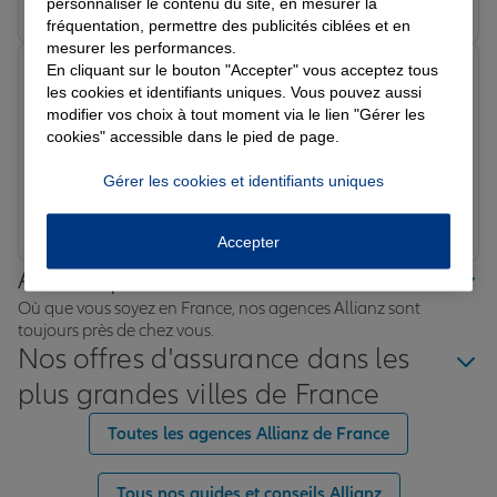
personnaliser le contenu du site, en mesurer la
fréquentation, permettre des publicités ciblées et en
mesurer les performances.
En cliquant sur le bouton "Accepter" vous acceptez tous
Daniel S.
les cookies et identifiants uniques. Vous pouvez aussi
Note de 5 sur 5
Le 03/04/2026 - Agence CERET
modifier vos choix à tout moment via le lien "Gérer les
Melissa est gracieuse , à l'écoute , patiente , répond à
cookies" accessible dans le pied de page.
toutes nos questions et nous à trouver les meilleurs
Gérer les cookies et identifiants uniques
solutions . Les prix sont très compétitifs . Nous lui
avons donc pris nos contrats d'assurance . Je
Prendre un RDV
Voir l'agence
recommande vivement cette agence .
Accepter
Allianz proche de chez vous
Où que vous soyez en France, nos agences Allianz sont
toujours près de chez vous.
Nos offres d'assurance dans les
plus grandes villes de France
Toutes les agences Allianz de France
Tous nos guides et conseils Allianz