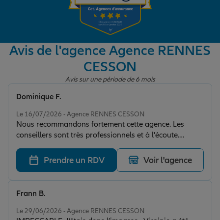
Garantie des accidents de la vie
Avis de l'agence Agence RENNES
CESSON
Assurance scolaire
Avis sur une période de 6 mois
Dominique F.
Protection juridique
Note de 5 sur 5
Le 16/07/2026 - Agence RENNES CESSON
Nous recommandons fortement cette agence. Les
conseillers sont très professionnels et à l'écoute.
Retraite
L'agence Allianz Cresson offre un accompagnement
sérieux et réactif. Merci beaucoup à toute votre équipe
Prendre un RDV
Voir l'agence
!
Tous nos devis d'assurance
Frann B.
Note de 5 sur 5
Le 29/06/2026 - Agence RENNES CESSON