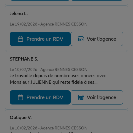
franchise et récupérer notre bonus. Je ne suis pas prêt
de changer d'assureur ne serait-ce que pour la qualité
Jelena L.
du service rendu avec Allianz Cesson Sevigne
Note de 5 sur 5
Le 19/02/2026 - Agence RENNES CESSON
Prendre un RDV
Voir l'agence
STEPHANE S.
Note de 5 sur 5
Le 10/02/2026 - Agence RENNES CESSON
Je travaille depuis de nombreuses années avec
Monsieur JULIENNE qui reste fidèle à ses
engagements, je recommande.
Prendre un RDV
Voir l'agence
Optique V.
Note de 5 sur 5
Le 10/02/2026 - Agence RENNES CESSON