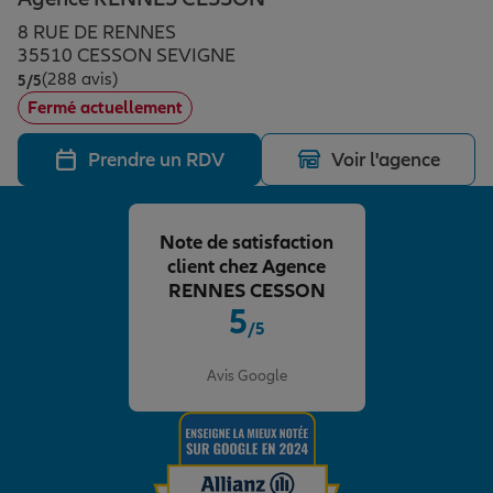
Épargne & retraite
Assurance emprunteur
Prévoyance et dépendance
Protection de la famille
8 RUE DE RENNES
35510 CESSON SEVIGNE
(288 avis)
Note de 5 sur 5
5
/5
Vos projets
Assurance animal de compagnie
Protection juridique
Plan épargne retraite
Fermé actuellement
Prendre un RDV
Voir l'agence
Conseil assurance
Assurance vie
Partir en vacances
Note de satisfaction
Outre-mer
Placements financiers
Déménager
client chez Agence
RENNES CESSON
5
/5
Professionnels
Investissements immobiliers
Changer de voiture
Assurance auto
Note de 5 sur 5
Avis Google
Allianz en France
Transmission
Départ à la retraite
Assurance habitation
Préparer l’avenir
Le Pack Famille