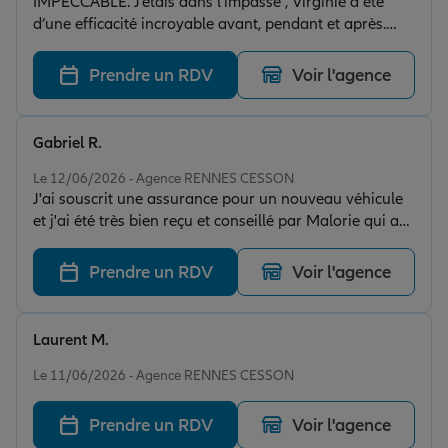
IMPECCABLE. J’étais dans l’impasse , Virginie a été
d’une efficacité incroyable avant, pendant et après.
Merci à l’équipe pour votre professionnalisme. Une
nouvelle preuve que l’IA ne peut remplacer l’humain.
Prendre un RDV
Voir l'agence
Gabriel R.
Note de 5 sur 5
Le 12/06/2026 - Agence RENNES CESSON
J'ai souscrit une assurance pour un nouveau véhicule
et j'ai été très bien reçu et conseillé par Malorie qui a
cherché et trouvé la meilleure formule pour mon
assurance auto. Toujours à l'écoute de mes besoins.
Prendre un RDV
Voir l'agence
J'aime même benificé de deux mois offerts. Je
recommande sans hésiter.
Laurent M.
Note de 5 sur 5
Le 11/06/2026 - Agence RENNES CESSON
Prendre un RDV
Voir l'agence