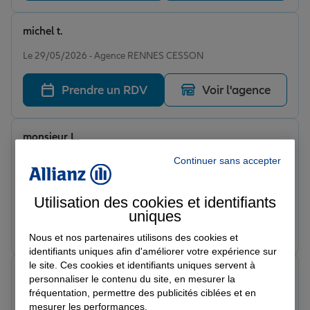
michel t.
Note de 5 sur 5
Le 29/05/2026 - Agence RENNES CESSON
Prendre un RDV
Voir l'agence
monsieur L.
Note de 5 sur 5
Continuer sans accepter
Le 22/05/2026 - Agence RENNES CESSON
Bon accueil et je recommande et je remercie
énormément l agence de toute les démarches merci
Utilisation des cookies et identifiants
beaucoup
uniques
Prendre un RDV
Voir l'agence
Nous et nos partenaires utilisons des cookies et
identifiants uniques afin d'améliorer votre expérience sur
le site. Ces cookies et identifiants uniques servent à
Manon G.
personnaliser le contenu du site, en mesurer la
Note de 5 sur 5
fréquentation, permettre des publicités ciblées et en
Le 20/05/2026 - Agence RENNES CESSON
mesurer les performances.