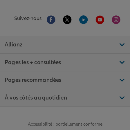
Aller sur la page Facebook de Allianz
Aller sur la page Twitter de All
Aller sur la page Linke
Aller sur la pa
Aller 
Suivez-nous
Allianz
Pages les + consultées
Pages recommandées
À vos côtés au quotidien
Accessibilité : partiellement conforme