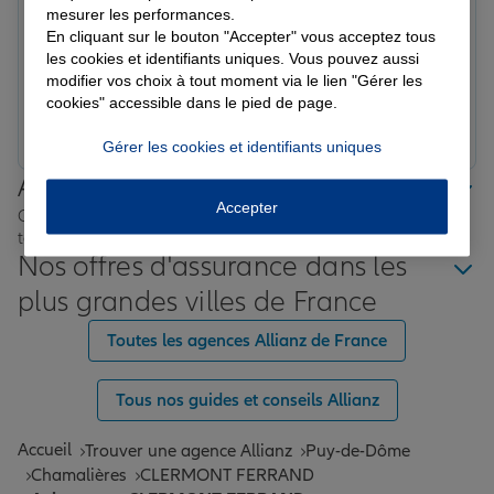
Note de 5 sur 5
mesurer les performances.
Le 30/04/2026 - Agence CLERMONT FERRAND
En cliquant sur le bouton "Accepter" vous acceptez tous
Agence très réactive et serviable qui donne toutes
les cookies et identifiants uniques. Vous pouvez aussi
satisfactions.
modifier vos choix à tout moment via le lien "Gérer les
cookies" accessible dans le pied de page.
Prendre un RDV
Voir l'agence
Gérer les cookies et identifiants uniques
Allianz proche de chez vous
Accepter
Où que vous soyez en France, nos agences Allianz sont
toujours près de chez vous.
Nos offres d'assurance dans les
plus grandes villes de France
Toutes les agences Allianz de France
Tous nos guides et conseils Allianz
Accueil
Trouver une agence Allianz
Puy-de-Dôme
Chamalières
CLERMONT FERRAND