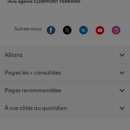
Avis agence CLERMONT FERRAND
Aller sur la page Facebook de Allianz
Aller sur la page Twitter de All
Aller sur la page Linke
Aller sur la pa
Aller 
Suivez-nous
Allianz
Pages les + consultées
Pages recommandées
À vos côtés au quotidien