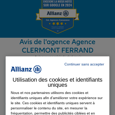
Garantie des accidents de la vie
Assurance scolaire
Avis de l'agence Agence
CLERMONT FERRAND
Protection juridique
Avis sur une période de 6 mois
Continuer sans accepter
Pat C.
Note de 5 sur 5
Retraite
Le 01/05/2026 - Agence CLERMONT FERRAND
Utilisation des cookies et identifiants
Je n’ai pas contacté votre agence cette année
uniques
Tous nos devis d'assurance
Nous et nos partenaires utilisons des cookies et
Prendre un RDV
Voir l'agence
identifiants uniques afin d'améliorer votre expérience sur
le site. Ces cookies et identifiants uniques servent à
personnaliser le contenu du site, en mesurer la
agnes c.
fréquentation, permettre des publicités ciblées et en