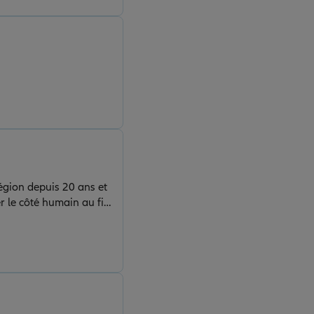
région depuis 20 ans et
 le côté humain au fil
oute du client. Merci