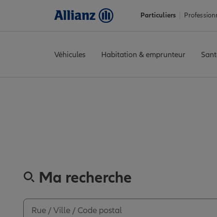
Particuliers
Profession
Véhicules
Habitation & emprunteur
Sant
Accueil
Trouver une agence Allianz
Vendée
Chantonnay
CHA
Découvrez l
Ma recherche