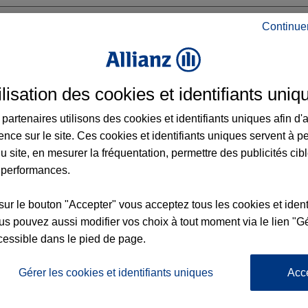
Continue
NTONNAY
ilisation des cookies et identifiants uniq
partenaires utilisons des cookies et identifiants uniques afin d'
AY
ence sur le site. Ces cookies et identifiants uniques servent à p
u site, en mesurer la fréquentation, permettre des publicités cib
 performances.
Voir l'agence
sur le bouton "Accepter" vous acceptez tous les cookies et ident
s pouvez aussi modifier vos choix à tout moment via le lien "Gé
cessible dans le pied de page.
L'
Gérer les cookies et identifiants uniques
Acc
Po
Agence CHANTONNAY
la
32
d’