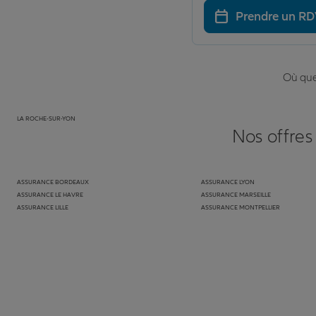
Prendre un R
Où que 
LA ROCHE-SUR-YON
Nos offres
ASSURANCE BORDEAUX
ASSURANCE LYON
ASSURANCE LE HAVRE
ASSURANCE MARSEILLE
ASSURANCE LILLE
ASSURANCE MONTPELLIER