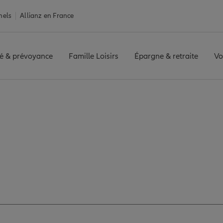
nels
Allianz en France
é & prévoyance
Famille Loisirs
Épargne & retraite
Vo
NTONNAY
Avis agence CHANTONNAY
es avis de l'agenc