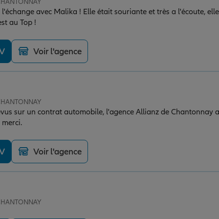
e CHANTONNAY
l'échange avec Malika ! Elle était souriante et très a l'écoute, e
est au Top !
DV
Voir l'agence
e CHANTONNAY
évus sur un contrat automobile, l'agence Allianz de Chantonnay a 
 merci.
DV
Voir l'agence
e CHANTONNAY