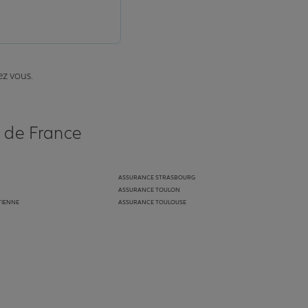
ez vous.
s de France
ASSURANCE STRASBOURG
ASSURANCE TOULON
TIENNE
ASSURANCE TOULOUSE