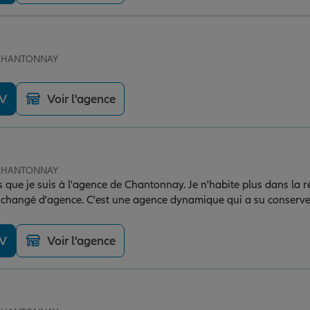
e CHANTONNAY
DV
Voir l'agence
e CHANTONNAY
s que je suis à l'agence de Chantonnay. Je n'habite plus dans la 
s changé d'agence. C'est une agence dynamique qui a su conserver
ulière pour Malika, personne agréable, réactive et toujours à l'éc
DV
Voir l'agence