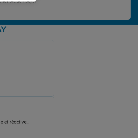
 une note de 4,86/5.
AY
 et réactive...