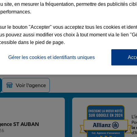
u site, en mesurer la fréquentation, permettre des publicités cib
 performances.
sur le bouton "Accepter" vous acceptez tous les cookies et ident
s pouvez aussi modifier vos choix à tout moment via le lien "Gé
BAN
cessible dans le pied de page.
LES
Gérer les cookies et identifiants uniques
Acc
RNOUX ST AUBAN
Voir l'agence
L'
Po
 Agence ST AUBAN
la
26
d’