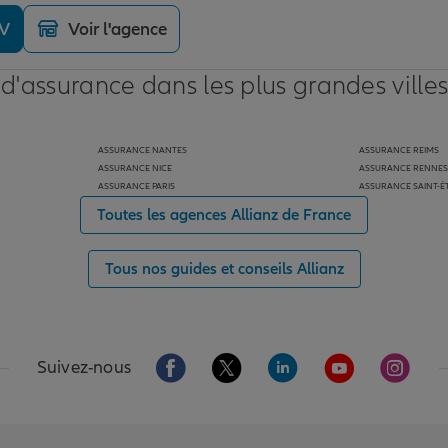
DV
Voir l'agence
 d'assurance dans les plus grandes ville
ASSURANCE NANTES
ASSURANCE REIMS
ASSURANCE NICE
ASSURANCE RENNES
ASSURANCE PARIS
ASSURANCE SAINT-É
Toutes les agences Allianz de France
Tous nos guides et conseils Allianz
Aller sur la page Facebook de Allianz
Aller sur la page Twitter de Alli
Aller sur la page Linked
Aller sur la pa
Aller s
Suivez-nous