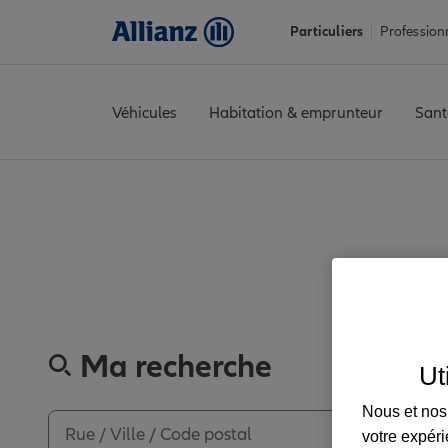
Particuliers
Profession
Véhicules
Habitation & emprunteur
Sant
Accueil
Trouver une agence Allianz
Alpes-de-Haute-Provence
Découvrez
Ma recherche
Ut
Nous et nos 
votre expéri