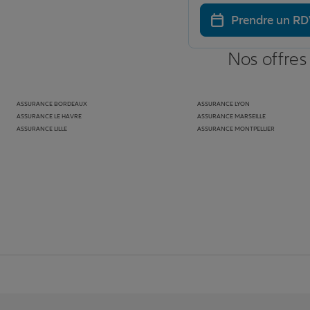
Prendre un R
Nos offres
ASSURANCE BORDEAUX
ASSURANCE LYON
ASSURANCE LE HAVRE
ASSURANCE MARSEILLE
ASSURANCE LILLE
ASSURANCE MONTPELLIER