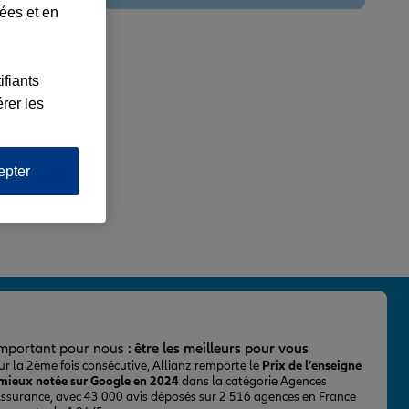
lées et en
ifiants
rer les
epter
important pour nous :
être les meilleurs pour vous
ur la 2ème fois consécutive, Allianz remporte le
Prix de l’enseigne
 mieux notée sur Google en 2024
dans la catégorie Agences
Assurance, avec 43 000 avis déposés sur 2 516 agences en France