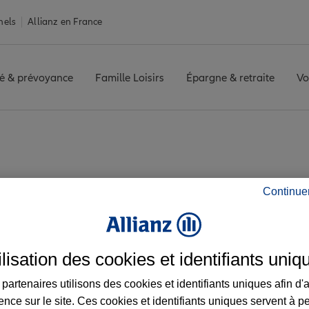
nels
Allianz en France
é & prévoyance
Famille Loisirs
Épargne & retraite
Vo
Château-Arnoux-Saint-Auban
ST AUBAN
Avis agence ST AUBA
 les avis de l'agenc
Continue
ilisation des cookies et identifiants uniq
partenaires utilisons des cookies et identifiants uniques afin d'
ence sur le site. Ces cookies et identifiants uniques servent à p