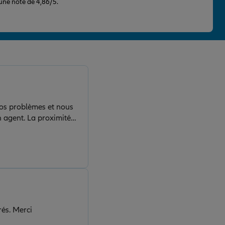
 une note de 4,86/5.
nos problèmes et nous
n agent. La proximité
rés. Merci