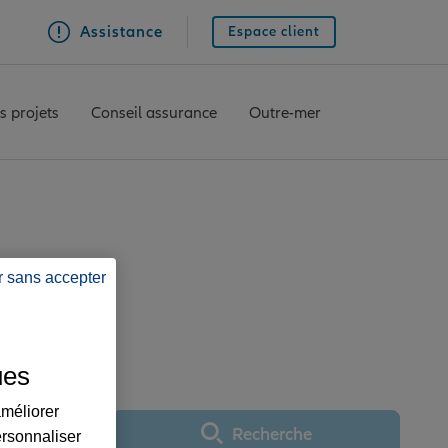
Assistance
Espace client
s projets
Conseil assurance
Outre-mer
N
e ST AUBAN
r sans accepter
ues
améliorer
Recherche
ersonnaliser
Utiliser ma position