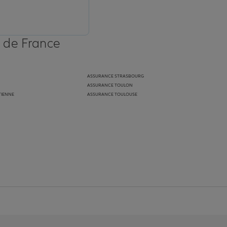
s de France
ASSURANCE STRASBOURG
ASSURANCE TOULON
TIENNE
ASSURANCE TOULOUSE
anz
in de Allianz
ge Youtube de Allianz
ur la page Instagram de Allianz