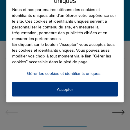
uniques
Nous et nos partenaires utilisons des cookies et
identifiants uniques afin d'améliorer votre expérience sur
le site. Ces cookies et identifiants uniques servent à
personnaliser le contenu du site, en mesurer la
fréquentation, permettre des publicités ciblées et en
mesurer les performances.
En cliquant sur le bouton "Accepter" vous acceptez tous
Derniers avis de nos agences Allianz
les cookies et identifiants uniques. Vous pouvez aussi
modifier vos choix à tout moment via le lien "Gérer les
cookies" accessible dans le pied de page.
Yayaya M.
Note de 5 sur 5
Gérer les cookies et identifiants uniques
Le 07/08/2026 - Agence NANTERRE
Merci à Madi pour son écoute et ces conseils précieux.
Réactif et efficace le service impeccable
Accepter