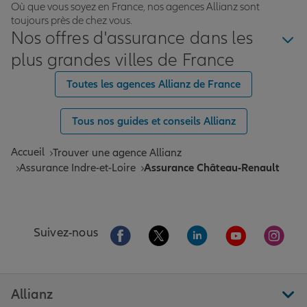
Où que vous soyez en France, nos agences Allianz sont
toujours près de chez vous.
Nos offres d'assurance dans les
plus grandes villes de France
Toutes les agences Allianz de France
Tous nos guides et conseils Allianz
Accueil
Trouver une agence Allianz
Assurance Indre-et-Loire
Assurance Château-Renault
Aller sur la page Facebook de Allianz
Aller sur la page Twitter de All
Aller sur la page Linke
Aller sur la pa
Aller 
Suivez-nous
Allianz