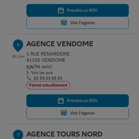
Prendre un RDV
Voir l'agence
AGENCE VENDOME
6
1 RUE RENARDERIE
25.1 km
41100 VENDOME
(96 avis)
Note de 5 sur 5
5
/5
Voir les avis
02 54 33 00 30
Fermé actuellement
Prendre un RDV
Voir l'agence
AGENCE TOURS NORD
7