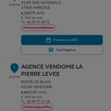
93/95 RUE NATIONALE
20.95 km
37400 AMBOISE
(78 avis)
Note de 4.7 sur 5
4,7
/5
Voir les avis
02 47 57 24 72
Fermé actuellement
Prendre un RDV
Voir l'agence
AGENCE VENDOME LA
5
PIERRE LEVEE
24.23 km
ROUTE DE BLOIS
41100 VENDOME
(102 avis)
Note de 4.9 sur 5
4,9
/5
Voir les avis
02 54 77 17 14
Fermé aujourd'hui