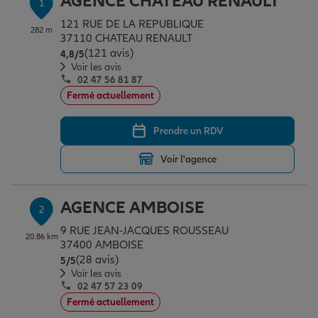
AGENCE CHATEAU RENAULT
1
Épargne & retraite
Assurance emprunteur
Prévoyance et dépendance
Protection de la famille
121 RUE DE LA REPUBLIQUE
282 m
37110 CHATEAU RENAULT
(121 avis)
Note de 4.8 sur 5
4,8
/5
Vos projets
Assurance animal de compagnie
Protection juridique
Plan épargne retraite
Voir les avis
02 47 56 81 87
Fermé actuellement
Conseil assurance
Assurance vie
Partir en vacances
Prendre un RDV
Voir l'agence
Outre-mer
Placements financiers
Déménager
AGENCE AMBOISE
2
Professionnels
Investissements immobiliers
Changer de voiture
Assurance auto
9 RUE JEAN-JACQUES ROUSSEAU
20.86 km
37400 AMBOISE
(28 avis)
Note de 5 sur 5
5
/5
Allianz en France
Transmission
Départ à la retraite
Assurance habitation
Voir les avis
02 47 57 23 09
Fermé actuellement
Préparer l’avenir
Le Pack Famille