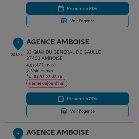
Prendre un RDV
Garantie des accidents de la vie
Voir l'agence
AGENCE AMBOISE
Assurance scolaire
3
33 QUAI DU GENERAL DE GAULLE
20.89 km
37400 AMBOISE
(71 avis)
Note de 4.8 sur 5
Protection juridique
4,8
/5
Voir les avis
02 47 57 07 76
Fermé aujourd'hui
Retraite
Prendre un RDV
Tous nos devis d'assurance
Voir l'agence
AGENCE AMBOISE
4