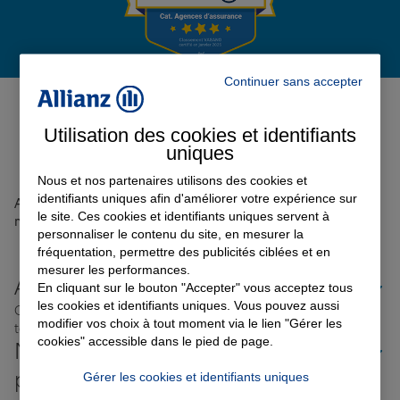
Garantie des accidents de la vie
Continuer sans accepter
Avis de l'agence Agence
CHORGES
0
Assurance scolaire
Utilisation des cookies et identifiants
Avis sur une période de 6 mois
uniques
Nous et nos partenaires utilisons des cookies et
Protection juridique
identifiants uniques afin d'améliorer votre expérience sur
Aucun avis sur votre agence n'a été retrouvé pour le
le site. Ces cookies et identifiants uniques servent à
moment
personnaliser le contenu du site, en mesurer la
fréquentation, permettre des publicités ciblées et en
Retraite
mesurer les performances.
Allianz proche de chez vous
En cliquant sur le bouton "Accepter" vous acceptez tous
les cookies et identifiants uniques. Vous pouvez aussi
Où que vous soyez en France, nos agences Allianz sont
Tous nos devis d'assurance
modifier vos choix à tout moment via le lien "Gérer les
toujours près de chez vous.
cookies" accessible dans le pied de page.
Nos offres d'assurance dans les
plus grandes villes de France
Gérer les cookies et identifiants uniques