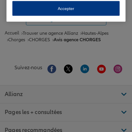
Toutes les agences Allianz de France
Accepter
Tous nos guides et conseils Allianz
Accueil
Trouver une agence Allianz
Hautes-Alpes
Chorges
CHORGES
Avis agence CHORGES
Aller sur la page Facebook de Allianz
Aller sur la page Twitter de All
Aller sur la page Linke
Aller sur la pa
Aller 
Suivez-nous
Allianz
Pages les + consultées
Pages recommandées