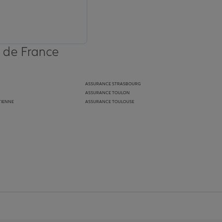
s de France
ASSURANCE STRASBOURG
ASSURANCE TOULON
TIENNE
ASSURANCE TOULOUSE
anz
in de Allianz
ge Youtube de Allianz
ur la page Instagram de Allianz