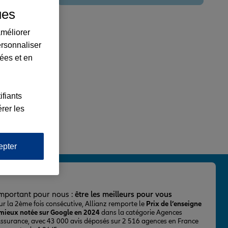
ues
améliorer
ersonnaliser
lées et en
ifiants
rer les
epter
important pour nous :
être les meilleurs pour vous
ur la 2ème fois consécutive, Allianz remporte le
Prix de l’enseigne
 mieux notée sur Google en 2024
dans la catégorie Agences
Assurance, avec 43 000 avis déposés sur 2 516 agences en France