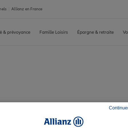
nels
Allianz en France
é & prévoyance
Famille Loisirs
Épargne & retraite
Vo
is agence CIVRAY
z les avis de l'agen
Continue