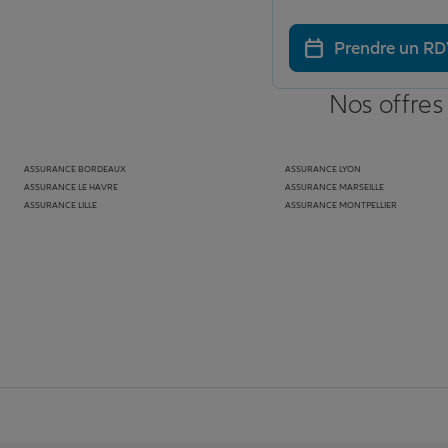
Prendre un R
Nos offres
ASSURANCE BORDEAUX
ASSURANCE LYON
ASSURANCE LE HAVRE
ASSURANCE MARSEILLE
ASSURANCE LILLE
ASSURANCE MONTPELLIER