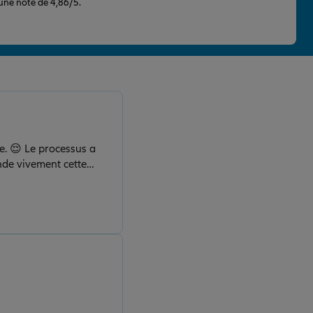
 une note de 4,86/5.
ive. 😌 Le processus a
nde vivement cette