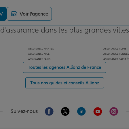
DV
Voir l'agence
 d'assurance dans les plus grandes ville
ASSURANCE NANTES
ASSURANCE REIMS
ASSURANCE NICE
ASSURANCE RENNES
ASSURANCE PARIS
ASSURANCE SAINT-É
Toutes les agences Allianz de France
Tous nos guides et conseils Allianz
Aller sur la page Facebook de Allianz
Aller sur la page Twitter de Alli
Aller sur la page Linked
Aller sur la pa
Aller s
Suivez-nous