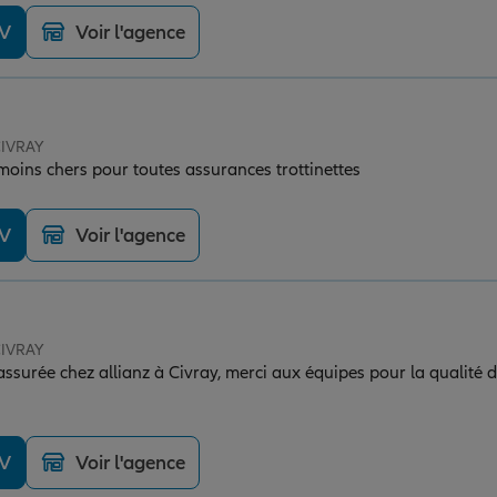
DV
Voir l'agence
CIVRAY
 moins chers pour toutes assurances trottinettes
DV
Voir l'agence
CIVRAY
ssurée chez allianz à Civray, merci aux équipes pour la qualité de
DV
Voir l'agence