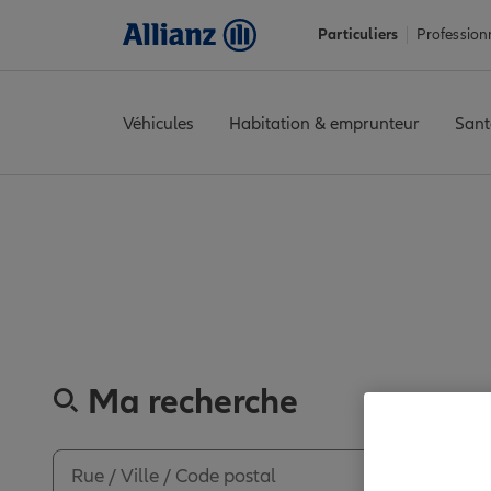
Particuliers
Profession
Véhicules
Habitation & emprunteur
Sant
Accueil
Trouver une agence Allianz
Vienne
Civray
CIVRAY
Av
Découvre
Ma recherche