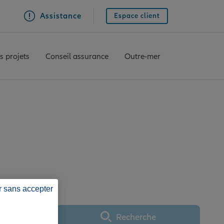
Assistance
Espace client
s projets
Conseil assurance
Outre-mer
ce CIVRAY
r sans accepter
Recherche
Utiliser ma position