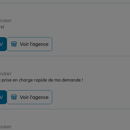
CIVRAY
rci
DV
Voir l'agence
CIVRAY
e prise en charge rapide de ma demande !
DV
Voir l'agence
CIVRAY