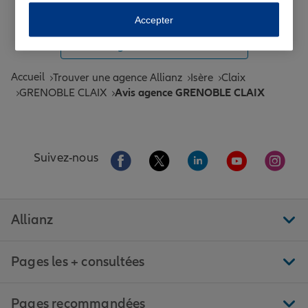
Toutes les agences Allianz de France
Accepter
Tous nos guides et conseils Allianz
Accueil
Trouver une agence Allianz
Isère
Claix
GRENOBLE CLAIX
Avis agence GRENOBLE CLAIX
Aller sur la page Facebook de Allianz
Aller sur la page Twitter de All
Aller sur la page Linke
Aller sur la pa
Aller 
Suivez-nous
Allianz
Pages les + consultées
Pages recommandées