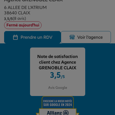
Épargne & retraite
Assurance emprunteur
Prévoyance et dépendance
Protection de la famille
6 ALLEE DE L'ATRIUM
38640 CLAIX
(8 avis)
Note de 3.5 sur 5
3,5
/5
Vos projets
Assurance animal de compagnie
Protection juridique
Plan épargne retraite
Fermé aujourd'hui
Prendre un RDV
Voir l'agence
Conseil assurance
Assurance vie
Partir en vacances
Note de satisfaction
Outre-mer
Placements financiers
Déménager
client chez Agence
GRENOBLE CLAIX
3,5
/5
Professionnels
Investissements immobiliers
Changer de voiture
Assurance auto
Note de 3.5 sur 5
Avis Google
Allianz en France
Transmission
Départ à la retraite
Assurance habitation
Préparer l’avenir
Le Pack Famille