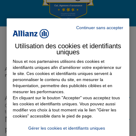
Garantie des accidents de la vie
Continuer sans accepter
Avis de l'agence Agence
GRENOBLE CLAIX
0
Assurance scolaire
Utilisation des cookies et identifiants
Avis sur une période de 6 mois
uniques
Nous et nos partenaires utilisons des cookies et
Protection juridique
identifiants uniques afin d'améliorer votre expérience sur
Aucun avis sur votre agence n'a été retrouvé pour le
le site. Ces cookies et identifiants uniques servent à
moment
personnaliser le contenu du site, en mesurer la
fréquentation, permettre des publicités ciblées et en
Retraite
mesurer les performances.
Allianz proche de chez vous
En cliquant sur le bouton "Accepter" vous acceptez tous
les cookies et identifiants uniques. Vous pouvez aussi
Où que vous soyez en France, nos agences Allianz sont
Tous nos devis d'assurance
modifier vos choix à tout moment via le lien "Gérer les
toujours près de chez vous.
cookies" accessible dans le pied de page.
Nos offres d'assurance dans les
plus grandes villes de France
Gérer les cookies et identifiants uniques