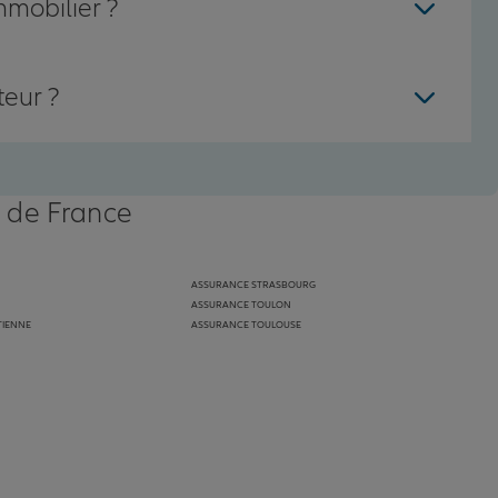
mmobilier ?
teur ?
s de France
ASSURANCE STRASBOURG
ASSURANCE TOULON
TIENNE
ASSURANCE TOULOUSE