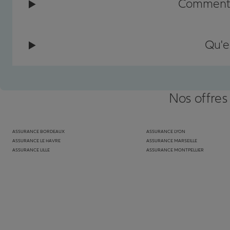
Comment c
Qu'e
Nos offres
ASSURANCE BORDEAUX
ASSURANCE LYON
ASSURANCE LE HAVRE
ASSURANCE MARSEILLE
ASSURANCE LILLE
ASSURANCE MONTPELLIER