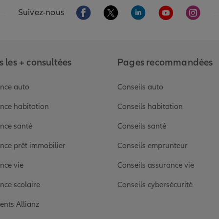
Aller sur la page Facebook de Allianz
Aller sur la page Twitter de Alli
Aller sur la page Linked
Aller sur la pa
Aller s
Suivez-nous
 les + consultées
Pages recommandées
nce auto
Conseils auto
nce habitation
Conseils habitation
nce santé
Conseils santé
nce prêt immobilier
Conseils emprunteur
nce vie
Conseils assurance vie
nce scolaire
Conseils cybersécurité
ients Allianz