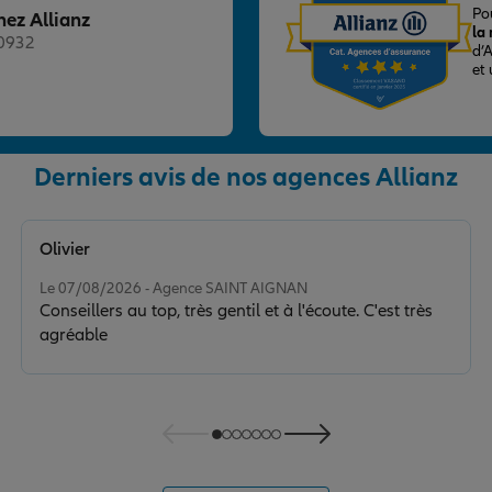
Po
hez Allianz
la
20932
d’
et
Derniers avis de nos agences Allianz
nce
Olivier
Note de 5 sur 5
Le 07/08/2026 - Agence SAINT AIGNAN
Conseillers au top, très gentil et à l'écoute. C'est très
agréable