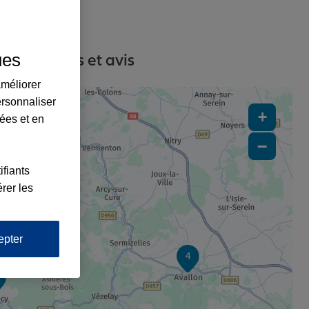
ues
s, contacts et avis
améliorer
ersonnaliser
+
lées et en
−
ifiants
rer les
epter
4