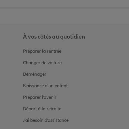
anz
in de Allianz
ge Youtube de Allianz
ur la page Instagram de Allianz
À vos côtés au quotidien
Préparer la rentrée
Changer de voiture
Déménager
Naissance d'un enfant
Préparer l’avenir
Départ à la retraite
J’ai besoin d’assistance