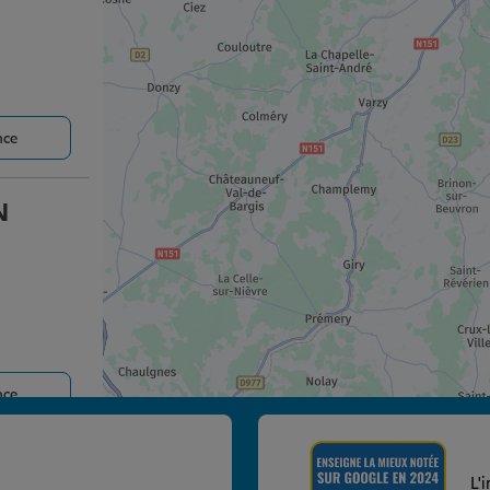
nce
N
nce
L'