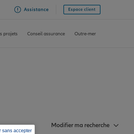
Assistance
Espace client
s projets
Conseil assurance
Outre-mer
z à proximité de
Modifier ma recherche
r sans accepter