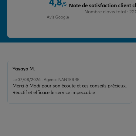
4,8
10 PLACE DU GENERAL DE GAULLE
/5
Note de satisfaction client c
29.45 km
89200 AVALLON
Note de 4.8 sur 5
Nombre d'avis total : 2
(19 avis)
Note de 4.6 sur 5
4,6
/5
Avis Google
Voir les avis
03 86 34 18 03
Fermé actuellement
Prendre un RDV
Voir l'age
Yayaya M.
Note de 5 sur 5
Le 07/08/2026 - Agence NANTERRE
Merci à Madi pour son écoute et ces conseils précieux.
Réactif et efficace le service impeccable