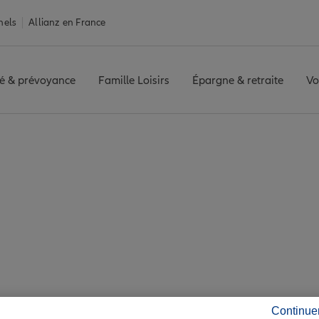
nels
Allianz en France
é & prévoyance
Famille Loisirs
Épargne & retraite
Vo
nce Clamecy
cy : 4 agences Allian
Clamecy
Continue