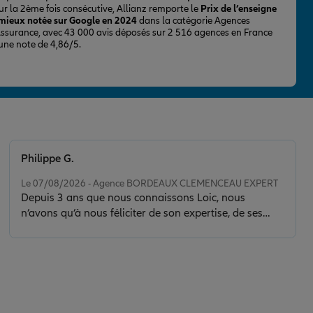
ur la 2ème fois consécutive, Allianz remporte le
Prix de l’enseigne
 mieux notée sur Google en 2024
dans la catégorie Agences
Assurance, avec 43 000 avis déposés sur 2 516 agences en France
 une note de 4,86/5.
Philippe G.
Note de 5 sur 5
Le 07/08/2026 - Agence BORDEAUX CLEMENCEAU EXPERT
Depuis 3 ans que nous connaissons Loic, nous
n’avons qu’à nous féliciter de son expertise, de ses
conseils et de la clarté de son discours. Il nous a sorti
d’une situation délicate en faisant toujours preuve de
calme, de sérénité et de discernement. Son contact est
de plus très agréable.