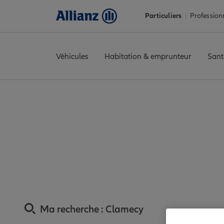
Particuliers
Profession
Véhicules
Habitation & emprunteur
Sant
Accueil
Trouver une agence Allianz
Assurance Nièvre
Assura
Assurance Clame
Ma recherche :
Clamecy