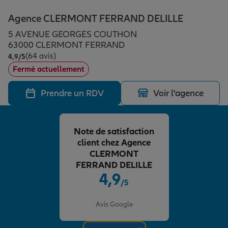
Épargne & retraite
Assurance emprunteur
Prévoyance et dépendance
Protection de la famille
Agence CLERMONT FERRAND DELILLE
5 AVENUE GEORGES COUTHON
Vos projets
Assurance animal de compagnie
Protection juridique
Plan épargne retraite
63000 CLERMONT FERRAND
(64 avis)
Note de 4.9 sur 5
4,9
/5
Fermé actuellement
Conseil assurance
Assurance vie
Partir en vacances
Prendre un RDV
Voir l'agence
Outre-mer
Placements financiers
Déménager
Note de satisfaction
client chez Agence
Professionnels
Investissements immobiliers
Changer de voiture
Assurance auto
CLERMONT
FERRAND DELILLE
4,9
/5
Allianz en France
Transmission
Départ à la retraite
Assurance habitation
Note de 4.9 sur 5
Avis Google
Préparer l’avenir
Le Pack Famille