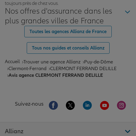
toujours près de chez vous.
Nos offres d'assurance dans les
plus grandes villes de France
Toutes les agences Allianz de France
Tous nos guides et conseils Allianz
Accueil
Trouver une agence Allianz
Puy-de-Dôme
Clermont-Ferrand
CLERMONT FERRAND DELILLE
Avis agence CLERMONT FERRAND DELILLE
Aller sur la page Facebook de Allianz
Aller sur la page Twitter de All
Aller sur la page Linke
Aller sur la pa
Aller 
Suivez-nous
Allianz