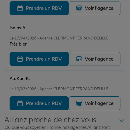
accompagnement efficace et des tarifs très corrects. Je
Prendre un RDV
Voir l'agence
recommande sans hésitation !
Isaias A.
Note de 5 sur 5
Le 17/04/2026 - Agence CLERMONT FERRAND DELILLE
Très bien
Prendre un RDV
Voir l'agence
AtaKan K.
Note de 5 sur 5
Le 19/03/2026 - Agence CLERMONT FERRAND DELILLE
Prendre un RDV
Voir l'agence
Allianz proche de chez vous
Où que vous soyez en France, nos agences Allianz sont