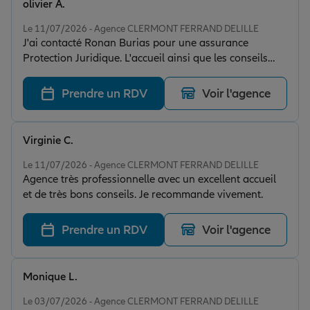
olivier A.
Note de 5 sur 5
Le 11/07/2026 - Agence CLERMONT FERRAND DELILLE
J'ai contacté Ronan Burias pour une assurance
Protection Juridique. L'accueil ainsi que les conseils
prodigués ont été largement à la hauteur de sa
reputation. Je recommande sans reserve!
Prendre un RDV
Voir l'agence
Virginie C.
Note de 5 sur 5
Le 11/07/2026 - Agence CLERMONT FERRAND DELILLE
Agence très professionnelle avec un excellent accueil
et de très bons conseils. Je recommande vivement.
Prendre un RDV
Voir l'agence
Monique L.
Note de 5 sur 5
Le 03/07/2026 - Agence CLERMONT FERRAND DELILLE