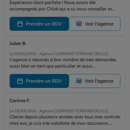
Expérience client parfaite ! Nous avons été
accompagnés par Chloë qui a su nous conseiller et
nous aiguiller pour la renégociation de notre
assurance emprunteur, habitation et voiture avec
Prendre un RDV
Voir l'agence
beaucoup de réactivité et de bienveillance.
Julien B.
Note de 5 sur 5
Le 04/05/2026 - Agence CLERMONT FERRAND DELILLE
L'agence a répondu à bon nombre de mes demandes,
aussi bien en tant que particulier et aussi
professionnel. Les agents sont très accueillant et s'il
fallait un seul mot pour qualifier la qualité de leurs
Prendre un RDV
Voir l'agence
services, j'hésiterai entre "efficace" et "perspicace". Je
n'ai à ce jour, aucun regret d'avoir choisi cette agence.
Je recommande très fortement.
Corinne F.
Note de 5 sur 5
Le 18/04/2026 - Agence CLERMONT FERRAND DELILLE
Cliente depuis plusieurs années avec tous mes contrats
chez eux, je suis très satisfaite de mon assurance.
Personnel à l’écoute et très professionnel,