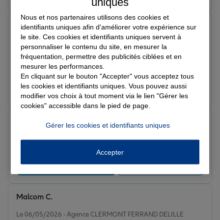
uniques
Nous et nos partenaires utilisons des cookies et
Anne-Marie B.
identifiants uniques afin d'améliorer votre expérience sur
Note de 5 sur 5
le site. Ces cookies et identifiants uniques servent à
Le 03/06/2026 - Agence CLERMONT FERRAND DELILLE
personnaliser le contenu du site, en mesurer la
Enchantée. Équipe irréprochable, disponible,
fréquentation, permettre des publicités ciblées et en
compétente, sympa....pour des contrats dont.je suis
mesurer les performances.
super contente !
En cliquant sur le bouton "Accepter" vous acceptez tous
les cookies et identifiants uniques. Vous pouvez aussi
Prendre un RDV
Voir l'agence
modifier vos choix à tout moment via le lien "Gérer les
cookies" accessible dans le pied de page.
Bernadette L.
Gérer les cookies et identifiants uniques
Note de 5 sur 5
Le 02/06/2026 - Agence CLERMONT FERRAND DELILLE
Accepter
Prendre un RDV
Voir l'agence
Malcom C.
Note de 5 sur 5
Le 06/05/2026 - Agence CLERMONT FERRAND DELILLE