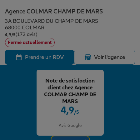
Épargne & retraite
Assurance emprunteur
Prévoyance et dépendance
Protection de la famille
Agence COLMAR CHAMP DE MARS
3A BOULEVARD DU CHAMP DE MARS
Vos projets
Assurance animal de compagnie
Protection juridique
Plan épargne retraite
68000 COLMAR
(172 avis)
Note de 4.9 sur 5
4,9
/5
Fermé actuellement
Conseil assurance
Assurance vie
Partir en vacances
Prendre un RDV
Voir l'agence
Outre-mer
Placements financiers
Déménager
Note de satisfaction
client chez Agence
Professionnels
Investissements immobiliers
Changer de voiture
Assurance auto
COLMAR CHAMP DE
MARS
4,9
/5
Allianz en France
Transmission
Départ à la retraite
Assurance habitation
Note de 4.9 sur 5
Avis Google
Préparer l’avenir
Le Pack Famille