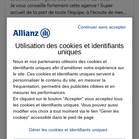
Je vous conseille fortement cette agence ! Super
accueil de la part de toute l'équipe, à l'écoute de mes
besoins et de superbes offre commerciale j'ai eu 2 mois
offert sur mon assurance auto et habitation. Allez y les
Continuer sans accepter
Prendre un RDV
Voir l'agence
yeux fermés !😄
Utilisation des cookies et identifiants
viktoria b.
uniques
Note de 5 sur 5
Le 03/06/2026 - Agence COLMAR CHAMP DE MARS
Nous et nos partenaires utilisons des cookies et
Très agréable et à l’écoute. Explication très clair. Je
identifiants uniques afin d'améliorer votre expérience sur
recommande
le site. Ces cookies et identifiants uniques servent à
personnaliser le contenu du site, en mesurer la
fréquentation, permettre des publicités ciblées et en
Prendre un RDV
Voir l'agence
mesurer les performances.
En cliquant sur le bouton "Accepter" vous acceptez tous
les cookies et identifiants uniques. Vous pouvez aussi
Noémy H.
modifier vos choix à tout moment via le lien "Gérer les
Note de 5 sur 5
cookies" accessible dans le pied de page.
Le 23/03/2026 - Agence COLMAR CHAMP DE MARS
Très bon accueil, les tarifs sont correct pour les
Gérer les cookies et identifiants uniques
garanties proposées je recommande fortement !