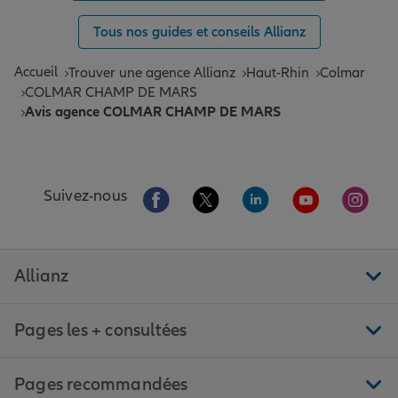
Tous nos guides et conseils Allianz
Accueil
Trouver une agence Allianz
Haut-Rhin
Colmar
COLMAR CHAMP DE MARS
Avis agence COLMAR CHAMP DE MARS
Aller sur la page Facebook de Allianz
Aller sur la page Twitter de All
Aller sur la page Linke
Aller sur la pa
Aller 
Suivez-nous
Allianz
Pages les + consultées
Pages recommandées