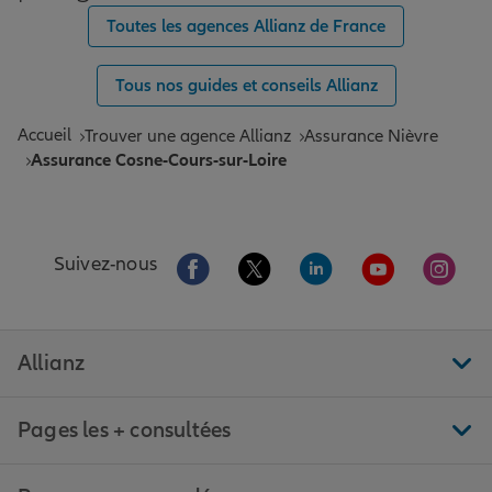
Toutes les agences Allianz de France
Tous nos guides et conseils Allianz
Accueil
Trouver une agence Allianz
Assurance Nièvre
Assurance Cosne-Cours-sur-Loire
Aller sur la page Facebook de Allianz
Aller sur la page Twitter de All
Aller sur la page Linke
Aller sur la pa
Aller 
Suivez-nous
Allianz
Pages les + consultées