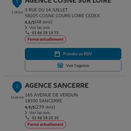
AGENCE COSNE SUR LOIRE
1
Épargne & retraite
Assurance emprunteur
Prévoyance et dépendance
Protection de la famille
3 RUE DU 14 JUILLET
1.18 km
58205 COSNE COURS LOIRE CEDEX
(48 avis)
Note de 4.6 sur 5
4,6
/5
Vos projets
Assurance animal de compagnie
Protection juridique
Plan épargne retraite
Voir les avis
03 86 28 19 75
Fermé actuellement
Conseil assurance
Assurance vie
Partir en vacances
Prendre un RDV
Voir l'agence
Outre-mer
Placements financiers
Déménager
AGENCE SANCERRE
2
Professionnels
Investissements immobiliers
Changer de voiture
Assurance auto
165 AVENUE DE VERDUN
12.66 km
18300 SANCERRE
(239 avis)
Note de 4.9 sur 5
4,9
/5
Allianz en France
Transmission
Départ à la retraite
Assurance habitation
Voir les avis
02 48 54 20 30
Fermé actuellement
Préparer l’avenir
Le Pack Famille