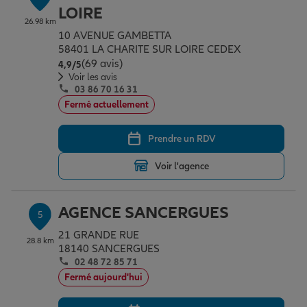
LOIRE
26.98 km
10 AVENUE GAMBETTA
58401 LA CHARITE SUR LOIRE CEDEX
(69 avis)
Note de 4.9 sur 5
4,9
/5
Voir les avis
03 86 70 16 31
Fermé actuellement
Prendre un RDV
Voir l'agence
AGENCE SANCERGUES
5
21 GRANDE RUE
28.8 km
18140 SANCERGUES
02 48 72 85 71
Fermé aujourd'hui