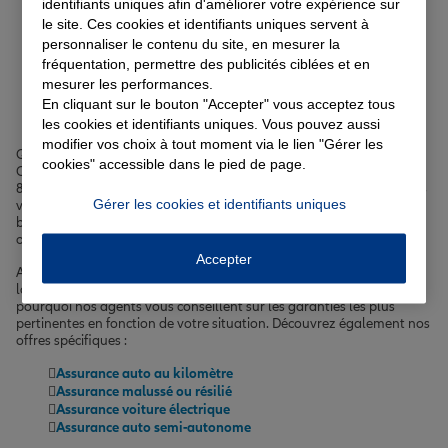
identifiants uniques afin d'améliorer votre expérience sur
Votre assurance auto, moto
le site. Ces cookies et identifiants uniques servent à
personnaliser le contenu du site, en mesurer la
ou scooter à Cosne-Cours-
fréquentation, permettre des publicités ciblées et en
mesurer les performances.
sur-Loire
En cliquant sur le bouton "Accepter" vous acceptez tous
les cookies et identifiants uniques. Vous pouvez aussi
modifier vos choix à tout moment via le lien "Gérer les
Que vous circuliez en voiture, à moto ou en scooter dans les rues de
cookies" accessible dans le pied de page.
Cosne-Cours-sur-Loire, comme la rue du 14 Juillet ou l'avenue du
85ème de Ligne,
il est essentiel de bien assurer votre véhicule
. Nous
Gérer les cookies et identifiants uniques
vous proposons des formules adaptées à votre profil et à votre
budget, avec des options supplémentaires pour une protection
optimale.
Accepter
Accidents, vol, incendie, bris de glace… les risques sont nombreux
lorsqu'on possède un véhicule à Cosne-Cours-sur-Loire. C'est
pourquoi nos agents vous conseillent sur les garanties les plus
pertinentes en fonction de votre situation. Découvrez également nos
offres spécifiques :
Assurance auto au kilomètre
Assurance malussé ou résilié
Assurance voiture électrique
Assurance auto semi-autonome