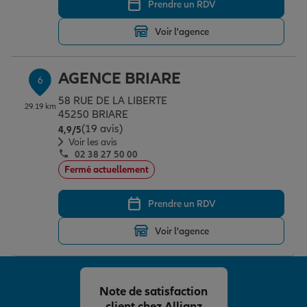
Prendre un RDV
Voir l'agence
AGENCE BRIARE
6
58 RUE DE LA LIBERTE
29.19 km
45250 BRIARE
(19 avis)
Note de 4.9 sur 5
4,9
/5
Voir les avis
02 38 27 50 00
Fermé actuellement
Prendre un RDV
Voir l'agence
Note de satisfaction
client chez Allianz