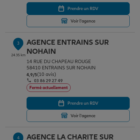
Prendre un RDV
Garantie des accidents de la vie
Voir l'agence
AGENCE ENTRAINS SUR
Assurance scolaire
3
NOHAIN
24.35 km
14 RUE DU CHAPEAU ROUGE
Protection juridique
58410 ENTRAINS SUR NOHAIN
(10 avis)
Note de 4.9 sur 5
4,9
/5
03 86 29 27 49
Fermé actuellement
Retraite
Prendre un RDV
Tous nos devis d'assurance
Voir l'agence
AGENCE LA CHARITE SUR
4