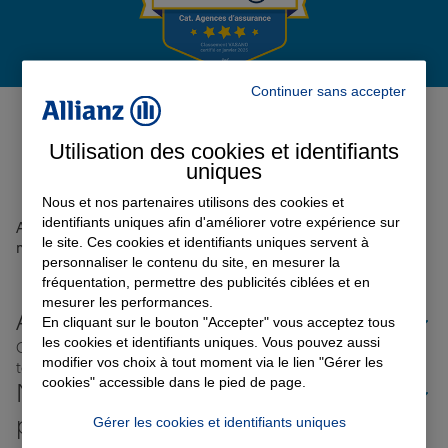
Garantie des accidents de la vie
Continuer sans accepter
Avis de l'agence Agence
COURSAN
0
Assurance scolaire
Utilisation des cookies et identifiants
Avis sur une période de 6 mois
uniques
Nous et nos partenaires utilisons des cookies et
Protection juridique
identifiants uniques afin d'améliorer votre expérience sur
Aucun avis sur votre agence n'a été retrouvé pour le
le site. Ces cookies et identifiants uniques servent à
moment
personnaliser le contenu du site, en mesurer la
fréquentation, permettre des publicités ciblées et en
Retraite
mesurer les performances.
Allianz proche de chez vous
En cliquant sur le bouton "Accepter" vous acceptez tous
les cookies et identifiants uniques. Vous pouvez aussi
Où que vous soyez en France, nos agences Allianz sont
Tous nos devis d'assurance
modifier vos choix à tout moment via le lien "Gérer les
toujours près de chez vous.
cookies" accessible dans le pied de page.
Nos offres d'assurance dans les
plus grandes villes de France
Gérer les cookies et identifiants uniques