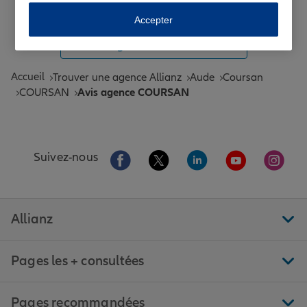
Toutes les agences Allianz de France
Accepter
Tous nos guides et conseils Allianz
Accueil
Trouver une agence Allianz
Aude
Coursan
COURSAN
Avis agence COURSAN
Aller sur la page Facebook de Allianz
Aller sur la page Twitter de All
Aller sur la page Linke
Aller sur la pa
Aller 
Suivez-nous
Allianz
Pages les + consultées
Pages recommandées