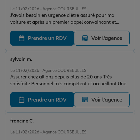
Note de 5 sur 5
Le 11/02/2026 - Agence COURSEULLES
J'avais besoin en urgence d'être assuré pour ma
voiture et après un premier appel convaincant et
rassurant j'ai souscrit le jour même mon contrat
d'assurance à l'agence où l'accueil à la fois convivial et
Prendre un RDV
Voir l'agence
chaleureux à été au-delà de mes espérances... C'est
pourquoi j'ai décidé de souscrire également pour ma
maman une mutuelle santé fin janvier où l'efficacité et
sylvain m.
la prise en charge a été immédiate... Je recommande
Note de 5 sur 5
vivement cette agence rue de la mer à Courseulles-sur-
Le 11/02/2026 - Agence COURSEULLES
Assurer chez allianz depuis plus de 20 ans Très
Mer... Merci encore pour l'accueil chaleureux et le
satisfaite Personnel très compétent et accueillant Une
professionnalisme...
équipe à l’écoute Je recommande l’agence de
courseulles sur mer Équipe formidable
Prendre un RDV
Voir l'agence
francine C.
Note de 5 sur 5
Le 11/02/2026 - Agence COURSEULLES