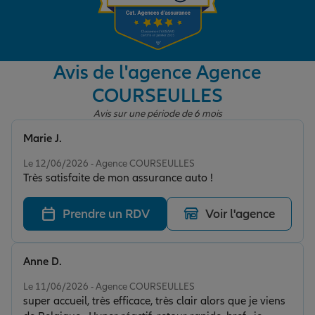
Garantie des accidents de la vie
Avis de l'agence Agence
COURSEULLES
Assurance scolaire
Avis sur une période de 6 mois
Marie J.
Protection juridique
Note de 5 sur 5
Le 12/06/2026 - Agence COURSEULLES
Très satisfaite de mon assurance auto !
Retraite
Prendre un RDV
Voir l'agence
Tous nos devis d'assurance
Anne D.
Note de 5 sur 5
Le 11/06/2026 - Agence COURSEULLES
super accueil, très efficace, très clair alors que je viens