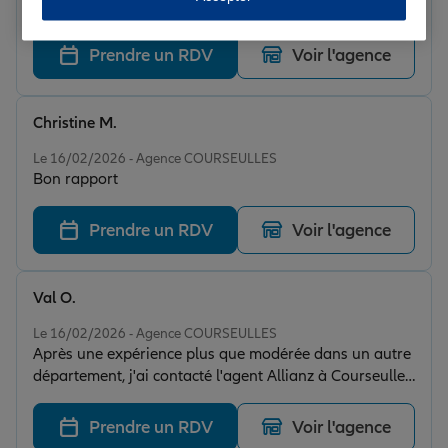
Très gentil personne bien reçu est à l écoute
Prendre un RDV
Voir l'agence
Christine M.
Note de 5 sur 5
Le 16/02/2026 - Agence COURSEULLES
Bon rapport
Prendre un RDV
Voir l'agence
Val O.
Note de 5 sur 5
Le 16/02/2026 - Agence COURSEULLES
Après une expérience plus que modérée dans un autre
département, j'ai contacté l'agent Allianz à Courseulles
sur mer. ECOUTE+EFFICACITE+REACTIVITE Un rapport
humain qui fait chaud au coeur. Pas de doute dans la
Prendre un RDV
Voir l'agence
proposition envoyée J'ai souscrit en quelques