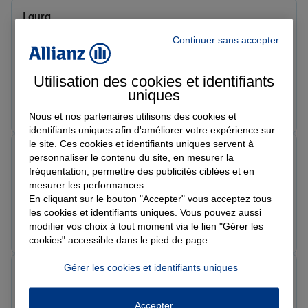
Laura
Note de 5 sur 5
Continuer sans accepter
Le 18/02/2026 - Agence COURSEULLES
Un super accueil et des personnes très réactives.
Proposition de contrat afin de réduire les coûts
Utilisation des cookies et identifiants
d'assurance. Merci
uniques
Prendre un RDV
Voir l'agence
Nous et nos partenaires utilisons des cookies et
identifiants uniques afin d'améliorer votre expérience sur
le site. Ces cookies et identifiants uniques servent à
Lucie R.
personnaliser le contenu du site, en mesurer la
Note de 5 sur 5
fréquentation, permettre des publicités ciblées et en
Le 16/02/2026 - Agence COURSEULLES
mesurer les performances.
Conseillère acceuillante et chaleureuse.
En cliquant sur le bouton "Accepter" vous acceptez tous
les cookies et identifiants uniques. Vous pouvez aussi
Prendre un RDV
Voir l'agence
modifier vos choix à tout moment via le lien "Gérer les
cookies" accessible dans le pied de page.
Gérer les cookies et identifiants uniques
gruyer e.
Note de 5 sur 5
Le 16/02/2026 - Agence COURSEULLES
Accepter