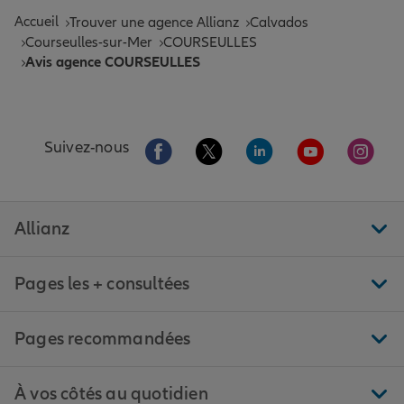
Accueil
Trouver une agence Allianz
Calvados
Courseulles-sur-Mer
COURSEULLES
Avis agence COURSEULLES
Aller sur la page Facebook de Allianz
Aller sur la page Twitter de All
Aller sur la page Linke
Aller sur la pa
Aller 
Suivez-nous
Allianz
Pages les + consultées
Pages recommandées
À vos côtés au quotidien